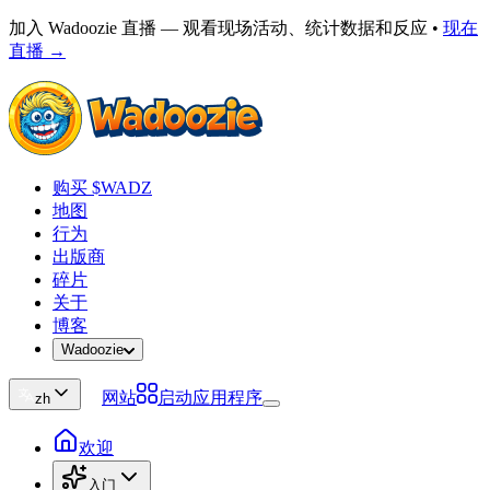
加入 Wadoozie 直播 — 观看现场活动、统计数据和反应
•
现在
直播 →
购买 $WADZ
地图
行为
出版商
碎片
关于
博客
Wadoozie
网站
启动应用程序
zh
欢迎
入门