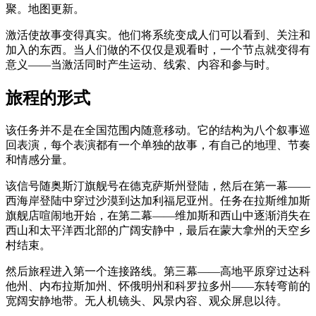
聚。地图更新。
激活使故事变得真实。他们将系统变成人们可以看到、关注和
加入的东西。当人们做的不仅仅是观看时，一个节点就变得有
意义——当激活同时产生运动、线索、内容和参与时。
旅程的形式
该任务并不是在全国范围内随意移动。它的结构为八个叙事巡
回表演，每个表演都有一个单独的故事，有自己的地理、节奏
和情感分量。
该信号随奥斯汀旗舰号在德克萨斯州登陆，然后在第一幕——
西海岸登陆中穿过沙漠到达加利福尼亚州。任务在拉斯维加斯
旗舰店喧闹地开始，在第二幕——维加斯和西山中逐渐消失在
西山和太平洋西北部的广阔安静中，最后在蒙大拿州的天空乡
村结束。
然后旅程进入第一个连接路线。第三幕——高地平原穿过达科
他州、内布拉斯加州、怀俄明州和科罗拉多州——东转弯前的
宽阔安静地带。无人机镜头、风景内容、观众屏息以待。