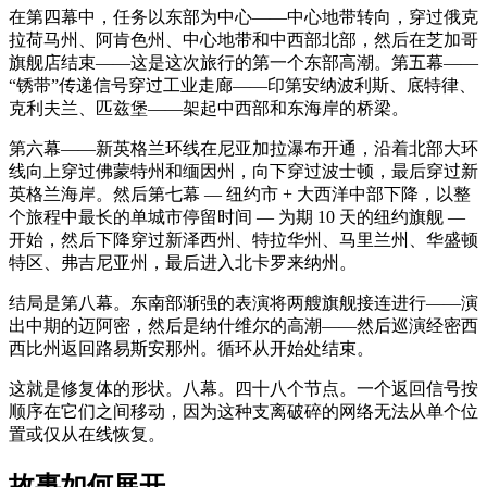
在第四幕中，任务以东部为中心——中心地带转向，穿过俄克
拉荷马州、阿肯色州、中心地带和中西部北部，然后在芝加哥
旗舰店结束——这是这次旅行的第一个东部高潮。第五幕——
“锈带”传递信号穿过工业走廊——印第安纳波利斯、底特律、
克利夫兰、匹兹堡——架起中西部和东海岸的桥梁。
第六幕——新英格兰环线在尼亚加拉瀑布开通，沿着北部大环
线向上穿过佛蒙特州和缅因州，向下穿过波士顿，最后穿过新
英格兰海岸。然后第七幕 — 纽约市 + 大西洋中部下降，以整
个旅程中最长的单城市停留时间 — 为期 10 天的纽约旗舰 —
开始，然后下降穿过新泽西州、特拉华州、马里兰州、华盛顿
特区、弗吉尼亚州，最后进入北卡罗来纳州。
结局是第八幕。东南部渐强的表演将两艘旗舰接连进行——演
出中期的迈阿密，然后是纳什维尔的高潮——然后巡演经密西
西比州返回路易斯安那州。循环从开始处结束。
这就是修复体的形状。八幕。四十八个节点。一个返回信号按
顺序在它们之间移动，因为这种支离破碎的网络无法从单个位
置或仅从在线恢复。
故事如何展开