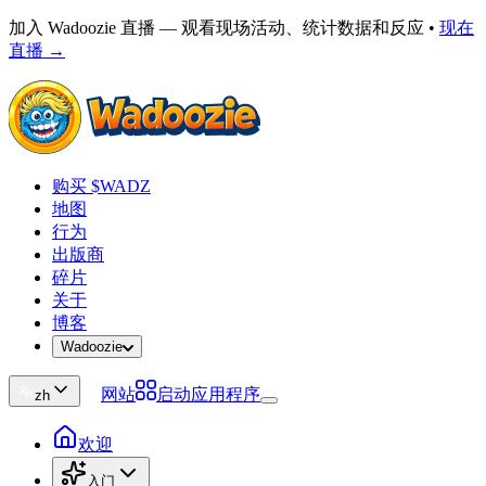
加入 Wadoozie 直播 — 观看现场活动、统计数据和反应
•
现在
直播 →
购买 $WADZ
地图
行为
出版商
碎片
关于
博客
Wadoozie
网站
启动应用程序
zh
欢迎
入门