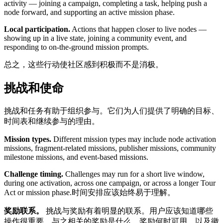
activity — joining a campaign, completing a task, helping push a
node forward, and supporting an active mission phase.
Local participation.
Actions that happen closer to live nodes —
showing up in a live state, joining a community event, and
responding to on-the-ground mission prompts.
总之，这些行动使社区感到积极而不是消极。
挑战和使命
挑战和任务有助于组织参与。它们为人们提供了明确的目标、
时间表和继续参与的理由。
Mission types.
Different mission types may include node activation
missions, fragment-related missions, publisher missions, community
milestone missions, and event-based missions.
Challenge timing.
Challenges may run for a short live window,
during one activation, across one campaign, or across a longer Tour
Act or mission phase.时间安排应该始终易于理解。
奖励联系。
挑战与奖励有着明显的联系。用户应该知道哪些
操作很重要，与之相关的奖励是什么，奖励何时可用，以及徽