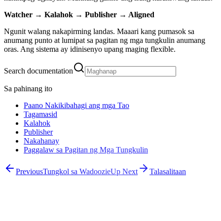
Watcher → Kalahok → Publisher → Aligned
Ngunit walang nakapirming landas. Maaari kang pumasok sa
anumang punto at lumipat sa pagitan ng mga tungkulin anumang
oras. Ang sistema ay idinisenyo upang maging flexible.
Search documentation
Sa pahinang ito
Paano Nakikibahagi ang mga Tao
Tagamasid
Kalahok
Publisher
Nakahanay
Paggalaw sa Pagitan ng Mga Tungkulin
Previous
Tungkol sa Wadoozie
Up Next
Talasalitaan