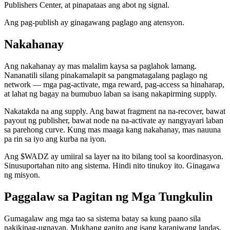
Publishers Center, at pinapataas ang abot ng signal.
Ang pag-publish ay ginagawang paglago ang atensyon.
Nakahanay
Ang nakahanay ay mas malalim kaysa sa paglahok lamang.
Nananatili silang pinakamalapit sa pangmatagalang paglago ng
network — mga pag-activate, mga reward, pag-access sa hinaharap,
at lahat ng bagay na bumubuo laban sa isang nakapirming supply.
Nakatakda na ang supply. Ang bawat fragment na na-recover, bawat
payout ng publisher, bawat node na na-activate ay nangyayari laban
sa parehong curve. Kung mas maaga kang nakahanay, mas nauuna
pa rin sa iyo ang kurba na iyon.
Ang $WADZ ay umiiral sa layer na ito bilang tool sa koordinasyon.
Sinusuportahan nito ang sistema. Hindi nito tinukoy ito. Ginagawa
ng misyon.
Paggalaw sa Pagitan ng Mga Tungkulin
Gumagalaw ang mga tao sa sistema batay sa kung paano sila
nakikipag-ugnayan. Mukhang ganito ang isang karaniwang landas.