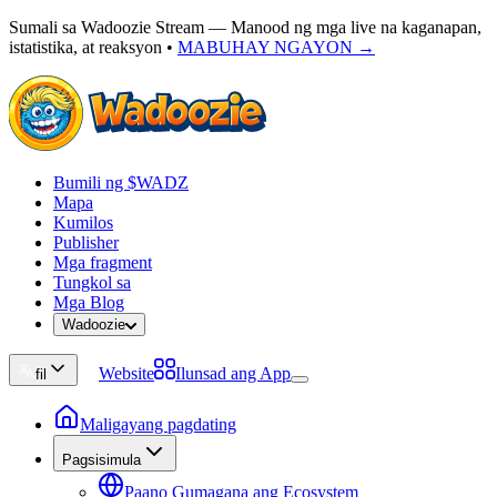
Sumali sa Wadoozie Stream — Manood ng mga live na kaganapan,
istatistika, at reaksyon
•
MABUHAY NGAYON →
Bumili ng $WADZ
Mapa
Kumilos
Publisher
Mga fragment
Tungkol sa
Mga Blog
Wadoozie
Website
Ilunsad ang App
fil
Maligayang pagdating
Pagsisimula
Paano Gumagana ang Ecosystem