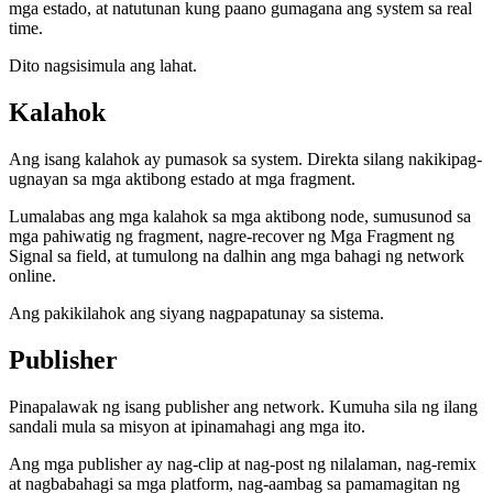
mga estado, at natutunan kung paano gumagana ang system sa real
time.
Dito nagsisimula ang lahat.
Kalahok
Ang isang kalahok ay pumasok sa system. Direkta silang nakikipag-
ugnayan sa mga aktibong estado at mga fragment.
Lumalabas ang mga kalahok sa mga aktibong node, sumusunod sa
mga pahiwatig ng fragment, nagre-recover ng Mga Fragment ng
Signal sa field, at tumulong na dalhin ang mga bahagi ng network
online.
Ang pakikilahok ang siyang nagpapatunay sa sistema.
Publisher
Pinapalawak ng isang publisher ang network. Kumuha sila ng ilang
sandali mula sa misyon at ipinamahagi ang mga ito.
Ang mga publisher ay nag-clip at nag-post ng nilalaman, nag-remix
at nagbabahagi sa mga platform, nag-aambag sa pamamagitan ng