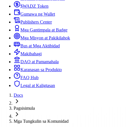
$WADZ Token
Gumawa ng Wallet
Publishers Center
Mga Gantimpala at Badge
Mga Misyon at Pakikilahok
Bus at Mga Aktibidad
Makibahagi
DAO at Pamamahala
Karanasan sa Produkto
FAQ Hub
Legal at Kaligtasan
Docs
Pagsisimula
Mga Tungkulin sa Komunidad