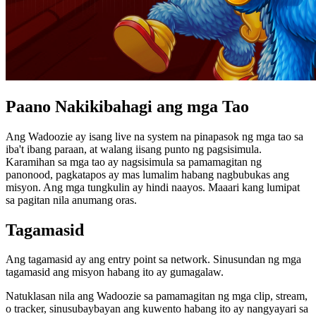
Paano Nakikibahagi ang mga Tao
Ang Wadoozie ay isang live na system na pinapasok ng mga tao sa
iba't ibang paraan, at walang iisang punto ng pagsisimula.
Karamihan sa mga tao ay nagsisimula sa pamamagitan ng
panonood, pagkatapos ay mas lumalim habang nagbubukas ang
misyon. Ang mga tungkulin ay hindi naayos. Maaari kang lumipat
sa pagitan nila anumang oras.
Tagamasid
Ang tagamasid ay ang entry point sa network. Sinusundan ng mga
tagamasid ang misyon habang ito ay gumagalaw.
Natuklasan nila ang Wadoozie sa pamamagitan ng mga clip, stream,
o tracker, sinusubaybayan ang kuwento habang ito ay nangyayari sa