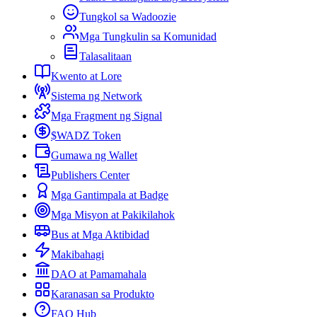
Tungkol sa Wadoozie
Mga Tungkulin sa Komunidad
Talasalitaan
Kwento at Lore
Sistema ng Network
Mga Fragment ng Signal
$WADZ Token
Gumawa ng Wallet
Publishers Center
Mga Gantimpala at Badge
Mga Misyon at Pakikilahok
Bus at Mga Aktibidad
Makibahagi
DAO at Pamamahala
Karanasan sa Produkto
FAQ Hub