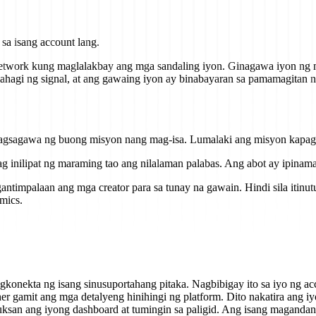
sa isang account lang.
etwork kung maglalakbay ang mga sandaling iyon. Ginagawa iyon ng m
ahagi ng signal, at ang gawaing iyon ay binabayaran sa pamamagita
sagawa ng buong misyon nang mag-isa. Lumalaki ang misyon kapag di
inilipat ng maraming tao ang nilalaman palabas. Ang abot ay ipinamam
timpalaan ang mga creator para sa tunay na gawain. Hindi sila itinu
mics.
nekta ng isang sinusuportahang pitaka. Nagbibigay ito sa iyo ng acce
r gamit ang mga detalyeng hinihingi ng platform. Dito nakatira ang iy
ksan ang iyong dashboard at tumingin sa paligid. Ang isang magandan