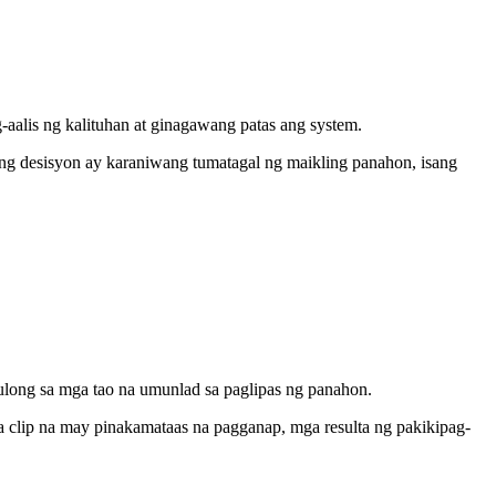
alis ng kalituhan at ginagawang patas ang system.
ng desisyon ay karaniwang tumatagal ng maikling panahon, isang
long sa mga tao na umunlad sa paglipas ng panahon.
clip na may pinakamataas na pagganap, mga resulta ng pakikipag-