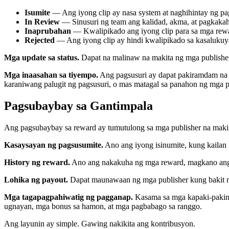
Isumite
— Ang iyong clip ay nasa system at naghihintay ng pa
In Review
— Sinusuri ng team ang kalidad, akma, at pagkakah
Inaprubahan
— Kwalipikado ang iyong clip para sa mga rewa
Rejected
— Ang iyong clip ay hindi kwalipikado sa kasalukuy
Mga update sa status.
Dapat na malinaw na makita ng mga publisher
Mga inaasahan sa tiyempo.
Ang pagsusuri ay dapat pakiramdam na 
karaniwang palugit ng pagsusuri, o mas matagal sa panahon ng mga
Pagsubaybay sa Gantimpala
Ang pagsubaybay sa reward ay tumutulong sa mga publisher na maki
Kasaysayan ng pagsusumite.
Ano ang iyong isinumite, kung kailan 
History ng reward.
Ano ang nakakuha ng mga reward, magkano ang 
Lohika ng payout.
Dapat maunawaan ng mga publisher kung bakit na
Mga tagapagpahiwatig ng pagganap.
Kasama sa mga kapaki-pakina
ugnayan, mga bonus sa hamon, at mga pagbabago sa ranggo.
Ang layunin ay simple. Gawing nakikita ang kontribusyon.