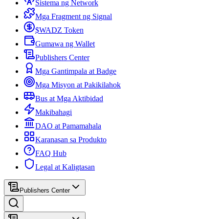
Sistema ng Network
Mga Fragment ng Signal
$WADZ Token
Gumawa ng Wallet
Publishers Center
Mga Gantimpala at Badge
Mga Misyon at Pakikilahok
Bus at Mga Aktibidad
Makibahagi
DAO at Pamamahala
Karanasan sa Produkto
FAQ Hub
Legal at Kaligtasan
Publishers Center