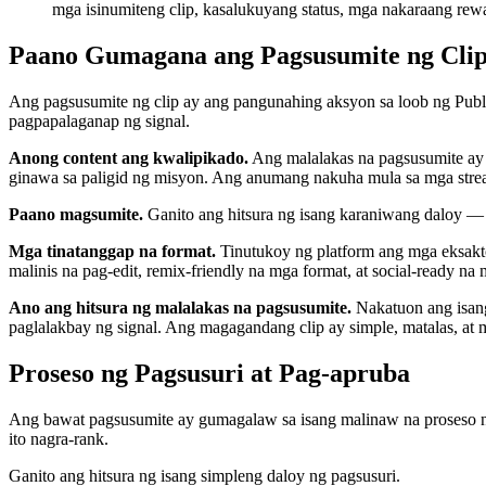
mga isinumiteng clip, kasalukuyang status, mga nakaraang rew
Paano Gumagana ang Pagsusumite ng Cli
Ang pagsusumite ng clip ay ang pangunahing aksyon sa loob ng Publ
pagpapalaganap ng signal.
Anong content ang kwalipikado.
Ang malalakas na pagsusumite ay k
ginawa sa paligid ng misyon. Ang anumang nakuha mula sa mga stream,
Paano magsumite.
Ganito ang hitsura ng isang karaniwang daloy — pi
Mga tinatanggap na format.
Tinutukoy ng platform ang mga eksakton
malinis na pag-edit, remix-friendly na mga format, at social-ready na 
Ano ang hitsura ng malalakas na pagsusumite.
Nakatuon ang isang
paglalakbay ng signal. Ang magagandang clip ay simple, matalas, at 
Proseso ng Pagsusuri at Pag-apruba
Ang bawat pagsusumite ay gumagalaw sa isang malinaw na proseso ng
ito nagra-rank.
Ganito ang hitsura ng isang simpleng daloy ng pagsusuri.