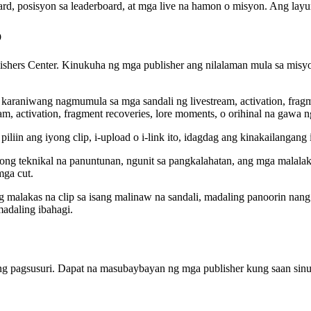
ard, posisyon sa leaderboard, at mga live na hamon o misyon. Ang la
p
ishers Center. Kinukuha ng mga publisher ang nilalaman mula sa misy
araniwang nagmumula sa mga sandali ng livestream, activation, fragme
 activation, fragment recoveries, lore moments, o orihinal na gawa ng
liin ang iyong clip, i-upload o i-link ito, idagdag ang kinakailangang
g teknikal na panuntunan, ngunit sa pangkalahatan, ang mga malalakas
mga cut.
 malakas na clip sa isang malinaw na sandali, madaling panoorin nang
madaling ibahagi.
 pagsusuri. Dapat na masubaybayan ng mga publisher kung saan sinusu