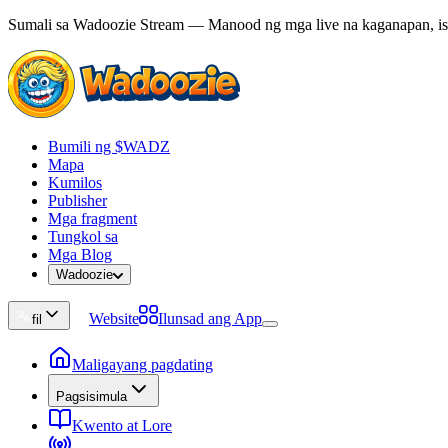
Sumali sa Wadoozie Stream — Manood ng mga live na kaganapan, ista
Bumili ng $WADZ
Mapa
Kumilos
Publisher
Mga fragment
Tungkol sa
Mga Blog
Wadoozie
Website
Ilunsad ang App
fil
Maligayang pagdating
Pagsisimula
Kwento at Lore