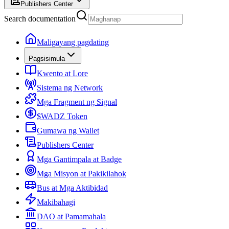
Publishers Center
Search documentation
Maligayang pagdating
Pagsisimula
Kwento at Lore
Sistema ng Network
Mga Fragment ng Signal
$WADZ Token
Gumawa ng Wallet
Publishers Center
Mga Gantimpala at Badge
Mga Misyon at Pakikilahok
Bus at Mga Aktibidad
Makibahagi
DAO at Pamamahala