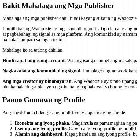
Bakit Mahalaga ang Mga Publisher
Mahalaga ang mga publisher dahil hindi kayang sukatin ng Wadoozie 
Lumilikha ang Wadoozie ng mga sandali, ngunit lalago lamang ang n
at pagbabahagi ng signal sa mga platform. Ang komunidad ay namam
na nakalaan para sa mga creator.
Mahalaga ito sa tatlong dahilan.
Hindi sapat ang isang account.
Walang isang channel ang makakapag
Nagkakalat ang komunidad ng signal.
Lumalago ang network kapag 
Ang mga creator ay binabayaran.
Ang Wadoozie ay binuo upang gan
pinakamalaking alokasyon ng direktang pagbabayad sa buong tokeno
Paano Gumawa ng Profile
Ang pagsisimula bilang isang publisher ay dapat maging simple.
Ikonekta ang iyong pitaka.
Magsimula sa pamamagitan ng pagko
I-set up ang iyong profile.
Gawin ang iyong profile ng publishe
Alamin ang dashboard.
Kapag handa na ang iyong profile, bu