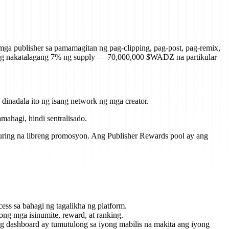
ga publisher sa pamamagitan ng pag-clipping, pag-post, pag-remix,
n ng nakatalagang 7% ng supply — 70,000,000 $WADZ na partikular
nadala ito ng isang network ng mga creator.
ahagi, hindi sentralisado.
turing na libreng promosyon. Ang Publisher Rewards pool ay ang
ss sa bahagi ng tagalikha ng platform.
ong mga isinumite, reward, at ranking.
g dashboard ay tumutulong sa iyong mabilis na makita ang iyong