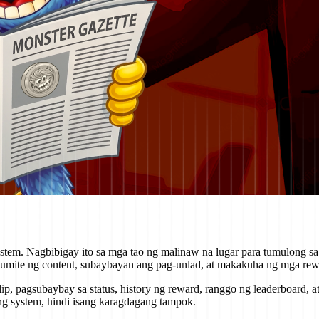
stem. Nagbibigay ito sa mga tao ng malinaw na lugar para tumulong s
umite ng content, subaybayan ang pag-unlad, at makakuha ng mga rew
ip, pagsubaybay sa status, history ng reward, ranggo ng leaderboard, a
ng system, hindi isang karagdagang tampok.