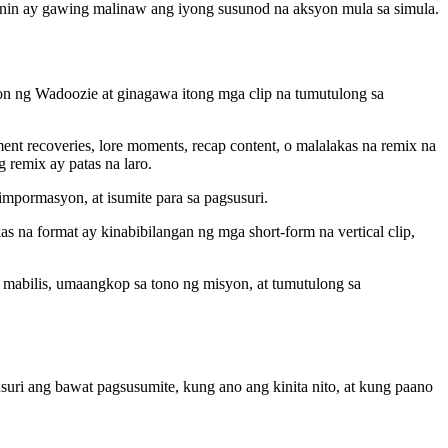
yunin ay gawing malinaw ang iyong susunod na aksyon mula sa simula.
on ng Wadoozie at ginagawa itong mga clip na tumutulong sa
nt recoveries, lore moments, recap content, o malalakas na remix na
 remix ay patas na laro.
 impormasyon, at isumite para sa pagsusuri.
 na format ay kinabibilangan ng mga short-form na vertical clip,
 mabilis, umaangkop sa tono ng misyon, at tumutulong sa
ri ang bawat pagsusumite, kung ano ang kinita nito, at kung paano