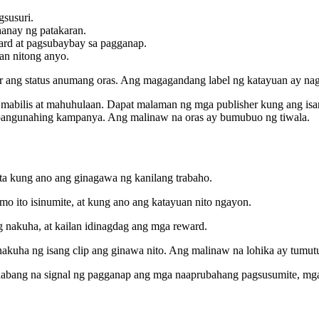
gsusuri.
anay ng patakaran.
rd at pagsubaybay sa pagganap.
an nitong anyo.
 ang status anumang oras. Ang magagandang label ng katayuan ay nag-a
mabilis at mahuhulaan. Dapat malaman ng mga publisher kung ang isa
 pangunahing kampanya. Ang malinaw na oras ay bumubuo ng tiwala.
ta kung ano ang ginagawa ng kanilang trabaho.
mo ito isinumite, at kung ano ang katayuan nito ngayon.
nakuha, at kailan idinagdag ang mga reward.
kuha ng isang clip ang ginawa nito. Ang malinaw na lohika ay tumutu
bang na signal ng pagganap ang mga naaprubahang pagsusumite, mga 