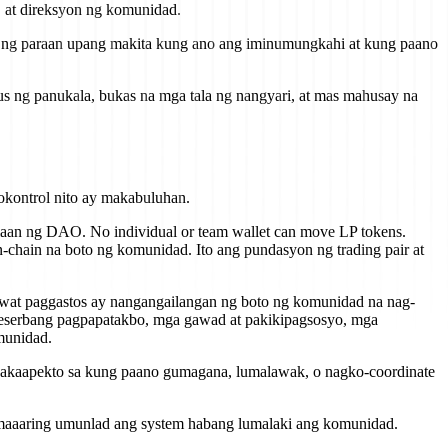
 at direksyon ng komunidad.
d ng paraan upang makita kung ano ang iminumungkahi at kung paano
s ng panukala, bukas na mga tala ng nangyari, at mas mahusay na
okontrol nito ay makabuluhan.
an ng DAO. No individual or team wallet can move LP tokens.
chain na boto ng komunidad. Ito ang pundasyon ng trading pair at
at paggastos ay nangangailangan ng boto ng komunidad na nag-
reserbang pagpapatakbo, mga gawad at pakikipagsosyo, mga
munidad.
kaapekto sa kung paano gumagana, lumalawak, o nagko-coordinate
aaaring umunlad ang system habang lumalaki ang komunidad.