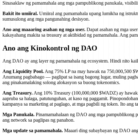
Sinasaklaw ng pamamahala ang mga pampublikong panukala, visibilit
Bakit ito umiiral.
Umiiral ang pamamahala upang lumikha ng istrukt
sumusulong ang mga pangunahing desisyon.
Ano ang maaaring asahan ng mga user.
Dapat asahan ng mga user 
kakayahang makita sa treasury at aktibidad ng pamamahala. Ang pam
Ano ang Kinokontrol ng DAO
Ang DAO ay ang layer ng pamamahala ng ecosystem. Hindi nito kaila
Ang Liquidity Pool.
Ang 75% LP na may hawak na 750,000,500 $WAD
Anumang pagbabago — paglipat sa isang bagong lugar, muling pagbab
ang pinakamalaking solong alokasyon sa buong tokenomics.
Ang Treasury.
Ang 10% Treasury (100,000,000 $WADZ) ay hawak sa 
aapruba sa halaga, patutunguhan, at kaso ng paggamit. Pinopondoh
kampanya sa marketing at paglago, at mga pagbili ng token. Ito ang
Mga Panukala.
Pinamamahalaan ng DAO ang mga pampublikong panu
ang network sa paglipas ng panahon.
Mga update sa pamamahala.
Maaari ding subaybayan ng DAO ang 