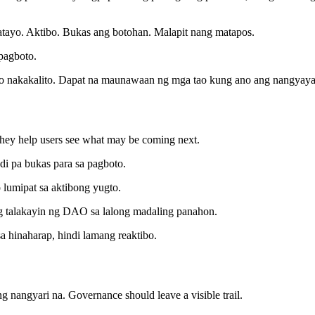
atayo. Aktibo. Bukas ang botohan. Malapit nang matapos.
pagboto.
 o nakakalito. Dapat na maunawaan ng mga tao kung ano ang nangyay
hey help users see what may be coming next.
i pa bukas para sa pagboto.
 lumipat sa aktibong yugto.
 talakayin ng DAO sa lalong madaling panahon.
 hinaharap, hindi lamang reaktibo.
 nangyari na. Governance should leave a visible trail.