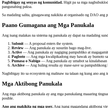
Pagbibigay ng senyas ng komunidad.
Higit pa sa mga nagbubuklod
pangunahing paksa.
Sa madaling salita, ginagawang nakikita at organisado ng DAO ang
Paano Gumagana ang Mga Panukala
Ang isang malakas na sistema ng panukala ay dapat na madaling sundi
Submit
— A proposal enters the system.
Review
— Ang panukala ay susuriin bago mag-live.
Active
— Ang panukala ay nagiging pampubliko at magagamit 
Pagboto
— Ang mga kwalipikadong may hawak ay bumoto sa 
Pumasa o Nabigo
— Ang panukala ay umabot sa kinalabasan 
Archive
— Ang huling resulta ay mase-save sa pampublikong 
Nagbibigay ito sa ecosystem ng malinaw na talaan ng kung ano ang i
Mga Aktibong Panukala
Ang mga aktibong panukala ay ang mga panukalang maaaring tingnan
posible.
Ano ang makikita ng mga user.
Ang isang magandang aktibong view