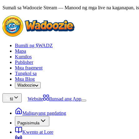
Sumali sa Wadoozie Stream — Manood ng mga live na kaganapan, ista
Bumili ng $WADZ
Mapa
Kumilos
Publisher
Mga fragment
Tungkol sa
Mga Blog
Wadoozie
Website
Ilunsad ang App
fil
Maligayang pagdating
Pagsisimula
Kwento at Lore