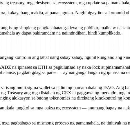
y ng treasury, mga desisyon sa ecosystem, mga update sa pamamahala,
ura, kakayahang makita, at pananagutan. Nagbibigay ito sa komunida
ang isang simpleng pangkalahatang-ideya ng publiko, malinaw na statu
amahala ay dapat pakiramdam na naiintindihan, hindi kumplikado.
ngang kontrolin ang lahat nang sabay-sabay, ngunit kung ano ang kin
Z na ipinares sa ETH sa paglulunsad ay naka-lock at pinamamahala
alanse, pagdaragdag sa pares — ay nangangailangan ng ipinasa na on-
isang multi-sig na wallet sa ilalim ng pamamahala ng DAO. Ang baw
an ng Treasury ang mga listahan ng CEX at paggawa ng merkado, mga 
 tanging alokasyon sa buong tokenomics na direktang kinokontrol ng ko
kala tungkol sa mga paksa ng ecosystem — anumang bagay na naka
mga pagbabago sa mismong proseso ng pamamahala, na tinitiyak na m