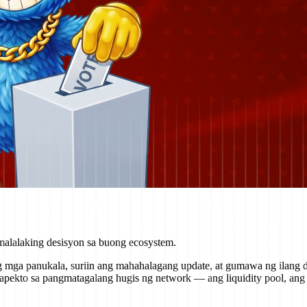
alalaking desisyon sa buong ecosystem.
ga panukala, suriin ang mahahalagang update, at gumawa ng ilang desi
pekto sa pangmatagalang hugis ng network — ang liquidity pool, ang