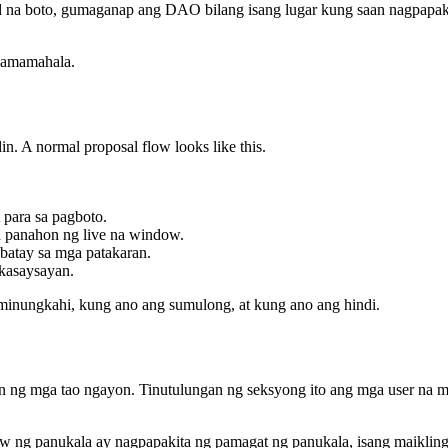
 na boto, gumaganap ang DAO bilang isang lugar kung saan nagpapaki
 pamamahala.
n. A normal proposal flow looks like this.
para sa pagboto.
panahon ng live na window.
batay sa mga patakaran.
kasaysayan.
minungkahi, kung ano ang sumulong, at kung ano ang hindi.
 ng mga tao ngayon. Tinutulungan ng seksyong ito ang mga user na m
 ng panukala ay nagpapakita ng pamagat ng panukala, isang maikling 