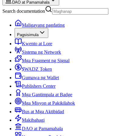
DAO at Pamamahala
Search documentation
Maligayang pagdating
Pagsisimula
Kwento at Lore
Sistema ng Network
Mga Fragment ng Signal
$WADZ Token
Gumawa ng Wallet
Publishers Center
Mga Gantimpala at Badge
Mga Misyon at Pakikilahok
Bus at Mga Aktibidad
Makibahagi
DAO at Pamamahala