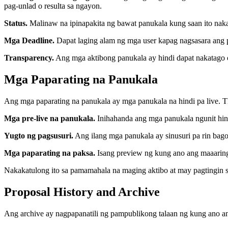
pag-unlad o resulta sa ngayon.
Status.
Malinaw na ipinapakita ng bawat panukala kung saan ito nak
Mga Deadline.
Dapat laging alam ng mga user kapag nagsasara ang 
Transparency.
Ang mga aktibong panukala ay hindi dapat nakatago
Mga Paparating na Panukala
Ang mga paparating na panukala ay mga panukala na hindi pa live. T
Mga pre-live na panukala.
Inihahanda ang mga panukala ngunit hind
Yugto ng pagsusuri.
Ang ilang mga panukala ay sinusuri pa rin bago
Mga paparating na paksa.
Isang preview ng kung ano ang maaaring
Nakakatulong ito sa pamamahala na maging aktibo at may pagtingin sa
Proposal History and Archive
Ang archive ay nagpapanatili ng pampublikong talaan ng kung ano ang