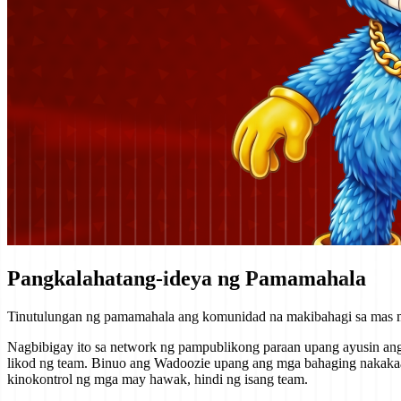
Pangkalahatang-ideya ng Pamamahala
Tinutulungan ng pamamahala ang komunidad na makibahagi sa mas m
Nagbibigay ito sa network ng pampublikong paraan upang ayusin ang m
likod ng team. Binuo ang Wadoozie upang ang mga bahaging nakakaa
kinokontrol ng mga may hawak, hindi ng isang team.