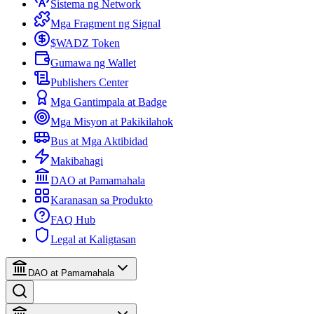
Sistema ng Network
Mga Fragment ng Signal
$WADZ Token
Gumawa ng Wallet
Publishers Center
Mga Gantimpala at Badge
Mga Misyon at Pakikilahok
Bus at Mga Aktibidad
Makibahagi
DAO at Pamamahala
Karanasan sa Produkto
FAQ Hub
Legal at Kaligtasan
DAO at Pamamahala