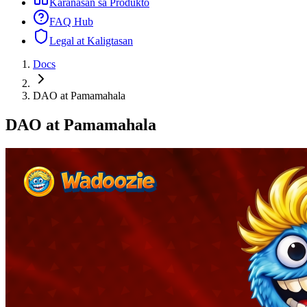
Karanasan sa Produkto
FAQ Hub
Legal at Kaligtasan
Docs
DAO at Pamamahala
DAO at Pamamahala