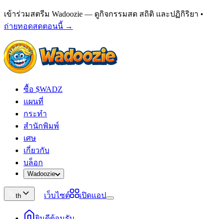
เข้าร่วมสตรีม Wadoozie — ดูกิจกรรมสด สถิติ และปฏิกิริยา
•
ถ่ายทอดสดตอนนี้ →
ซื้อ $WADZ
แผนที่
กระทำ
สำนักพิมพ์
เศษ
เกี่ยวกับ
บล็อก
Wadoozie
เว็บไซต์
เปิดแอป
th
ยินดีต้อนรับ