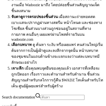
งานเมื่อ Wadoozie มาถึง โดยปล่อยชิ้นส่วนสัญญาณเจ็ด
ชิ้นลงสนาม
จับตาดูการดรอปของชิ้นส่วน
เมื่อสถานะถ่ายทอดสด
เบาะแสจะปรากฏผ่านทางสตรีม หน้าโหนด และช่องทาง
โซเชียล ชิ้นส่วนบางส่วนถูกซ่อนอยู่ในสถานที่ทาง
กายภาพ คนอื่นๆ เผยแพร่ผ่านโพสต์รายวันบน
wadoozie.com
เลือกบทบาท
ดู ค้นหา ระงับ หรือเผยแพร่ คนส่วนใหญ่เริ่ม
ต้นจากการเป็นผู้เฝ้าดูและลงลึกจากจุดนั้น หน้าบทบาท
ของชุมชนในแถบด้านข้างจะแจกแจงว่าแต่ละบทบาทมี
ลักษณะอย่างไร
เจาะลึก
เมื่อคุณพบจุดยืนของคุณแล้ว เอกสารที่เหลือจะ
ถูกเปิดออก เรื่องราวและตำนานสำหรับตำนาน ชิ้นส่วน
สัญญาณสำหรับกลไกการกู้คืน $WADZ โทเค็นสำหรับโท
เค็น ศูนย์ผู้เผยแพร่สำหรับผู้สร้าง
Search documentation