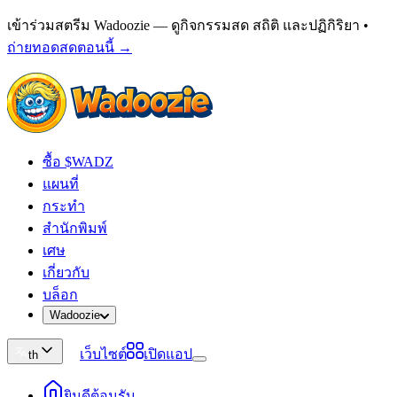
เข้าร่วมสตรีม Wadoozie — ดูกิจกรรมสด สถิติ และปฏิกิริยา
•
ถ่ายทอดสดตอนนี้ →
ซื้อ $WADZ
แผนที่
กระทำ
สำนักพิมพ์
เศษ
เกี่ยวกับ
บล็อก
Wadoozie
เว็บไซต์
เปิดแอป
th
ยินดีต้อนรับ