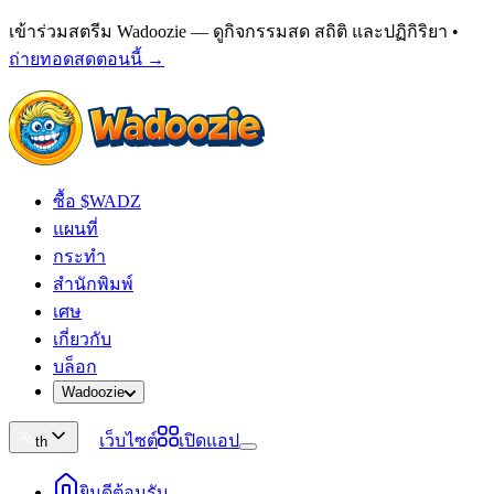
เข้าร่วมสตรีม Wadoozie — ดูกิจกรรมสด สถิติ และปฏิกิริยา
•
ถ่ายทอดสดตอนนี้ →
ซื้อ $WADZ
แผนที่
กระทำ
สำนักพิมพ์
เศษ
เกี่ยวกับ
บล็อก
Wadoozie
เว็บไซต์
เปิดแอป
th
ยินดีต้อนรับ