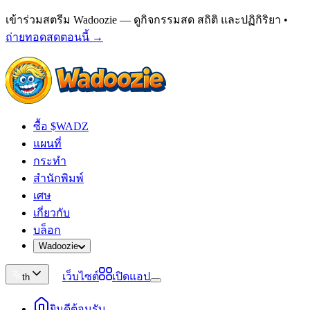
เข้าร่วมสตรีม Wadoozie — ดูกิจกรรมสด สถิติ และปฏิกิริยา
•
ถ่ายทอดสดตอนนี้ →
ซื้อ $WADZ
แผนที่
กระทำ
สำนักพิมพ์
เศษ
เกี่ยวกับ
บล็อก
Wadoozie
เว็บไซต์
เปิดแอป
th
ยินดีต้อนรับ