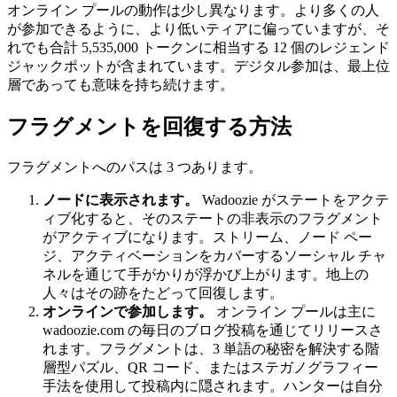
オンライン プールの動作は少し異なります。より多くの人
が参加できるように、より低いティアに偏っていますが、そ
れでも合計 5,535,000 トークンに相当する 12 個のレジェンド
ジャックポットが含まれています。デジタル参加は、最上位
層であっても意味を持ち続けます。
フラグメントを回復する方法
フラグメントへのパスは 3 つあります。
ノードに表示されます。
Wadoozie がステートをアクテ
ィブ化すると、そのステートの非表示のフラグメント
がアクティブになります。ストリーム、ノード ペー
ジ、アクティベーションをカバーするソーシャル チャ
ネルを通じて手がかりが浮かび上がります。地上の
人々はその跡をたどって回復します。
オンラインで参加します。
オンライン プールは主に
wadoozie.com の毎日のブログ投稿を通じてリリースさ
れます。フラグメントは、3 単語の秘密を解決する階
層型パズル、QR コード、またはステガノグラフィー
手法を使用して投稿内に隠されます。ハンターは自分