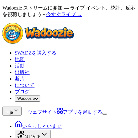
Wadoozie ストリームに参加 — ライブ イベント、統計、反応
を視聴しましょう
•
今すぐライブ →
$WADZを購入する
地図
活動
出版社
断片
について
ブログ
Wadoozie
ウェブサイト
アプリを起動する
ja
いらっしゃいませ
はじめる