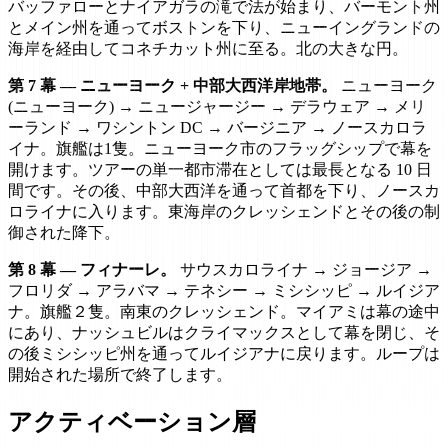
バッファローとナイアガラの滝で法が始まり、バーモント州
とメイン州を通ってボストンを下り、ニューイングランドの
海岸を経由してコネチカット州に至る。北の大きな円。
第 7 幕 — ニューヨーク + 中部大西洋岸地帯。
ニューヨーク
(ニューヨーク) → ニュージャージー → デラウェア → メリ
ーランド → ワシントン DC → バージニア → ノースカロラ
イナ。旗艦は1隻。ニューヨーク市のフラッグシップで幕を
開けます。ツアーの単一都市滞在としては最長となる 10 日
間です。その後、中部大西洋を通って首都を下り、ノースカ
ロライナに入ります。東海岸のクレッシェンドとその後の制
御された降下。
第 8 幕 — フィナーレ。
サウスカロライナ → ジョージア →
フロリダ → アラバマ → テネシー → ミシシッピ → ルイジア
ナ。旗艦２隻。南東のクレッシェンド。マイアミは幕の途中
にあり、ナッシュビルはクライマックスとして幕を閉じ、そ
の後ミシシッピ州を通ってルイジアナに戻ります。ループは
開始された場所で終了します。
アクティベーション層