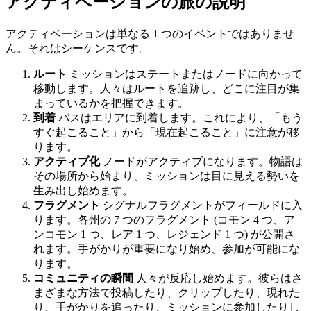
アクティベーションの旅の説明
アクティベーションは単なる 1 つのイベントではありませ
ん。それはシーケンスです。
ルート
ミッションはステートまたはノードに向かって
移動します。人々はルートを追跡し、どこに注目が集
まっているかを把握できます。
到着
バスはエリアに到着します。これにより、「もう
すぐ起こること」から「現在起こること」に注意が移
ります。
アクティブ化
ノードがアクティブになります。物語は
その場所から始まり、ミッションは目に見える勢いを
生み出し始めます。
フラグメント
シグナルフラグメントがフィールドに入
ります。各州の 7 つのフラグメント (コモン 4 つ、ア
ンコモン 1 つ、レア 1 つ、レジェンド 1 つ) が公開さ
れます。手がかりが重要になり始め、参加が可能にな
ります。
コミュニティの瞬間
人々が反応し始めます。彼らはさ
まざまな方法で投稿したり、クリップしたり、現れた
り、手がかりを追ったり、ミッションに参加したりし