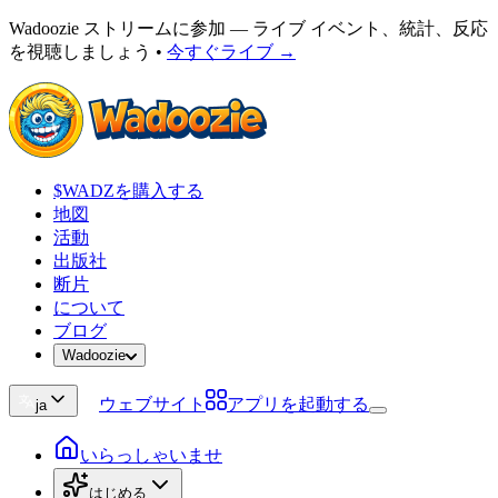
Wadoozie ストリームに参加 — ライブ イベント、統計、反応
を視聴しましょう
•
今すぐライブ →
$WADZを購入する
地図
活動
出版社
断片
について
ブログ
Wadoozie
ウェブサイト
アプリを起動する
ja
いらっしゃいませ
はじめる