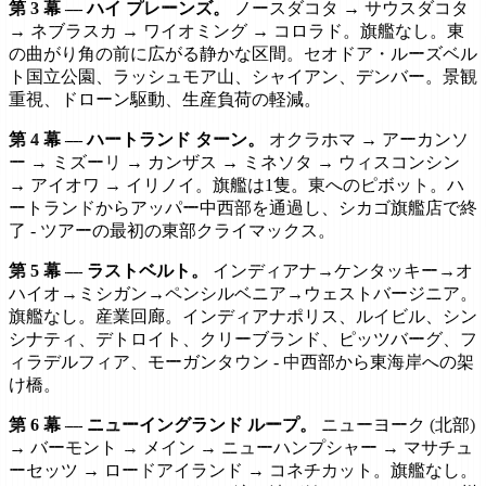
第 3 幕 — ハイ プレーンズ。
ノースダコタ → サウスダコタ
→ ネブラスカ → ワイオミング → コロラド。旗艦なし。東
の曲がり角の前に広がる静かな区間。セオドア・ルーズベル
ト国立公園、ラッシュモア山、シャイアン、デンバー。景観
重視、ドローン駆動、生産負荷の軽減。
第 4 幕 — ハートランド ターン。
オクラホマ → アーカンソ
ー → ミズーリ → カンザス → ミネソタ → ウィスコンシン
→ アイオワ → イリノイ。旗艦は1隻。東へのピボット。ハ
ートランドからアッパー中西部を通過し、シカゴ旗艦店で終
了 - ツアーの最初の東部クライマックス。
第 5 幕 — ラストベルト。
インディアナ→ケンタッキー→オ
ハイオ→ミシガン→ペンシルベニア→ウェストバージニア。
旗艦なし。産業回廊。インディアナポリス、ルイビル、シン
シナティ、デトロイト、クリーブランド、ピッツバーグ、フ
ィラデルフィア、モーガンタウン - 中西部から東海岸への架
け橋。
第 6 幕 — ニューイングランド ループ。
ニューヨーク (北部)
→ バーモント → メイン → ニューハンプシャー → マサチュ
ーセッツ → ロードアイランド → コネチカット。旗艦なし。