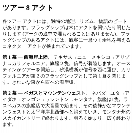
ツアー 8 アクト
各ツアー アクトには、独特の地理、リズム、物語のビート
があります。フラッグシップは常にアクトを開いたり閉じた
りします (アークの途中で埋もれることはありません)。フラ
ッグシップのあるアクトには、観客に一息つく余地を与える
コネクター アクトが挟まれています。
第 1 幕 — 西海岸上陸。
テキサス→ニューメキシコ→アリゾ
ナ→カリフォルニア。旗艦２隻。信号が着陸します。オース
ティンがツアーを開始し、砂漠横断が信号を西に運び、カリ
フォルニアが第 2 のフラッグシップとして第 1 幕を閉じま
す。きれいな東から西への海岸弧。
第 2 幕 — ベガスとマウンテンウェスト。
ネバダ→ユタ→ア
イダホ→オレゴン→ワシントン→モンタナ。旗艦は1隻。ラ
スベガスの旗艦店で大音量で始まり、その後静かなマウンテ
ンウェストと太平洋岸北西部へと消えていき、モンタナ州の
スカイカントリーで終わります。明るく始まり、広く終わり
ます。