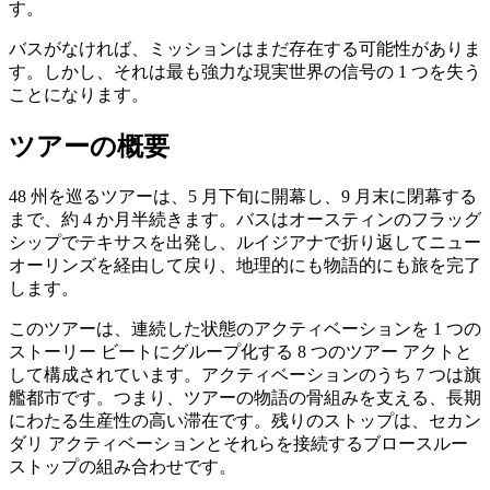
す。
バスがなければ、ミッションはまだ存在する可能性がありま
す。しかし、それは最も強力な現実世界の信号の 1 つを失う
ことになります。
ツアーの概要
48 州を巡るツアーは、5 月下旬に開幕し、9 月末に閉幕する
まで、約 4 か月半続きます。バスはオースティンのフラッグ
シップでテキサスを出発し、ルイジアナで折り返してニュー
オーリンズを経由して戻り、地理的にも物語的にも旅を完了
します。
このツアーは、連続した状態のアクティベーションを 1 つの
ストーリー ビートにグループ化する 8 つのツアー アクトと
して構成されています。アクティベーションのうち 7 つは旗
艦都市です。つまり、ツアーの物語の骨組みを支える、長期
にわたる生産性の高い滞在です。残りのストップは、セカン
ダリ アクティベーションとそれらを接続するブロースルー
ストップの組み合わせです。