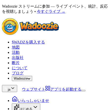
Wadoozie ストリームに参加 — ライブ イベント、統計、反応
を視聴しましょう
•
今すぐライブ →
$WADZを購入する
地図
活動
出版社
断片
について
ブログ
Wadoozie
ウェブサイト
アプリを起動する
ja
いらっしゃいませ
はじめる