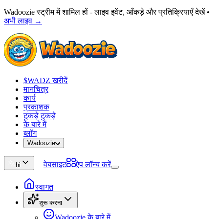
Wadoozie स्ट्रीम में शामिल हों - लाइव इवेंट, आँकड़े और प्रतिक्रियाएँ देखें
•
अभी लाइव →
$WADZ खरीदें
मानचित्र
कार्य
प्रकाशक
टुकड़े टुकड़े
के बारे में
ब्लॉग
Wadoozie
वेबसाइट
ऐप लॉन्च करें
hi
स्वागत
शुरू करना
Wadoozie के बारे में