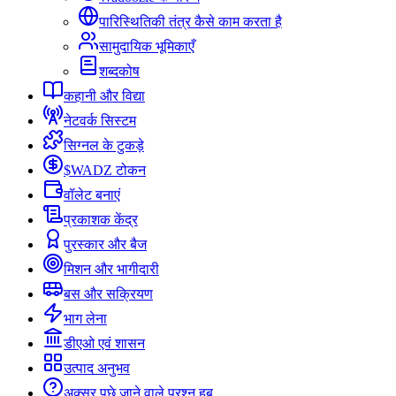
पारिस्थितिकी तंत्र कैसे काम करता है
सामुदायिक भूमिकाएँ
शब्दकोष
कहानी और विद्या
नेटवर्क सिस्टम
सिग्नल के टुकड़े
$WADZ टोकन
वॉलेट बनाएं
प्रकाशक केंद्र
पुरस्कार और बैज
मिशन और भागीदारी
बस और सक्रियण
भाग लेना
डीएओ एवं शासन
उत्पाद अनुभव
अक्सर पूछे जाने वाले प्रश्न हब