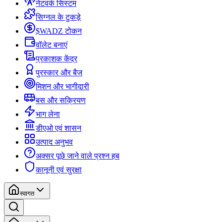
नेटवर्क सिस्टम
सिग्नल के टुकड़े
$WADZ टोकन
वॉलेट बनाएं
प्रकाशक केंद्र
पुरस्कार और बैज
मिशन और भागीदारी
बस और सक्रियण
भाग लेना
डीएओ एवं शासन
उत्पाद अनुभव
अक्सर पूछे जाने वाले प्रश्न हब
कानूनी एवं सुरक्षा
स्वागत