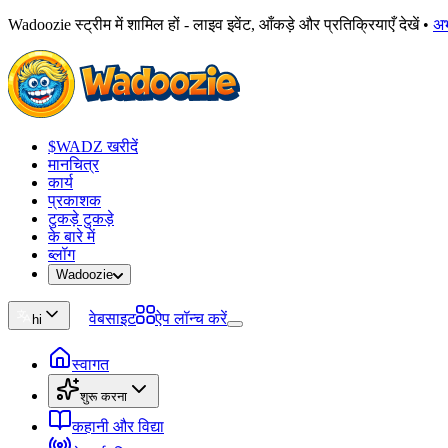
Wadoozie स्ट्रीम में शामिल हों - लाइव इवेंट, आँकड़े और प्रतिक्रियाएँ देखें
•
अ
$WADZ खरीदें
मानचित्र
कार्य
प्रकाशक
टुकड़े टुकड़े
के बारे में
ब्लॉग
Wadoozie
वेबसाइट
ऐप लॉन्च करें
hi
स्वागत
शुरू करना
कहानी और विद्या