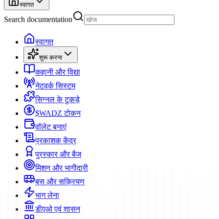
स्वागत
Search documentation
स्वागत
शुरू करना
कहानी और विद्या
नेटवर्क सिस्टम
सिग्नल के टुकड़े
$WADZ टोकन
वॉलेट बनाएं
प्रकाशक केंद्र
पुरस्कार और बैज
मिशन और भागीदारी
बस और सक्रियण
भाग लेना
डीएओ एवं शासन