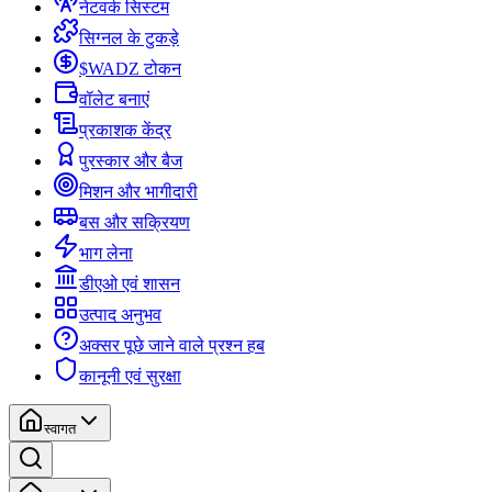
नेटवर्क सिस्टम
सिग्नल के टुकड़े
$WADZ टोकन
वॉलेट बनाएं
प्रकाशक केंद्र
पुरस्कार और बैज
मिशन और भागीदारी
बस और सक्रियण
भाग लेना
डीएओ एवं शासन
उत्पाद अनुभव
अक्सर पूछे जाने वाले प्रश्न हब
कानूनी एवं सुरक्षा
स्वागत