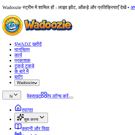
Wadoozie स्ट्रीम में शामिल हों - लाइव इवेंट, आँकड़े और प्रतिक्रियाएँ देखें
•
अ
$WADZ खरीदें
मानचित्र
कार्य
प्रकाशक
टुकड़े टुकड़े
के बारे में
ब्लॉग
Wadoozie
वेबसाइट
ऐप लॉन्च करें
hi
स्वागत
शुरू करना
कहानी और विद्या