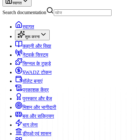
स्वागत
Search documentation
स्वागत
शुरू करना
कहानी और विद्या
नेटवर्क सिस्टम
सिग्नल के टुकड़े
$WADZ टोकन
वॉलेट बनाएं
प्रकाशक केंद्र
पुरस्कार और बैज
मिशन और भागीदारी
बस और सक्रियण
भाग लेना
डीएओ एवं शासन