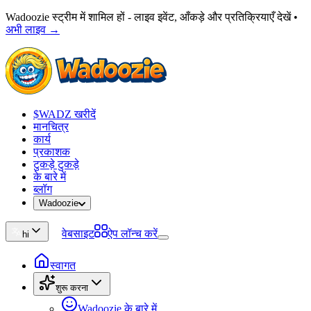
Wadoozie स्ट्रीम में शामिल हों - लाइव इवेंट, आँकड़े और प्रतिक्रियाएँ देखें
•
अभी लाइव →
$WADZ खरीदें
मानचित्र
कार्य
प्रकाशक
टुकड़े टुकड़े
के बारे में
ब्लॉग
Wadoozie
वेबसाइट
ऐप लॉन्च करें
hi
स्वागत
शुरू करना
Wadoozie के बारे में