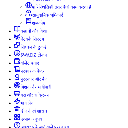
पारिस्थितिकी तंत्र कैसे काम करता है
सामुदायिक भूमिकाएँ
शब्दकोष
कहानी और विद्या
नेटवर्क सिस्टम
सिग्नल के टुकड़े
$WADZ टोकन
वॉलेट बनाएं
प्रकाशक केंद्र
पुरस्कार और बैज
मिशन और भागीदारी
बस और सक्रियण
भाग लेना
डीएओ एवं शासन
उत्पाद अनुभव
अक्सर पूछे जाने वाले प्रश्न हब