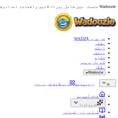
Wadoozie سلسلہ میں شامل ہوں — لائیو واقعات، اعدادوشمار اور ردعمل دیکھیں
خریدیں $WADZ
نقشہ
ایکٹ
پبلشر
ٹکڑے
کے بارے میں
بلاگز
Wadoozie
ویب سائٹ
ایپ لانچ کریں۔
ur
خوش آمدید
شروع کرنا
کہانی اور کہانی