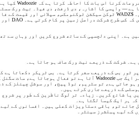
سائڈبار پوری تصویر
 ہے — واپسی کا اشارہ، دی ڈرفٹ، دی فیڈ۔ نیٹ ورک سسٹم 
کیسے فعال ہوتے ہیں اور 576 ٹکڑے کیسے برآمد ہوتے ہیں۔ $WADZ ٹوکن سیکشن ٹ
یں ہے۔ اپنی دلچسپی کے ساتھ شروع کریں اور وہاں سے تھ
 ہے۔ شرکت کے ذریعے نیٹ ورک صاف ہو جاتا ہے۔
میدان میں جاری کرتا ہے۔
 ہو جاتی ہے، تو سٹریم، نوڈ پیج، اور سوشل چینلز کے ذ
​​یا شائع کریں۔ زیادہ تر لوگ ناظرین کے طور پر شروع 
کہ ہر ایک کیسا لگتا ہے۔
ل جائے تو، باقی دستاویزات کھلی ہیں۔ افسانوں کے لیے 