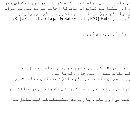
 کو اوپر سے نیچے تک لے جاتی ہے۔ شروعات کرنا اس بات کا احاطہ کرتا ہے کہ Wadoozie کیا ہے، ماحولیاتی نظام کیسے کام کرتا ہے، اور لوگ اس میں
اور سگنل کے ٹکڑے اس بات کا احاطہ کرتے ہیں کہ نوڈس
وکنومکس، سپلائی اور قیمت کے فارمولے کو توڑ دیتا ہے۔ پبلشرز سینٹر، ریوارڈز،
مشنز، اور بس اور ایکٹیویشن اس بات کا احاطہ کرتے ہیں کہ کس طرح شرکت دراصل زمین پر کام کرتی ہے۔ DAO اور گورننس، FAQ Hub، اور Legal & Safety نے اسے مکمل کر
ریڈز کی پیروی کریں۔
ریعے سراغ ملتے ہیں۔ کچھ ٹکڑے جسمانی مقامات پر
کرتے ہیں اور وہاں سے گہرائی تک جاتے ہیں. سائڈبار
کہانی اور علم، بازیافت میکینکس کے لیے سگنل کے