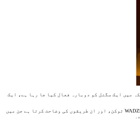
 بنایا گیا ہے۔ ریاست ہائے متحدہ امریکہ میں ایک سگنل کو دوبارہ فعال کیا جا رہا ہے، ایک
یہ دستاویزات کا مرکز ہے۔ یہ مشن کے پیچھے کی کہانی، اس کے نیچے چلنے والا نظام، ہر چیز کو مربوط کرنے والا $WADZ ٹوکن، اور ان طریقوں کی وضاحت کرتا ہے جن میں
۔