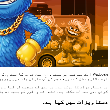
ایسے لائیو مشن کے ذریعے جس کی آپ حقیقی وقت میں پیروی
کوئی بھی حصہ لے سکتا ہے۔ نئے آنے والوں کو بنیادی با
دستاویزات میں کیا ہے۔