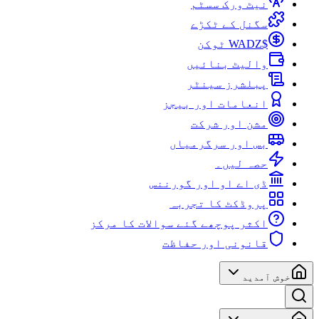
نیٹ ورک سسٹم
سگنل کے ٹکڑے
$WADZ ٹوکن
والیٹ بنائیں
پبلشرز سینٹر
انعامات اور بیجز
مشن اور شرکت
بس اور سرگرمیاں
حصہ لیں۔
ڈی اے او اور گورننس
پروڈکٹ کا تجربہ
اکثر پوچھے گئے سوالات کا مرکز
قانونی اور حفاظت
خوش آمدید