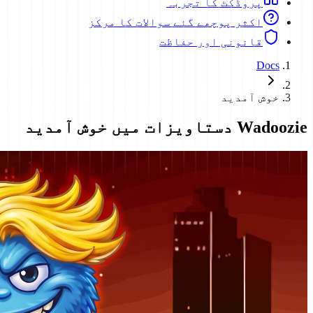
پروڈکٹ کا تجربہ
اکثر پوچھے گئے سوالات کا مرکز
قانونی اور حفاظت
Docs
خوش آمدید
Wadoozie دستاویزات میں خوش آمدید