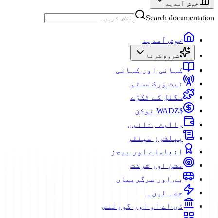
خوش آمدید
Search documentation
خوش آمدید
شروع کرنا
کہانی اور کہانی
نیٹ ورک سسٹم
سگنل کے ٹکڑے
$WADZ ٹوکن
والیٹ بنائیں
پبلشرز سینٹر
انعامات اور بیجز
مشن اور شرکت
بس اور سرگرمیاں
حصہ لیں۔
ڈی اے او اور گورننس