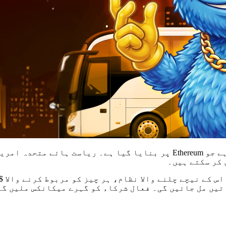
Wadoozie ایک بیانیہ پر مبنی، آن چین توجہ کا نیٹ ورک ہے جو Ethereum پر
 کر سکتے ہیں۔
تیں مل جائیں گی۔ فعال شرکاء کو گہرے میکانکس ملیں گے