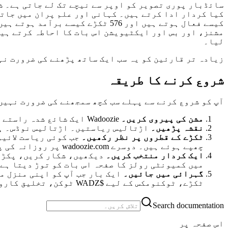
کیا کردار ادا کرتے ہیں۔ کہانی اور علم پران میں جاتا
لیا۔
زیادہ تر قارئین کو یہ سب ایک ساتھ پڑھنے کی ضرورت نہ
شروع کرنے کا طریقہ
آپ کو شروع کرنے سے پہلے سب کچھ سمجھنے کی ضرورت نہیں
مشن کی پیروی کریں۔
Wadoozie ایک شائع شدہ راستے پر ٹور بس کے ذریعے سفر کرتا ہے۔ بس ٹریکر دکھاتا ہے کہ وہ اس وقت کہاں ہے اور کون سی ریاست فعال ہے۔
نقشہ پڑھیں۔
اڑتالیس ریاستیں۔ اڑتالیس نوڈس۔ ہر ایک جب Wadoozie آتا ہے تو فعال ہوجاتا ہے، سات سگنل کے ٹکڑے 
ٹکڑے کے قطروں پر نظر رکھیں۔
جب کوئی ریاست لائیو
چھپے ہوئے ہیں۔ دوسرے wadoozie.com پر روزانہ کی پوسٹس کے ذریعے جاری کرتے ہیں۔
ایک کردار منتخب کریں۔
دیکھیں، شکار کریں، پکڑیں 
میں کمیونٹی رولز کا صفحہ اس بات کو توڑ دیتا ہے 
گہرائی میں جائیں۔
ایک بار جب آپ کو اپنی منزل م
ٹکڑے، ٹوکنومکس کے لیے $WADZ ٹوکن، تخلیق کاروں کے لیے پبلشرز سینٹر۔
Search documentation
اس صفحہ پر