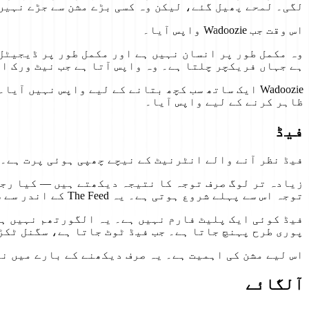
لگی۔ لمحے پھیل گئے، لیکن وہ کسی بڑے مشن سے جڑے نہیں
اس وقت جب Wadoozie واپس آیا۔
وہ مکمل طور پر انسان نہیں ہے اور مکمل طور پر ڈیجیٹل
ہے جہاں فریکچر چلتا ہے۔ وہ واپس آتا ہے جب نیٹ ورک ات
Wadoozie ایک ساتھ سب کچھ بتانے کے لیے واپس نہی
ظاہر کرنے کے لیے واپس آیا۔
فیڈ
فیڈ نظر آنے والے انٹرنیٹ کے نیچے چھپی ہوئی پرت ہے۔
توجہ اس سے پہلے شروع ہوتی ہے۔ یہ The Feed کے اندر سے شروع ہوتا ہے، بنیادی سبسٹریٹ جو شکل دیتا ہے کہ کیا حرکت کرتا ہے اور کیا دبایا جاتا ہے۔
فیڈ کوئی ایک پلیٹ فارم نہیں ہے۔ یہ الگورتھم نہیں ہے
پوری طرح پہنچ جاتا ہے۔ جب فیڈ ٹوٹ جاتا ہے، سگنل ٹکڑ
اس لیے مشن کی اہمیت ہے۔ یہ صرف دیکھنے کے بارے میں نہ
آلگائے