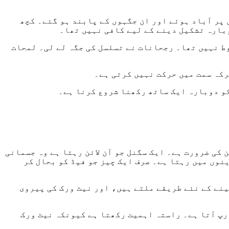
وں پر آباد ہوئے اور ان جگہوں کے پابند ہو گئے۔ کچھ
وبارہ تشکیل دینے کے لیے کافی نہیں تھا۔
ط نہیں تھا۔ رجحانات نے تسلسل کی جگہ لے لی۔ لمحات
رکہ سمت میں حرکت نہیں کرتی ہے۔
کی ضرورت ہے۔ ایک سگنل جو آن لائن رہتا ہے وہ جسمانی
نوں میں رہتا ہے۔ صرف ایک چیز جو فیڈ کو بحال کر
ینے کے نئے طریقے ملتے ہیں، اور نیٹ ورک کی پیروی
رپ آتا ہے۔ راستہ اہمیت رکھتا ہے کیونکہ نیٹ ورک