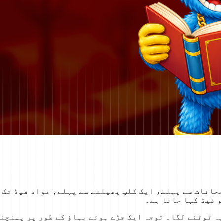
حانات سے پہلے، ایک کلپ پھیلنے سے پہلے، مواد فیڈ تک 
 فیڈ کہا جاتا ہے۔
ہ ٹوٹنے لگا۔ توجہ ایک جڑے ہوئے بہاؤ کے طور پر پہنچن