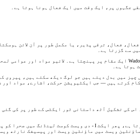
یں سے گزرتا ہے۔
ایکٹیویشن وہ ہوتا ہے جب کوئی نوڈ آن لائن آتا ہے۔ Wadoozie ایک مقام پر پہنچت
ٹ ہوتا ہے۔
چیز میں بدل دیتے ہیں جو لوگ دیکھ سکتے ہیں، پیروی کر 
کام کرتے ہیں — جب ایکٹیویشن حرکت، اشارے، مواد اور ش
 اس کی تشکیل آٹھ داستانی ٹور ایکٹس کے طور پر کی گئی 
یہ سگنل ٹیکساس میں آسٹن فلیگ شپ کے ساتھ لینڈ فال کرتا ہے، پھر ای
تا ہے اور ایکٹ II - ویگاس اور دی ماؤنٹین ویسٹ میں ماؤنٹین ویسٹ اور پ