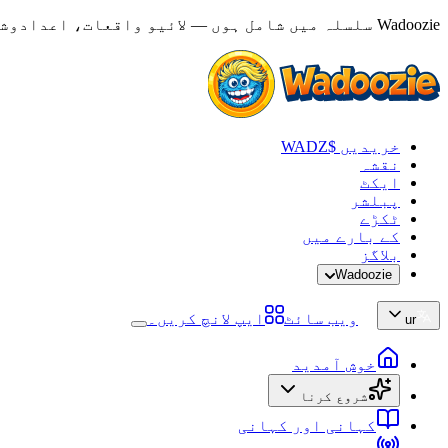
Wadoozie سلسلہ میں شامل ہوں — لائیو واقعات، اعدادوشمار اور ردعمل دیکھیں
خریدیں $WADZ
نقشہ
ایکٹ
پبلشر
ٹکڑے
کے بارے میں
بلاگز
Wadoozie
ویب سائٹ
ایپ لانچ کریں۔
ur
خوش آمدید
شروع کرنا
کہانی اور کہانی