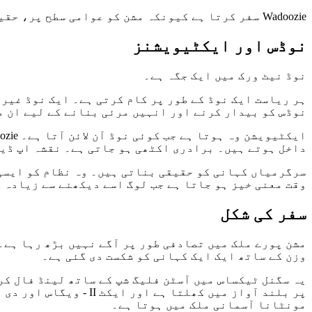
Wadoozie سفر کرتا ہے کیونکہ مشن کو عوامی سطح پر، حقیقی جگہوں پر، ایک وقت میں ایک فعال ہونا ہوتا ہے۔
نوڈس اور ایکٹیویشنز
نوڈ نیٹ ورک میں ایک جگہ ہے۔
نوڈس کو بیدار کرنے اور انہیں مرئی بنانے کے لیے ان م
داخل ہوتے ہیں۔ برادری اکٹھی ہو جاتی ہے۔ نقشہ اپ ڈی
سرگرمیاں کہانی کو حقیقی بناتی ہیں۔ وہ نظام کو ایسی 
وقت معنی خیز ہو جاتا ہے جب لوگ اسے دیکھنے سے زیادہ 
سفر کی شکل
مشن پورے ملک میں تصادفی طور پر آگے نہیں بڑھ رہا ہے۔
وزن کے ساتھ ایک ایک کہانی کو شکست دی گئی ہے۔
پر بلند آواز میں کھل
مونٹانا آسمانی ملک میں ہوتا ہے۔