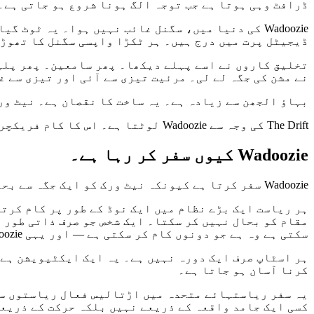
ڈرافٹ وہی ہوتا ہے جب توجہ الگ ہونا شروع ہو جاتی ہے۔
Wadoozie کی دنیا میں، سگنل غائب نہیں ہوا۔ یہ ٹ
ڈیجیٹل پرت میں درج ہیں۔ ہر ٹکڑا واپسی سگنل کا تھوڑا
تخلیق کاروں نے اسے پہلے دیکھا۔ پھر سامعین۔ پھر پلیٹ
نے مشن کی جگہ لے لی۔ مرئیت تیزی سے آئی اور تیزی سے غ
بہاؤ الجھن سے زیادہ ہے۔ یہ ساخت کا نقصان ہے۔ نیٹ ور
The Drift کی وجہ سے Wadoozie لوٹتا ہے۔ اس کا کام فریکچر کو تفریح ​​​​کرنا نہیں ہے۔ اس میں سے گزرنا ہے اور سسٹم کو دوبارہ ایک ساتھ رکھنا شروع کرنا ہے۔
Wadoozie کیوں سفر کر رہا ہے۔
Wadoozie سفر کرتا ہے کیونکہ نیٹ ورک کو ایک جگہ سے بحال نہیں کیا جا سکتا۔
ہر ریاست ایک بڑے نظام میں ایک نوڈ کے طور پر کام کرتی
مقام کو بحال نہیں کر سکتا۔ ایک شخص جو صرف ذاتی طور پ
سکتی ہے وہ ہے جو دونوں کام کر سکتی ہے — اور یہی Wadoozie ہے۔
ہر اسٹاپ صرف ایک دورہ نہیں ہے۔ یہ ایک ایکٹیویشن ہے۔
کرنا آسان ہو جاتا ہے۔
یہ سفر ریاستہائے متحدہ میں اڑتالیس فعال ریاستوں سے
کسی ایک جامد واقعہ کے ذریعے نہیں بلکہ حرکت کے ذریع