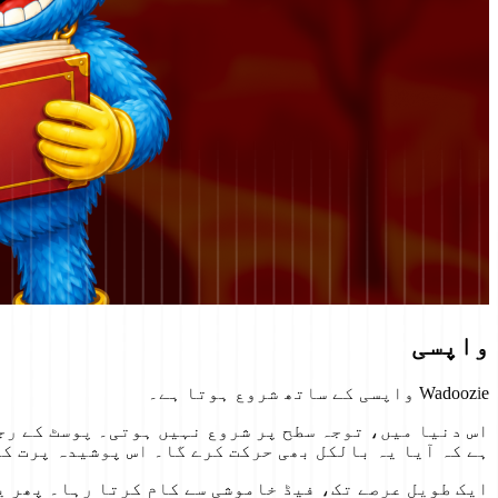
واپسی
Wadoozie واپسی کے ساتھ شروع ہوتا ہے۔
اس دنیا میں، توجہ سطح پر شروع نہیں ہوتی۔ پوسٹ کے رج
ہے کہ آیا یہ بالکل بھی حرکت کرے گا۔ اس پوشیدہ پرت کو
ایک طویل عرصے تک، فیڈ خاموشی سے کام کرتا رہا۔ پھر ی