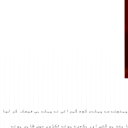
پہنچنے سے پہلے، کچھ گہرائی نے پہلے ہی فیصلہ کر لیا
ا بند ہو گئی اور بکھرے ہوئے ٹکڑوں میں ظاہر ہونے