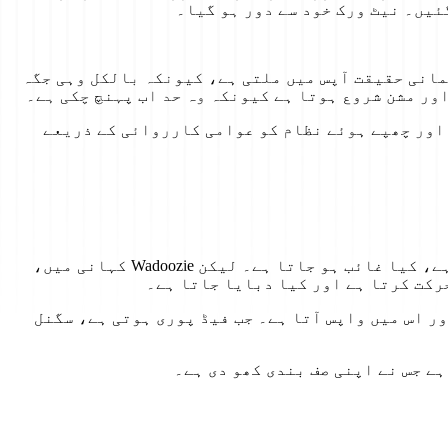
ئیں۔ نیٹ ورک خود سے دور ہو گیا۔
مانی حقیقت آپس میں ملتی ہے، کیونکہ بالکل وہی جگہ
ور مشن شروع ہوتا ہے کیونکہ وہ حد اب پہنچ چکی ہے۔
نے، اور چھپے ہوئے نظام کو عوامی کارروائی کے ذریعے
زیادہ تر لوگ صرف توجہ کا نتیجہ دیکھتے ہیں — کیا رجحانات، کیا بڑھایا جاتا ہے، ان کے فیڈ تک کیا پہنچتا ہے، کیا غائب ہو جاتا ہے۔ لیکن Wadoozie کہانی میں،
ر اس میں واپس آتا ہے۔ جب فیڈ پوری ہوتی ہے، سگنل
ہے جس نے اپنی صف بندی کھو دی ہے۔