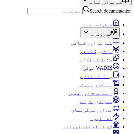
کہانی اور کہانی
Search documentation
خوش آمدید
شروع کرنا
کہانی اور کہانی
نیٹ ورک سسٹم
سگنل کے ٹکڑے
$WADZ ٹوکن
والیٹ بنائیں
پبلشرز سینٹر
انعامات اور بیجز
مشن اور شرکت
بس اور سرگرمیاں
حصہ لیں۔
ڈی اے او اور گورننس