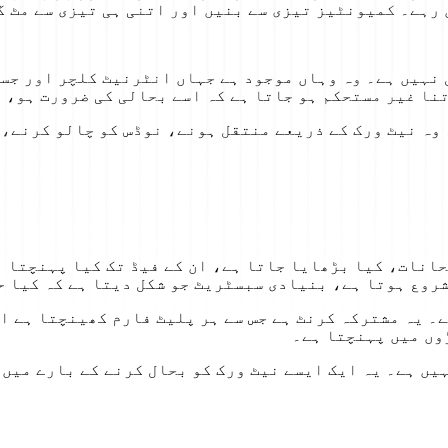
 رہے۔ کمیونٹیز تیزی سے بنیں اور اتنی ہی تیزی سے مٹ گ
 نہیں ہے۔ وہ وہاں موجود ہے جہاں انٹرنیٹ کلچر اور جس
نا غیر مستحکم ہو جاتا ہے کہ اسے بحالی کی ضرورت ہو، ا
ں آیا۔ وہ نیٹ ورک کے ذریعے منتقل ہونے، نوڈس کو چالو کر
۔ یہ مشترکہ کرنٹ ہے جس سے ہر پلیٹ فارم کھینچتا ہے او
وں میں پہنچتا ہے۔
یں ہے۔ یہ ایک ایسے نیٹ ورک کو بحال کرنے کے بارے میں 