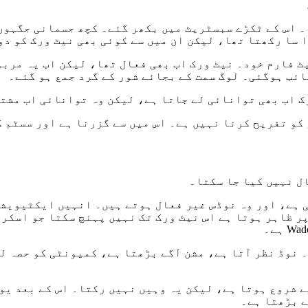
وٹ گیا۔ اس کے ٹکڑے سبسٹریٹ میں بکھر گئے۔ کچھ جسمانی جگہ
 سا رکھتا تھا، لیکن ان میں سے کوئی بھی نیٹ ورک کو د
 فارم خود۔ نیٹ ورک اب بھی فعال تھا، لیکن اب یہ مربو
ائب ہوگئی۔ لوگ سمت کے بجائے شور کے گرد جمع ہو گئے۔
ک اب بھی توانائی لے جاتا ہے، لیکن وہ توانائی اب مشت
 ہے، اور وہ نوڈس غیر فعال ہوتے ہیں۔ انہیں ایکٹیویشن 
ر ظاہر ہوتا ہے اس نیٹ ورک تک نہیں پہنچ سکتا جو اسکری
 نوڈ نظر آتا ہے، مشن آگے بڑھتا ہے، کمیونٹی کو حصہ ل
 شروع ہوتا ہے، لیکن یہ وہیں نہیں رکتا۔ اس کے بعد یو
ے بڑھتا ہے۔