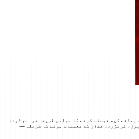
ے بجائے کچھ فیصلے کرنے کا عوامی طریقہ فراہم کرتا
ڈیٹی پول، ٹریژری، فنڈز کے تعینات ہونے کا طریقہ —