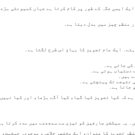
وٹوں کے پابند ہونے کے علاوہ، DAO ایک ایسی جگہ کے طور پر کام کرتا ہے 
ئے۔ ایک عام تجویز کا بہاؤ اس طرح لگتا ہے۔
کی جاتی ہے۔
 دستیاب ہوتی ہے۔
ے ہیں۔
ی نتیجے تک پہنچتی ہے۔
 جاتا ہے۔
ہے کہ کیا تجویز کیا گیا، کیا آگے بڑھا، اور کیا نہیں
۔ یہ سیکشن صارفین کو تیزی سے سمجھنے میں مدد کرتا ہے 
ظر تجویز کا عنوان، ایک مختصر خلاصہ، موجودہ حیثیت، و