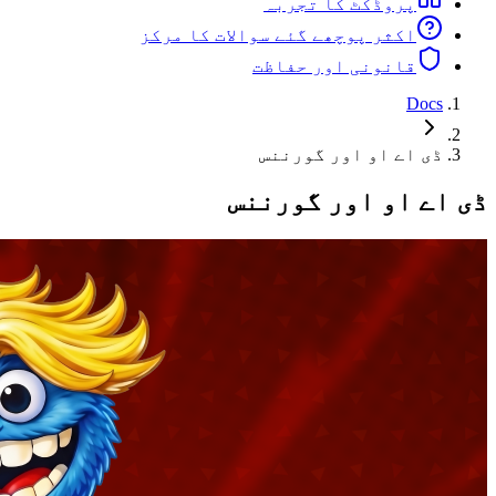
پروڈکٹ کا تجربہ
اکثر پوچھے گئے سوالات کا مرکز
قانونی اور حفاظت
Docs
ڈی اے او اور گورننس
ڈی اے او اور گورننس