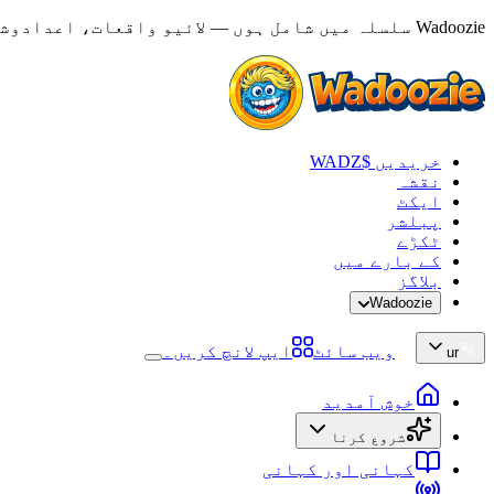
Wadoozie سلسلہ میں شامل ہوں — لائیو واقعات، اعدادوشمار اور ردعمل دیکھیں
خریدیں $WADZ
نقشہ
ایکٹ
پبلشر
ٹکڑے
کے بارے میں
بلاگز
Wadoozie
ویب سائٹ
ایپ لانچ کریں۔
ur
خوش آمدید
شروع کرنا
کہانی اور کہانی