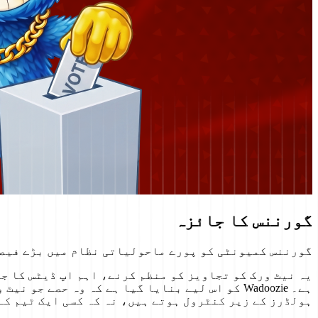
گورننس کا جائزہ
گورننس کمیونٹی کو پورے ماحولیاتی نظام میں بڑے فیصل
یہ نیٹ ورک کو تجاویز کو منظم کرنے، اہم اپ ڈیٹس کا ج
ہے۔ Wadoozie کو اس لیے بنایا گیا ہے کہ وہ ح
ہولڈرز کے زیر کنٹرول ہوتے ہیں، نہ کہ کسی ایک ٹیم کے