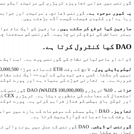
گورننس میں عوامی تجاویز، ٹریژری کی مرئیت، ایکو سس
یہ کیوں موجود ہے۔
گورننس ڈھانچہ، مرئیت، اور جوابدہی
رہا ہے اور کلیدی فیصلے کیسے آگے بڑھتے ہیں۔
صارفین کیا توقع کر سکتے ہیں۔
صارفین کو ایک عام عوام
بہتر نمائش کی توقع کرنی چاہیے۔ گورننس کو سمجھنا چ
DAO کیا کنٹرول کرتا ہے۔
ڈی اے او ماحولیاتی نظام کی گورننس پرت ہے۔ اسے ایک س
لیکویڈیٹی پول۔
نہیں کر سکتا۔ کسی بھی تبدیلی کے لیے — ایک نئے مقام
ضرورت ہے۔ یہ تجارتی جوڑے کی بنیاد ہے اور پورے ٹوکنو
خزانہ۔
10% ٹریژری (00
است
اور ٹوکن بائ بیکس کو فنڈز فراہم کرتی ہے۔ پورے ٹوکن
تجاویز۔
DAO ایکو سسٹم کے موضوعات کے بارے میں عو
یا وقت کے ساتھ ساتھ کوآرڈینیٹ کرتا ہے۔
گورننس اپ ڈیٹس۔
DAO گورننس کے عمل میں ہونے والی
تیار ہو سکتا ہے۔