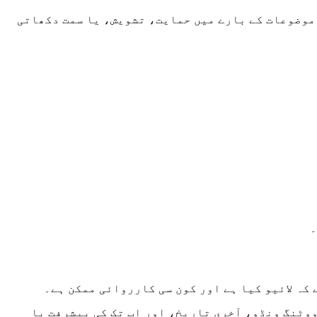
جہاں کمیونٹی بڑے موضوعات کے بارے میں حمایت، تشویش، یا سمت دکھاتی
۔
کہ لائیو کیا ہے اور کون سی کارروائی ممکن ہے۔
وٹنگ ونڈو، آخری تاریخ، اور اب تک کی پیشرفت یا