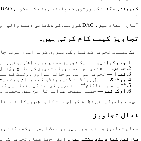
کمیونٹی سگنلنگ۔
و
ہے۔
آسان الفاظ میں، DAO گورننس کو دکھائی دینے والی اور منظم چیز میں بدل دیتا ہے۔
تجاویز کیسے کام کرتی ہیں۔
ایک مضبوط تجویز کے نظام کی پیروی کرنا آسان ہونا چاہ
جمع کرائیں
— ایک تجویز سسٹم میں داخل ہوتی ہے۔
جائزہ
— لائیو ہونے سے پہلے تجویز کی جانچ پڑتال 
فعال
— تجویز عوامی ہو جاتی ہے اور ووٹنگ کے لیے
ووٹنگ
— اہل ہولڈرز لائیو ونڈو کے دوران ووٹ دیت
** پاس یا ناکام** — تجویز قواعد کی بنیاد پر کس
آرکائیو
— حتمی نتیجہ عوامی تاریخ میں محفوظ ہو
اس سے ماحولیاتی نظام کو اس بات کا واضح ریکارڈ ملتا 
فعال تجاویز
فعال تجاویز وہ تجاویز ہیں جو لوگ ابھی دیکھ سکتے ہیں
صارفین کیا دیکھ سکتے ہیں۔
ایک اچھا فعال تجویز کا من