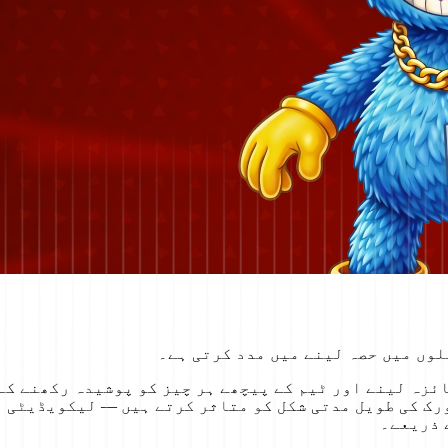
وں میں حصہ لینے میں مدد کرتی ہے۔
ائزہ لینے اور ٹیم کے پیچھے ہر چیز کو پوشیدہ رکھنے ک
صے جو نیٹ ورک کی طویل مدتی شکل کو متاثر کرتے ہیں — لیکوی
 ذریعے۔