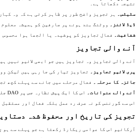
نتیجہ دکھاتا ہے۔
سٹیٹس۔
ہر تجویز واضح طور پر ظاہر کرتی ہے کہ وہ کہاں
ڈیڈ لائنز۔
ووٹنگ بند ہونے پر صارفین کو ہمیشہ معلوم 
شفافیت۔
فعال تجاویز کو پوشیدہ یا الجھا ہوا محسوس نہ
آنے والی تجاویز
آنے والی تجاویز وہ تجاویز ہیں جو ابھی لائیو نہیں ہیں
پری لائیو تجاویز۔
تجاویز تیار کی جا رہی ہیں لیکن ووٹ
جائزہ کا مرحلہ۔
فعال مرحلے میں جانے سے پہلے کچھ تجا
آنے والے عنوانات۔
اس کا ایک پیش نظارہ جس پر DAO جلد ہی بات کر سکتا ہے۔
اس سے گورننس کو نہ صرف رد عمل بلکہ فعال اور مستقبل 
تجویز کی تاریخ اور محفوظ شدہ دستاوی
آرکائیو اس کا عوامی ریکارڈ رکھتا ہے جو پہلے سے ہو 