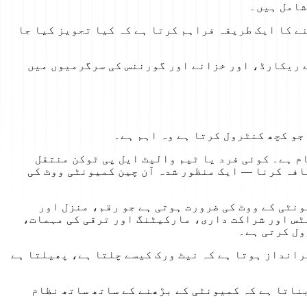
شامل ہیں۔
 کا ایک طریقہ فراہم کرتا ہے کہ کیا تجویز کیا جا
ے ریکارڈ، اور خزانے اور گورننس کی سرگرمیوں میں
جو کچھ کنٹرول کرتا ہے وہ اہم ہے۔
750,000,500 $WADZ رکھنے والا 75% LP لاک ہے اور DAO کے زیر انتظام ہے۔ کوئی فرد یا ٹیم والیٹ ایل پی ٹوکن منتقل
افہ کرنا — ایک منظور شدہ آن چین کمیونٹی ووٹ کی
خرچ کے لیے کمیونٹی کے ووٹ کی ضرورت ہوتی ہے جو رقم، منزل اور
ے، آپریشنل ذخائر، گرانٹس اور شراکت داری، مارکیٹنگ اور ترقی کی مہمات،
ول کرتی ہے۔
ثرانداز ہوتا ہے کہ نیٹ ورک کیسے چلتا ہے، پھیلتا ہے
 بناتا ہے کہ کمیونٹی کے بڑھنے کے ساتھ ساتھ نظام