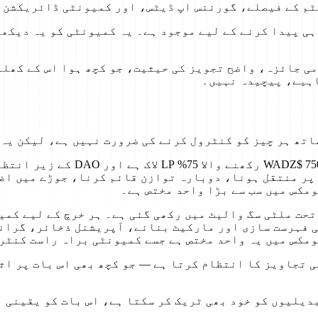
ٹم کے فیصلے، گورننس اپ ڈیٹس، اور کمیونٹی ڈائریکشن 
 پیدا کرنے کے لیے موجود ہے۔ یہ کمیونٹی کو یہ دیکھنے
ی جائزہ، واضح تجویز کی حیثیت، جو کچھ ہوا اس کے کھل
اہیے، پیچیدہ نہیں۔
اتھ ہر چیز کو کنٹرول کرنے کی ضرورت نہیں ہے، لیکن یہ 
لانچ کے وقت ETH کے ساتھ جوڑا 
 پر منتقل ہونا، دوبارہ توازن قائم کرنا، جوڑے میں اض
مکس میں سب سے بڑا واحد مختص ہے۔
100,000,0 $WADZ) DAO گورننس کے تحت ملٹی سگ والیٹ میں رکھی گئی ہے۔ ہر 
عمال کے معاملے کی منظوری دیتا ہے۔ ٹریژری CEX کی فہرست سازی اور مارکیٹ بنان
ومکس میں یہ واحد مختص ہے جسے کمیونٹی براہ راست کنٹر
امی تجاویز کا انتظام کرتا ہے — جو کچھ بھی اس بات پر ا
 تبدیلیوں کو خود بھی ٹریک کر سکتا ہے، اس بات کو یقینی