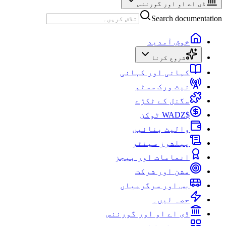
ڈی اے او اور گورننس
Search documentation
خوش آمدید
شروع کرنا
کہانی اور کہانی
نیٹ ورک سسٹم
سگنل کے ٹکڑے
$WADZ ٹوکن
والیٹ بنائیں
پبلشرز سینٹر
انعامات اور بیجز
مشن اور شرکت
بس اور سرگرمیاں
حصہ لیں۔
ڈی اے او اور گورننس