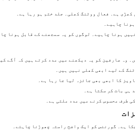
 کھڑی ہے۔ فعال ووٹنگ کھلی۔ جلد ختم ہو رہا ہے۔
ہونا چاہیے۔
یں ہونا چاہیے۔ لوگوں کو یہ سمجھنے کے قابل ہونا چاہ
۔ وہ صارفین کو یہ دیکھنے میں مدد کرتے ہیں کہ آگے کیا
نگ کے لیے ابھی کھلی نہیں ہیں۔
ویز کا ابھی بھی جائزہ لیا جا رہا ہے۔
کی طرف محسوس کرنے میں مدد ملتی ہے۔
زات
چکا ہے۔ گورننس کو ایک واضح راستہ چھوڑنا چاہئے۔