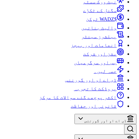
نیٹ ورک سسٹم
سگنل کے ٹکڑے
$WADZ ٹوکن
والیٹ بنائیں
پبلشرز سینٹر
انعامات اور بیجز
مشن اور شرکت
بس اور سرگرمیاں
حصہ لیں۔
ڈی اے او اور گورننس
پروڈکٹ کا تجربہ
اکثر پوچھے گئے سوالات کا مرکز
قانونی اور حفاظت
ڈی اے او اور گورننس