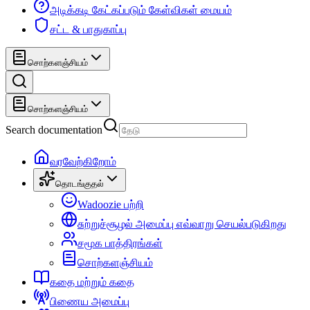
அடிக்கடி கேட்கப்படும் கேள்விகள் மையம்
சட்ட & பாதுகாப்பு
சொற்களஞ்சியம்
சொற்களஞ்சியம்
Search documentation
வரவேற்கிறோம்
தொடங்குதல்
Wadoozie பற்றி
சுற்றுச்சூழல் அமைப்பு எவ்வாறு செயல்படுகிறது
சமூக பாத்திரங்கள்
சொற்களஞ்சியம்
கதை மற்றும் கதை
பிணைய அமைப்பு