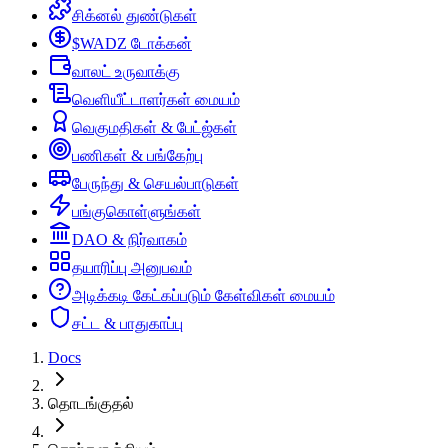
சிக்னல் துண்டுகள்
$WADZ டோக்கன்
வாலட் உருவாக்கு
வெளியீட்டாளர்கள் மையம்
வெகுமதிகள் & பேட்ஜ்கள்
பணிகள் & பங்கேற்பு
பேருந்து & செயல்பாடுகள்
பங்குகொள்ளுங்கள்
DAO & நிர்வாகம்
தயாரிப்பு அனுபவம்
அடிக்கடி கேட்கப்படும் கேள்விகள் மையம்
சட்ட & பாதுகாப்பு
Docs
தொடங்குதல்