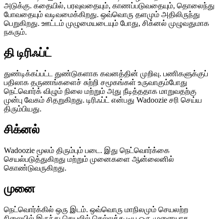
அடுக்கு. கதையில், பரவுவதையும், காணப்படுவதையும், தொலைந்து
போவதையும் வடிவமைக்கிறது. ஒவ்வொரு தளமும் அதிலிருந்து
பெறுகிறது. ஊட்டம் முழுமையடையும் போது, ​​சிக்னல் முழுவதுமாக
நகரும்.
தி டிரிஃப்ட்
துண்டிக்கப்பட்ட துண்டுகளாக கவனத்தின் முறிவு. பணிகளுக்குப்
பதிலாக தருணங்களைச் சுற்றி சமூகங்கள் உருவாகும்போது
நெட்வொர்க் விழும் நிலை மற்றும் அது நீடித்ததாக மாறுவதற்கு
முன்பு வேகம் சிதறுகிறது. டிரிஃப்ட் என்பது Wadoozie சரி செய்ய
திரும்பியது.
சிக்னல்
Wadoozie மூலம் திரும்பும் படை. இது நெட்வொர்க்கை
செயல்படுத்துகிறது மற்றும் முனைகளை ஆன்லைனில்
கொண்டுவருகிறது.
முனை
நெட்வொர்க்கில் ஒரு இடம். ஒவ்வொரு மாநிலமும் செயலற்ற
நிலையில் இருந்து செயலில் செல்லக்கூடிய ஒரு முனையாக