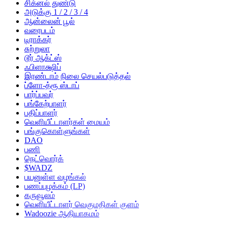
சிக்னல் துண்டு
அடுக்கு 1 / 2 / 3 / 4
ஆன்லைன் பூல்
வரைபடம்
டிராக்கர்
சுற்றுலா
டூர் ஆக்ட்ஸ்
ஃபிளாக்ஷிப்
இரண்டாம் நிலை செயல்படுத்தல்
ப்ளோ-த்ரூ ஸ்டாப்
பார்ப்பவர்
பங்கேற்பாளர்
பதிப்பாளர்
வெளியீட்டாளர்கள் மையம்
பங்குகொள்ளுங்கள்
DAO
பணி
நெட்வொர்க்
$WADZ
பயனுள்ள வழங்கல்
பணப்புழக்கம் (LP)
கருவூலம்
வெளியீட்டாளர் வெகுமதிகள் குளம்
Wadoozie ஆதியாகமம்