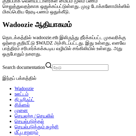
குறிப்பாக வெளியீட்டாளர்கள் மையம் மூலம் பணம்
செலுத்துவதற்காக ஒதுக்கப்பட்டுள்ளது. முழு டோக்கனோமிக்ஸில்
மிகப்பெரிய நேரடி-பணம் ஒதுக்கீடு.
Wadoozie ஆதியாகமம்
தொடக்கத்தில் wadoozie.eth இலிருந்து தீர்க்கப்பட்ட முகவரிக்கு
ஒற்றை குறியீட்டு $WADZ அச்சிடப்பட்டது. இது உள்ளது, எனவே
பாத்திரம் சரிபார்க்கக்கூடிய வழியில் சங்கிலியில் உள்ளது. அது
ஒருபோதும் நகராது.
Search documentation
இந்தப் பக்கத்தில்
Wadoozie
ஊட்டம்
தி டிரிஃப்ட்
சிக்னல்
முனை
செயலற்ற / செயலில்
செயல்படுத்தல்
செயல்படுத்தும் சுழற்சி
மீட்பு சாளரம்