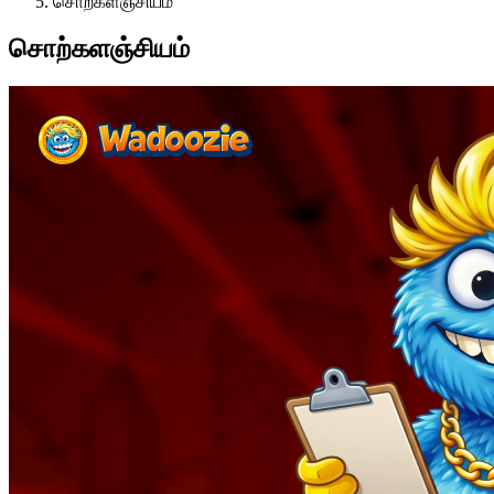
சொற்களஞ்சியம்
சொற்களஞ்சியம்