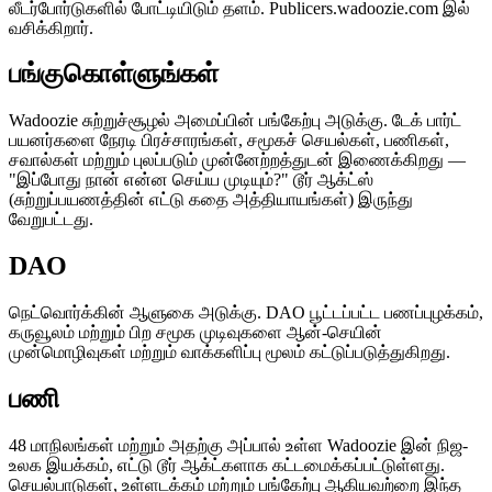
லீடர்போர்டுகளில் போட்டியிடும் தளம். Publicers.wadoozie.com இல்
வசிக்கிறார்.
பங்குகொள்ளுங்கள்
Wadoozie சுற்றுச்சூழல் அமைப்பின் பங்கேற்பு அடுக்கு. டேக் பார்ட்
பயனர்களை நேரடி பிரச்சாரங்கள், சமூகச் செயல்கள், பணிகள்,
சவால்கள் மற்றும் புலப்படும் முன்னேற்றத்துடன் இணைக்கிறது —
"இப்போது நான் என்ன செய்ய முடியும்?" டூர் ஆக்ட்ஸ்
(சுற்றுப்பயணத்தின் எட்டு கதை அத்தியாயங்கள்) இருந்து
வேறுபட்டது.
DAO
நெட்வொர்க்கின் ஆளுகை அடுக்கு. DAO பூட்டப்பட்ட பணப்புழக்கம்,
கருவூலம் மற்றும் பிற சமூக முடிவுகளை ஆன்-செயின்
முன்மொழிவுகள் மற்றும் வாக்களிப்பு மூலம் கட்டுப்படுத்துகிறது.
பணி
48 மாநிலங்கள் மற்றும் அதற்கு அப்பால் உள்ள Wadoozie இன் நிஜ-
உலக இயக்கம், எட்டு டூர் ஆக்ட்களாக கட்டமைக்கப்பட்டுள்ளது.
செயல்பாடுகள், உள்ளடக்கம் மற்றும் பங்கேற்பு ஆகியவற்றை இந்த