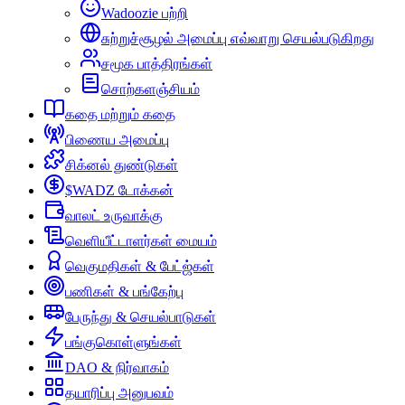
Wadoozie பற்றி
சுற்றுச்சூழல் அமைப்பு எவ்வாறு செயல்படுகிறது
சமூக பாத்திரங்கள்
சொற்களஞ்சியம்
கதை மற்றும் கதை
பிணைய அமைப்பு
சிக்னல் துண்டுகள்
$WADZ டோக்கன்
வாலட் உருவாக்கு
வெளியீட்டாளர்கள் மையம்
வெகுமதிகள் & பேட்ஜ்கள்
பணிகள் & பங்கேற்பு
பேருந்து & செயல்பாடுகள்
பங்குகொள்ளுங்கள்
DAO & நிர்வாகம்
தயாரிப்பு அனுபவம்