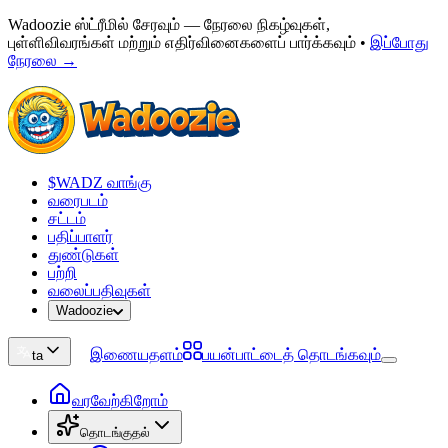
Wadoozie ஸ்ட்ரீமில் சேரவும் — நேரலை நிகழ்வுகள்,
புள்ளிவிவரங்கள் மற்றும் எதிர்வினைகளைப் பார்க்கவும்
•
இப்போது
நேரலை →
$WADZ வாங்கு
வரைபடம்
சட்டம்
பதிப்பாளர்
துண்டுகள்
பற்றி
வலைப்பதிவுகள்
Wadoozie
இணையதளம்
பயன்பாட்டைத் தொடங்கவும்
ta
வரவேற்கிறோம்
தொடங்குதல்