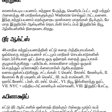
சுற்றுலா
காணக்கூடிய பயணம். சுற்றுலா பேருந்து, வெளியிடப்பட்ட வழி மற்றும்
அனைத்து 48 மாநிலங்களுக்கும் Wadoozie செல்லும் அட்டவணை.
இந்த சுற்றுப்பயணம் ஏறக்குறைய நான்கரை மாதங்கள் நீடிக்கும், மே
மாத இறுதியில் ஆஸ்டினில் தொடங்கி செப்டம்பர் இறுதியில் நியூ
ஆர்லியன்ஸில் நிறைவடைகிறது.
டூர் ஆக்ட்ஸ்
48-மாநில சுற்றுப்பயணத்தின் எட்டு கதை அத்தியாயங்கள்.
ஒவ்வொரு சுற்றுப்பயணச் சட்டமும் மாநிலச் செயல்பாடுகளின்
தொடர்ச்சியான ஓட்டத்தை ஒரு ஒற்றைக் கதைத் துடிப்பாகக்
குழுவாக்குகிறது - புவியியல், காலவரிசை மற்றும் ஒருவர்
பொருந்தும் ஃபிளாக்ஷிப் க்ளைமாக்ஸ் ஆகியவற்றால்
வரையறுக்கப்படுகிறது. சட்டங்கள்: I. வெஸ்ட் கோஸ்ட் லேண்டிங், II.
வேகாஸ் & தி மவுண்டன் வெஸ்ட், III. உயர் சமவெளி, IV.
ஹார்ட்லேண்ட் டர்ன், வி. ரஸ்ட் பெல்ட், VI. நியூ இங்கிலாந்து லூப்,
VII. NYC + மத்திய-அட்லாண்டிக் வம்சாவளி, VIII. இறுதிப் போட்டி.
ஃபிளாக்ஷிப்
எட்டு டூர் ஆக்ட்களில் ஒன்றைத் திறக்கும் அல்லது மூடும் உயர்
முன்னுரிமை செயல்படுத்தல். ஃபிளாக்ஷிப்கள் நீட்டிக்கப்பட்டுள்ளன,