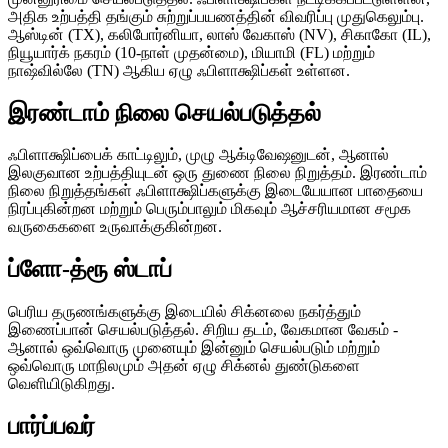
அதிக உற்பத்தி தங்கும் சுற்றுப்பயணத்தின் விவரிப்பு முதுகெலும்பு.
ஆஸ்டின் (TX), கலிபோர்னியா, லாஸ் வேகாஸ் (NV), சிகாகோ (IL),
நியூயார்க் நகரம் (10-நாள் முதன்மை), மியாமி (FL) மற்றும்
நாஷ்வில்லே (TN) ஆகிய ஏழு ஃபிளாக்ஷிப்கள் உள்ளன.
இரண்டாம் நிலை செயல்படுத்தல்
ஃபிளாக்ஷிப்பைக் காட்டிலும், முழு ஆக்டிவேஷனுடன், ஆனால்
இலகுவான உற்பத்தியுடன் ஒரு துணை நிலை நிறுத்தம். இரண்டாம்
நிலை நிறுத்தங்கள் ஃபிளாக்ஷிப்களுக்கு இடையேயான பாதையை
நிரப்புகின்றன மற்றும் பெரும்பாலும் மிகவும் ஆச்சரியமான சமூக
வருகைகளை உருவாக்குகின்றன.
ப்ளோ-த்ரூ ஸ்டாப்
பெரிய தருணங்களுக்கு இடையில் சிக்னலை நகர்த்தும்
இணைப்பான் செயல்படுத்தல். சிறிய தடம், வேகமான வேகம் -
ஆனால் ஒவ்வொரு முனையும் இன்னும் செயல்படும் மற்றும்
ஒவ்வொரு மாநிலமும் அதன் ஏழு சிக்னல் துண்டுகளை
வெளியிடுகிறது.
பார்ப்பவர்