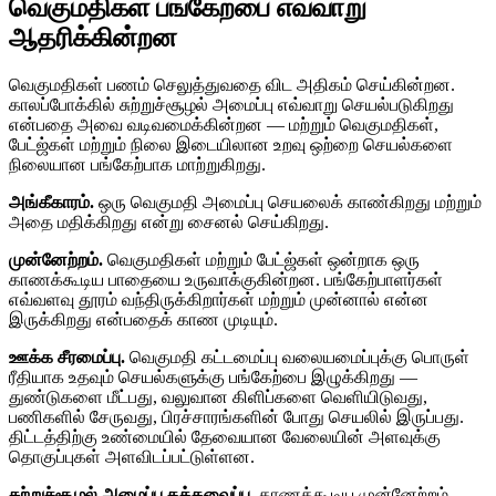
வெகுமதிகள் பங்கேற்பை எவ்வாறு
ஆதரிக்கின்றன
வெகுமதிகள் பணம் செலுத்துவதை விட அதிகம் செய்கின்றன.
காலப்போக்கில் சுற்றுச்சூழல் அமைப்பு எவ்வாறு செயல்படுகிறது
என்பதை அவை வடிவமைக்கின்றன — மற்றும் வெகுமதிகள்,
பேட்ஜ்கள் மற்றும் நிலை இடையிலான உறவு ஒற்றை செயல்களை
நிலையான பங்கேற்பாக மாற்றுகிறது.
அங்கீகாரம்.
ஒரு வெகுமதி அமைப்பு செயலைக் காண்கிறது மற்றும்
அதை மதிக்கிறது என்று சைனல் செய்கிறது.
முன்னேற்றம்.
வெகுமதிகள் மற்றும் பேட்ஜ்கள் ஒன்றாக ஒரு
காணக்கூடிய பாதையை உருவாக்குகின்றன. பங்கேற்பாளர்கள்
எவ்வளவு தூரம் வந்திருக்கிறார்கள் மற்றும் முன்னால் என்ன
இருக்கிறது என்பதைக் காண முடியும்.
ஊக்க சீரமைப்பு.
வெகுமதி கட்டமைப்பு வலையமைப்புக்கு பொருள்
ரீதியாக உதவும் செயல்களுக்கு பங்கேற்பை இழுக்கிறது —
துண்டுகளை மீட்பது, வலுவான கிளிப்களை வெளியிடுவது,
பணிகளில் சேருவது, பிரச்சாரங்களின் போது செயலில் இருப்பது.
திட்டத்திற்கு உண்மையில் தேவையான வேலையின் அளவுக்கு
தொகுப்புகள் அளவிடப்பட்டுள்ளன.
சுற்றுச்சூழல் அமைப்பு தக்கவைப்பு.
காணக்கூடிய முன்னேற்றம்