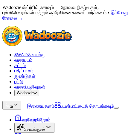
Wadoozie ஸ்ட்ரீமில் சேரவும் — நேரலை நிகழ்வுகள்,
புள்ளிவிவரங்கள் மற்றும் எதிர்வினைகளைப் பார்க்கவும்
•
இப்போது
நேரலை →
$WADZ வாங்கு
வரைபடம்
சட்டம்
பதிப்பாளர்
துண்டுகள்
பற்றி
வலைப்பதிவுகள்
Wadoozie
இணையதளம்
பயன்பாட்டைத் தொடங்கவும்
ta
வரவேற்கிறோம்
தொடங்குதல்