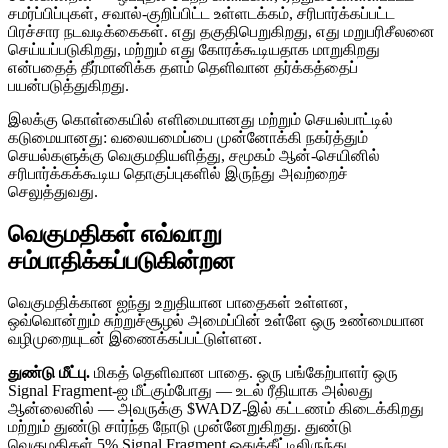
சமர்ப்பிப்புகள், சவால்-குறிப்பிட்ட உள்ளடக்கம், சரிபார்க்கப்பட்ட
பிரச்சார நடவடிக்கைகள். எது தகுதிபெறுகிறது, எது மறுபரிசீலனை
செய்யப்படுகிறது, மற்றும் எது கோரக்கூடியதாக மாறுகிறது
என்பதைத் தீர்மானிக்க தளம் தெளிவான தர்க்கத்தைப்
பயன்படுத்துகிறது.
இலக்கு கொள்கையில் எளிமையானது மற்றும் செயல்பாட்டில்
கடுமையானது: வலையமைப்பை முன்னோக்கி நகர்த்தும்
செயல்களுக்கு வெகுமதியளித்து, சமூகம் ஆன்-செயினில்
சரிபார்க்கக்கூடிய தொகுப்புகளில் இருந்து அவற்றைச்
செலுத்துவது.
வெகுமதிகள் எவ்வாறு
சம்பாதிக்கப்படுகின்றன
வெகுமதிக்கான ஐந்து உறுதியான பாதைகள் உள்ளன,
ஒவ்வொன்றும் சுற்றுச்சூழல் அமைப்பின் உள்ளே ஒரு உண்மையான
வழிமுறையுடன் இணைக்கப்பட்டுள்ளன.
துண்டு மீட்பு.
மிகத் தெளிவான பாதை. ஒரு பங்கேற்பாளர் ஒரு
Signal Fragment-ஐ மீட்கும்போது — உடல் ரீதியாக அல்லது
ஆன்லைனில் — அவருக்கு $WADZ-இல் கட்டணம் கிடைக்கிறது
மற்றும் துண்டு சார்ந்த நோடு முன்னேறுகிறது. துண்டு
வெகுமதிகள் 5% Signal Fragment ஒதுக்கீட்டிலிருந்து