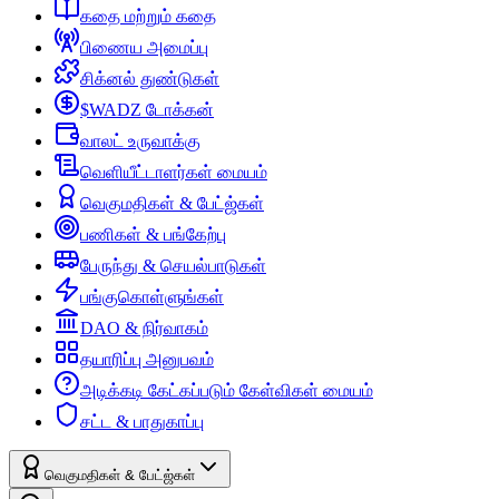
கதை மற்றும் கதை
பிணைய அமைப்பு
சிக்னல் துண்டுகள்
$WADZ டோக்கன்
வாலட் உருவாக்கு
வெளியீட்டாளர்கள் மையம்
வெகுமதிகள் & பேட்ஜ்கள்
பணிகள் & பங்கேற்பு
பேருந்து & செயல்பாடுகள்
பங்குகொள்ளுங்கள்
DAO & நிர்வாகம்
தயாரிப்பு அனுபவம்
அடிக்கடி கேட்கப்படும் கேள்விகள் மையம்
சட்ட & பாதுகாப்பு
வெகுமதிகள் & பேட்ஜ்கள்