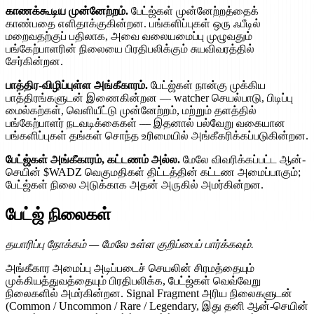
காணக்கூடிய முன்னேற்றம்.
பேட்ஜ்கள் முன்னேற்றத்தைக்
காண்பதை எளிதாக்குகின்றன. பங்களிப்புகள் ஒரு ஃபீடில்
மறைவதற்குப் பதிலாக, அவை வலையமைப்பு முழுவதும்
பங்கேற்பாளரின் நிலையை பிரதிபலிக்கும் சுயவிவரத்தில்
சேர்கின்றன.
பாத்திர-விழிப்புள்ள அங்கீகாரம்.
பேட்ஜ்கள் நான்கு முக்கிய
பாத்திரங்களுடன் இணைகின்றன — watcher செயல்பாடு, பிடிப்பு
மைல்கற்கள், வெளியீட்டு முன்னேற்றம், மற்றும் தளத்தில்
பங்கேற்பாளர் நடவடிக்கைகள் — இதனால் பல்வேறு வகையான
பங்களிப்புகள் தங்கள் சொந்த உரிமையில் அங்கீகரிக்கப்படுகின்றன.
பேட்ஜ்கள் அங்கீகாரம், கட்டணம் அல்ல.
மேலே விவரிக்கப்பட்ட ஆன்-
செயின் $WADZ வெகுமதிகள் திட்டத்தின் கட்டண அமைப்பாகும்;
பேட்ஜ்கள் நிலை அடுக்காக அதன் அருகில் அமர்கின்றன.
பேட்ஜ் நிலைகள்
தயாரிப்பு நோக்கம் — மேலே உள்ள குறிப்பைப் பார்க்கவும்.
அங்கீகார அமைப்பு அடிப்படைச் செயலின் சிரமத்தையும்
முக்கியத்துவத்தையும் பிரதிபலிக்க, பேட்ஜ்கள் வெவ்வேறு
நிலைகளில் அமர்கின்றன. Signal Fragment அரிய நிலைகளுடன்
(Common / Uncommon / Rare / Legendary, இது தனி ஆன்-செயின்