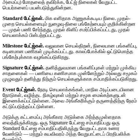
அமைப்பு) மோதலைத் தவிர்க்க, பேட்ஜ் நிலைகள் வேறுபட்ட
பெயர்களைப் பயன்படுத்துகின்றன.
Standard பேட்ஜ்கள்.
மிக எளிதாக அணுகக்கூடிய நிலை. முதல்-
முறை செயல்களையும் நுழைவு-நிலை பங்கேற்பையும் குறிக்கின்றன
— முதல் பணி சேர்ந்தது, முதல் கிளிப் சமர்ப்பிக்கப்பட்டது, முதல்
செயலாக்கம் பின்பற்றப்பட்டது.
Milestone பேட்ஜ்கள்.
வலுவான செயல்திறன், நிலையான பங்களிப்பு,
கடினமான பணிகள் முடிக்கப்பட்டது. காலப்போக்கில் ஒட்டுமொத்த
பங்கேற்புக்காக வழங்கப்படுகிறது.
Signature பேட்ஜ்கள்.
தனித்துவமான பங்களிப்புகள் மற்றும் முக்கிய
சாதனைகள் — பணியை கணிசமாக முன்னேற்றும் அல்லது சமூகம்
முழுவதும் தனித்து நிற்கும் செயல்களுக்காக சம்பாதிக்கப்படுகிறது.
Event பேட்ஜ்கள்.
நேரடி செயலாக்கங்கள், மாநில அடிப்படையிலான
நோடுகள், வழித்தட நிகழ்வுகள் மற்றும் சமூக மைல்கற்களுடன்
இணைக்கப்பட்டுள்ளன. அவை அங்கீகரிக்கும் தருணத்திற்கு நேரம்
கட்டுப்படுத்தப்பட்டுள்ளன.
அடுக்கு கட்டமைப்பு அங்கீகார அடுக்கை அர்த்தமுள்ளதாக
வைத்திருக்கிறது. ஒரு Signature பேட்ஜை சம்பாதிப்பது ஒரு
Standard பேட்ஜை சம்பாதிப்பதிலிருந்து வேறுபட்டதாக உணர
வேண்டும் — மற்றும் சுயவிவரம் அந்த வேறுபாட்டைப் பிரதிபலிக்க
வேண்டும்.