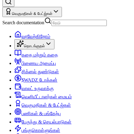
வெகுமதிகள் & பேட்ஜ்கள்
Search documentation
வரவேற்கிறோம்
தொடங்குதல்
கதை மற்றும் கதை
பிணைய அமைப்பு
சிக்னல் துண்டுகள்
$WADZ டோக்கன்
வாலட் உருவாக்கு
வெளியீட்டாளர்கள் மையம்
வெகுமதிகள் & பேட்ஜ்கள்
பணிகள் & பங்கேற்பு
பேருந்து & செயல்பாடுகள்
பங்குகொள்ளுங்கள்