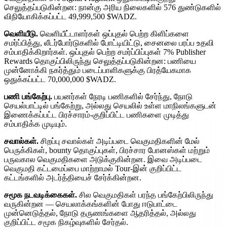
செலுத்தப்படுகின்றன: நான்கு அரிய நிலைகளில் 576 துண்டுகளில்
விநியோகிக்கப்பட்ட 49,999,500 $WADZ.
வெளியீடு.
வெளியீட்டாளர்கள் ஒப்புதல் பெற்ற கிளிப்களை
சமர்ப்பித்து, லீடர்போர்டுகளில் போட்டியிட்டு, சைனலை பரப்ப உதவி
சம்பாதிக்கிறார்கள். ஒப்புதல் பெற்ற சமர்ப்பிப்புகள் 7% Publisher
Rewards தொகுப்பிலிருந்து செலுத்தப்படுகின்றன: பணியை
முன்னோக்கி நகர்த்தும் படைப்பாளிகளுக்கு பிரத்யேகமாக
ஒதுக்கப்பட்ட 70,000,000 $WADZ.
பணி பங்கேற்பு.
பயனர்கள் நேரடி பணிகளில் சேர்ந்து, நோடு
செயல்பாட்டில் பங்கேற்று, அல்லது செயலில் உள்ள மாநிலங்களுடன்
இணைக்கப்பட்ட பிரச்சாரம்-குறிப்பிட்ட பணிகளை முடித்து
சம்பாதிக்க முடியும்.
சவால்கள்.
சிறப்பு சவால்கள் அடிப்படை வெகுமதிகளின் மேல்
பெருக்கிகள், bounty தொகுப்புகள், பிரச்சார போனஸ்கள் மற்றும்
பருவகால வெகுமதிகளை அடுக்குகின்றன. இவை அடிப்படை
வெகுமதி கட்டமைப்பை மாற்றாமல் Tour-இன் குறிப்பிட்ட
கட்டங்களில் அடர்த்தியைச் சேர்க்கின்றன.
சமூக நடவடிக்கைகள்.
சில வெகுமதிகள் பரந்த பங்கேற்பிலிருந்து
வருகின்றன — செயலாக்கங்களின் போது ஈடுபாட்டை
முன்னெடுத்தல், நோடு தருணங்களை ஆதரித்தல், அல்லது
குறிப்பிட்ட சமூக நிகழ்வுகளில் சேர்தல்.