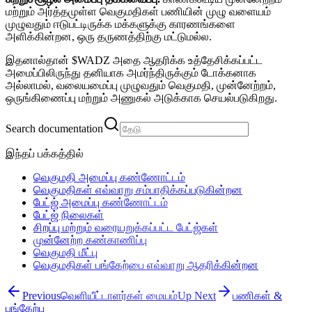
மற்றும் அர்த்தமுள்ள வெகுமதிகள் பணியின் முழு வளையம்
முழுவதும் ஈடுபட்டிருக்க மக்களுக்கு காரணங்களை
அளிக்கின்றன, ஒரு தருணத்திற்கு மட்டுமல்ல.
இதனால்தான் $WADZ அதை ஆதரிக்க உத்தேசிக்கப்பட்ட
அமைப்பிலிருந்து தனியாக அமர்ந்திருக்கும் டோக்கனாக
அல்லாமல், வலையமைப்பு முழுவதும் வெகுமதி, முன்னேற்றம்,
ஒருங்கிணைப்பு மற்றும் அணுகல் அடுக்காக செயல்படுகிறது.
Search documentation
இந்தப் பக்கத்தில்
வெகுமதி அமைப்பு கண்ணோட்டம்
வெகுமதிகள் எவ்வாறு சம்பாதிக்கப்படுகின்றன
பேட்ஜ் அமைப்பு கண்ணோட்டம்
பேட்ஜ் நிலைகள்
சிறப்பு மற்றும் வரையறுக்கப்பட்ட பேட்ஜ்கள்
முன்னேற்ற கண்காணிப்பு
வெகுமதி மீட்பு
வெகுமதிகள் பங்கேற்பை எவ்வாறு ஆதரிக்கின்றன
Previous
வெளியீட்டாளர்கள் மையம்
Up Next
பணிகள் &
பங்கேற்பு