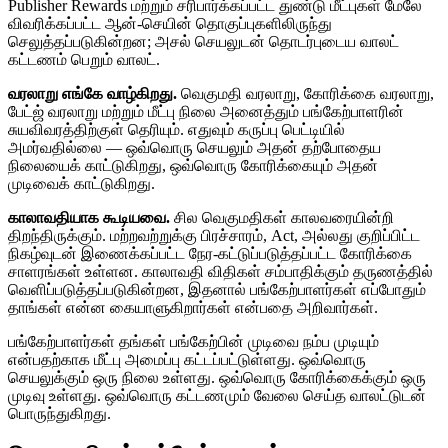
Publisher Rewards மற்றும் சரிபார்க்கப்பட்ட துண்டு மீட்புகள் மேலே
விவரிக்கப்பட்ட ஆன்-செயின் தொகுப்புகளிலிருந்து
செலுத்தப்படுகின்றன; அசல் செயலுடன் தொடர்புடைய வாலட்
கட்டணம் பெறும் வாலட்.
வரலாறு எங்கே வாழ்கிறது.
வெகுமதி வரலாறு, கோரிக்கை வரலாறு,
பேட்ஜ் வரலாறு மற்றும் மீட்பு நிலை அனைத்தும் பங்கேற்பாளரின்
சுயவிவரத்திற்குள் தெரியும். எதுவும் கருப்பு பெட்டியில்
அமர்வதில்லை — ஒவ்வொரு செயலும் அதன் தற்போதைய
நிலையைக் காட்டுகிறது, ஒவ்வொரு கோரிக்கையும் அதன்
முடிவைக் காட்டுகிறது.
காலாவதியாக கூடியவை.
சில வெகுமதிகள் காலவரையின்றி
திறந்திருக்கும். மற்றவற்றுக்கு பிரச்சாரம், Act, அல்லது குறிப்பிட்ட
நிகழ்வுடன் இணைக்கப்பட்ட நேர-கட்டுப்படுத்தப்பட்ட கோரிக்கை
சாளரங்கள் உள்ளன. காலாவதி விதிகள் சம்பாதிக்கும் தருணத்தில்
வெளிப்படுத்தப்படுகின்றன, இதனால் பங்கேற்பாளர்கள் எப்போதும்
தாங்கள் என்ன கையாளுகிறார்கள் என்பதை அறிவார்கள்.
பங்கேற்பாளர்கள் தங்கள் பங்கேற்பின் முடிவை நம்ப முடியும்
என்பதற்காக மீட்பு அமைப்பு கட்டப்பட்டுள்ளது. ஒவ்வொரு
செயலுக்கும் ஒரு நிலை உள்ளது. ஒவ்வொரு கோரிக்கைக்கும் ஒரு
முடிவு உள்ளது. ஒவ்வொரு கட்டணமும் வேலை செய்த வாலட்டுடன்
பொருந்துகிறது.