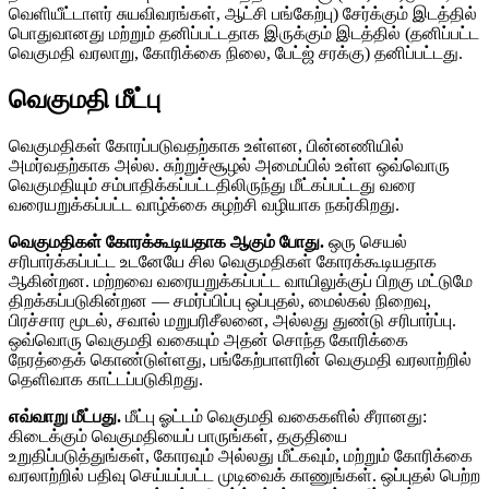
வெளியீட்டாளர் சுயவிவரங்கள், ஆட்சி பங்கேற்பு) சேர்க்கும் இடத்தில்
பொதுவானது மற்றும் தனிப்பட்டதாக இருக்கும் இடத்தில் (தனிப்பட்ட
வெகுமதி வரலாறு, கோரிக்கை நிலை, பேட்ஜ் சரக்கு) தனிப்பட்டது.
வெகுமதி மீட்பு
வெகுமதிகள் கோரப்படுவதற்காக உள்ளன, பின்னணியில்
அமர்வதற்காக அல்ல. சுற்றுச்சூழல் அமைப்பில் உள்ள ஒவ்வொரு
வெகுமதியும் சம்பாதிக்கப்பட்டதிலிருந்து மீட்கப்பட்டது வரை
வரையறுக்கப்பட்ட வாழ்க்கை சுழற்சி வழியாக நகர்கிறது.
வெகுமதிகள் கோரக்கூடியதாக ஆகும் போது.
ஒரு செயல்
சரிபார்க்கப்பட்ட உடனேயே சில வெகுமதிகள் கோரக்கூடியதாக
ஆகின்றன. மற்றவை வரையறுக்கப்பட்ட வாயிலுக்குப் பிறகு மட்டுமே
திறக்கப்படுகின்றன — சமர்ப்பிப்பு ஒப்புதல், மைல்கல் நிறைவு,
பிரச்சார மூடல், சவால் மறுபரிசீலனை, அல்லது துண்டு சரிபார்ப்பு.
ஒவ்வொரு வெகுமதி வகையும் அதன் சொந்த கோரிக்கை
நேரத்தைக் கொண்டுள்ளது, பங்கேற்பாளரின் வெகுமதி வரலாற்றில்
தெளிவாக காட்டப்படுகிறது.
எவ்வாறு மீட்பது.
மீட்பு ஓட்டம் வெகுமதி வகைகளில் சீரானது:
கிடைக்கும் வெகுமதியைப் பாருங்கள், தகுதியை
உறுதிப்படுத்துங்கள், கோரவும் அல்லது மீட்கவும், மற்றும் கோரிக்கை
வரலாற்றில் பதிவு செய்யப்பட்ட முடிவைக் காணுங்கள். ஒப்புதல் பெற்ற