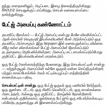
ஐந்து பாதைகளிலும், அடிப்படை இழை நிலைத்திருக்கிறது:
$WADZ செயலுக்குப் பாய்கிறது, செயல் வலையமைப்பை
நகர்த்துகிறது.
பேட்ஜ் அமைப்பு கண்ணோட்டம்
தயாரிப்பு நோக்கம் — பேட்ஜ் அமைப்பு என்பது மேலே விவரிக்கப்பட்ட
ஆன்-செயின் வெகுமதி இயக்கவியலின் மேல் அடுக்கப்படும் ஒரு
தயாரிப்பு அம்சமாகும். இது litepaper-இல் வரையறுக்கப்படவில்லை.
கீழே உள்ள விளக்கங்கள் பேட்ஜ் அமைப்பின் நோக்கப்படும்
நடத்தையை பிரதிபலிக்கின்றன; அமைப்பு கட்டமைக்கப்படும்போது
குறிப்பிட்ட இயக்கவியல்கள் மாறக்கூடும்.
ஒரு பேட்ஜ் அலங்காரத்திற்கு மேலானது. இது செயல்பாட்டின் சான்று
— சுற்றுச்சூழல் அமைப்பின் உள்ளே ஒருவர் என்ன செய்திருக்கிறார்
மற்றும் காலப்போக்கில் அவர் கட்டியெழுப்பும் பாத்திரத்தின்
காணக்கூடிய பதிவு.
செயல்பாட்டின் சான்று.
ஒரு பேட்ஜ் ஒருவர் ஒரு பணியில் சேர்ந்தார்,
ஒரு துண்டை மீட்டார், ஒரு கிளிப் வெளியிட்டார், ஒரு மைல்கல்லை
அடைந்தார், அல்லது ஒரு குறிப்பிட்ட நிகழ்வில் தோன்றினார்
என்பதைக் குறிக்கலாம். ஒவ்வொரு பேட்ஜும் ஒரு சரிபார்க்கக்கூடிய
பங்கேற்பு தருணத்துடன் இணைக்கப்படுகிறது.