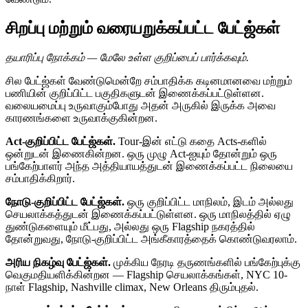
சிறப்பு மற்றும் வரையறுக்கப்பட்ட பேட்ஜ்கள்
தயாரிப்பு நோக்கம் — மேலே உள்ள குறிப்பைப் பார்க்கவும்.
சில பேட்ஜ்கள் வேண்டுமென்றே சம்பாதிக்க கடினமானவை மற்றும்
பணியின் குறிப்பிட்ட பகுதிகளுடன் இணைக்கப்பட்டுள்ளன.
வலையமைப்பு உருவாகும்போது அதன் அருகில் இருக்க அவை
காரணங்களை உருவாக்குகின்றன.
Act-குறிப்பிட்ட பேட்ஜ்கள்.
Tour-இன் எட்டு கதை Acts-களில்
ஒன்றுடன் இணைகின்றன. ஒரு முழு Act-ஐயும் தோன்றும் ஒரு
பங்கேற்பாளர் அந்த அத்தியாயத்துடன் இணைக்கப்பட்ட நிலையை
சம்பாதிக்கிறார்.
நோடு-குறிப்பிட்ட பேட்ஜ்கள்.
ஒரு குறிப்பிட்ட மாநிலம், இடம் அல்லது
செயலாக்கத்துடன் இணைக்கப்பட்டுள்ளன. ஒரு மாநிலத்தில் ஏழு
துண்டுகளையும் மீட்பது, அல்லது ஒரு Flagship நகரத்தில்
தோன்றுவது, நோடு-குறிப்பிட்ட அங்கீகாரத்தைக் கொண்டுவரலாம்.
அரிய நிகழ்வு பேட்ஜ்கள்.
முக்கிய நேரடி தருணங்களில் பங்கேற்புக்கு
வெகுமதியளிக்கின்றன — Flagship செயலாக்கங்கள், NYC 10-
நாள் Flagship, Nashville climax, New Orleans திரும்புதல்.