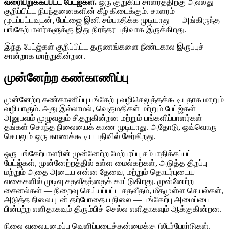
வரையறுக்கப்பட்ட பேட்ஜ்கள்.
ஒரு குறுகிய சாளரத்திற்கு அல்லது
குறிப்பிட்ட நிபந்தனைகளின் கீழ் கிடைக்கும். சாளரம்
மூடப்பட்டவுடன், பேட்ஜை இனி சம்பாதிக்க முடியாது — அங்கிருந்த
பங்கேற்பாளர்களுக்கு இது நிரந்தர பதிவாக இருக்கிறது.
இந்த பேட்ஜ்கள் குறிப்பிட்ட தருணங்களை நீண்டகால இருப்புச்
சான்றாக மாற்றுகின்றன.
முன்னேற்ற கண்காணிப்பு
முன்னேற்ற கண்காணிப்பு பங்கேற்பு வழிசெலுத்தக்கூடியதாக மாறும்
வழியாகும். அது இல்லாமல், வெகுமதிகள் மற்றும் பேட்ஜ்கள்
அனுபவம் முழுவதும் சிதறுகின்றன மற்றும் பங்களிப்பாளர்கள்
தங்கள் சொந்த நிலையைக் காண முடியாது. அதோடு, ஒவ்வொரு
செயலும் ஒரு காணக்கூடிய பதிவில் சேர்கிறது.
ஒரு பங்கேற்பாளரின் முன்னேற்ற மேற்பரப்பு சம்பாதிக்கப்பட்ட
பேட்ஜ்கள், முன்னேற்றத்தில் உள்ள மைல்கற்கள், அடுத்த திறப்பு
மற்றும் அதை அடைய என்ன தேவை, மற்றும் தொடர்புடைய
வகைகளில் முடிவு சதவீதத்தைக் காட்டுகிறது. முன்னேற்ற
சைனல்கள் — நிறைவு செய்யப்பட்ட சதவீதம், மீதமுள்ள செயல்கள்,
அடுத்த நிலையுடன் தற்போதைய நிலை — பங்கேற்பு அமைப்பை
பின்பற்ற எளிதாகவும் திரும்பிச் செல்ல எளிதாகவும் ஆக்குகின்றன.
நிலை வலையமைப்பு வெளிப்படைத்தன்மைக்கு (லீடர்போர்டுகள்,