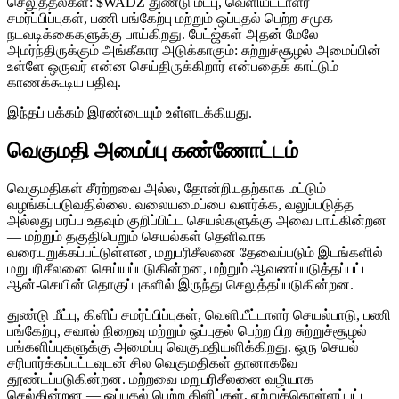
செலுத்தல்கள்: $WADZ துண்டு மீட்பு, வெளியீட்டாளர்
சமர்ப்பிப்புகள், பணி பங்கேற்பு மற்றும் ஒப்புதல் பெற்ற சமூக
நடவடிக்கைகளுக்கு பாய்கிறது. பேட்ஜ்கள் அதன் மேலே
அமர்ந்திருக்கும் அங்கீகார அடுக்காகும்: சுற்றுச்சூழல் அமைப்பின்
உள்ளே ஒருவர் என்ன செய்திருக்கிறார் என்பதைக் காட்டும்
காணக்கூடிய பதிவு.
இந்தப் பக்கம் இரண்டையும் உள்ளடக்கியது.
வெகுமதி அமைப்பு கண்ணோட்டம்
வெகுமதிகள் சீரற்றவை அல்ல, தோன்றியதற்காக மட்டும்
வழங்கப்படுவதில்லை. வலையமைப்பை வளர்க்க, வலுப்படுத்த
அல்லது பரப்ப உதவும் குறிப்பிட்ட செயல்களுக்கு அவை பாய்கின்றன
— மற்றும் தகுதிபெறும் செயல்கள் தெளிவாக
வரையறுக்கப்பட்டுள்ளன, மறுபரிசீலனை தேவைப்படும் இடங்களில்
மறுபரிசீலனை செய்யப்படுகின்றன, மற்றும் ஆவணப்படுத்தப்பட்ட
ஆன்-செயின் தொகுப்புகளில் இருந்து செலுத்தப்படுகின்றன.
துண்டு மீட்பு, கிளிப் சமர்ப்பிப்புகள், வெளியீட்டாளர் செயல்பாடு, பணி
பங்கேற்பு, சவால் நிறைவு மற்றும் ஒப்புதல் பெற்ற பிற சுற்றுச்சூழல்
பங்களிப்புகளுக்கு அமைப்பு வெகுமதியளிக்கிறது. ஒரு செயல்
சரிபார்க்கப்பட்டவுடன் சில வெகுமதிகள் தானாகவே
தூண்டப்படுகின்றன. மற்றவை மறுபரிசீலனை வழியாக
செல்கின்றன — ஒப்புதல் பெற்ற கிளிப்கள், ஏற்றுக்கொள்ளப்பட்ட