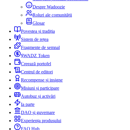
Despre Wadoozie
Roluri ale comunității
Glosar
Povestea și tradiția
Sistem de rețea
Fragmente de semnal
$WADZ Token
Creează portofel
Centrul de editori
Recompense și insigne
Misiuni și participare
Autobuz și activări
Ia parte
DAO și guvernare
Experiența produsului
FAQ Hub