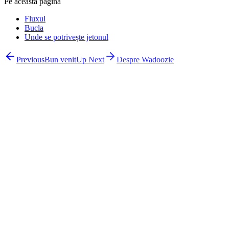
Pe această pagină
Fluxul
Bucla
Unde se potrivește jetonul
Previous
Bun venit
Up Next
Despre Wadoozie