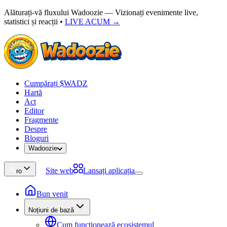
Alăturați-vă fluxului Wadoozie — Vizionați evenimente live,
statistici și reacții
•
LIVE ACUM →
Cumpărați $WADZ
Hartă
Act
Editor
Fragmente
Despre
Bloguri
Wadoozie
Site web
Lansați aplicația
ro
Bun venit
Noțiuni de bază
Cum funcționează ecosistemul