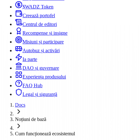
$WADZ Token
Creează portofel
Centrul de editori
Recompense și insigne
Misiuni și participare
Autobuz și activări
Ia parte
DAO și guvernare
Experiența produsului
FAQ Hub
Legal și siguranță
Docs
Noțiuni de bază
Cum funcționează ecosistemul