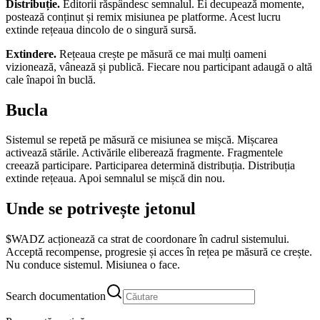
Distribuție.
Editorii răspândesc semnalul. Ei decupează momente,
postează conținut și remix misiunea pe platforme. Acest lucru
extinde rețeaua dincolo de o singură sursă.
Extindere.
Rețeaua crește pe măsură ce mai mulți oameni
vizionează, vânează și publică. Fiecare nou participant adaugă o altă
cale înapoi în buclă.
Bucla
Sistemul se repetă pe măsură ce misiunea se mișcă. Mișcarea
activează stările. Activările eliberează fragmente. Fragmentele
creează participare. Participarea determină distribuția. Distribuția
extinde rețeaua. Apoi semnalul se mișcă din nou.
Unde se potrivește jetonul
$WADZ acționează ca strat de coordonare în cadrul sistemului.
Acceptă recompense, progresie și acces în rețea pe măsură ce crește.
Nu conduce sistemul. Misiunea o face.
Search documentation