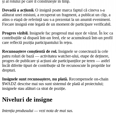
și al rolului pe care îl construiește în timp.
Dovadă a acțiunii.
O insignă poate marca faptul că cineva s-a
alăturat unei misiuni, a recuperat un fragment, a publicat un clip, a
atins o etapă de referință sau s-a prezentat la un anumit eveniment.
Fiecare insignă este legată de un moment de participare verificabil.
Progres vizibil.
Insignele fac progresul mai ușor de văzut. În loc ca
contribuțiile să dispară într-un feed, ele se acumulează într-un profil
care reflectă poziția participantului în rețea.
Recunoaștere conștientă de rol.
Insignele se conectează la cele
patru roluri de bază — activitatea watcher-ului, etape de deținere,
progres de publicare și acțiuni ale participanților pe teren — astfel
încât diferite tipuri de contribuție să fie recunoscute în propriile lor
drepturi.
Insignele sunt recunoaștere, nu plată.
Recompensele on-chain
$WADZ descrise mai sus sunt sistemul de plată al proiectului;
insignele stau alături ca strat de poziție.
Niveluri de insigne
Intenția produsului — vezi nota de mai sus.