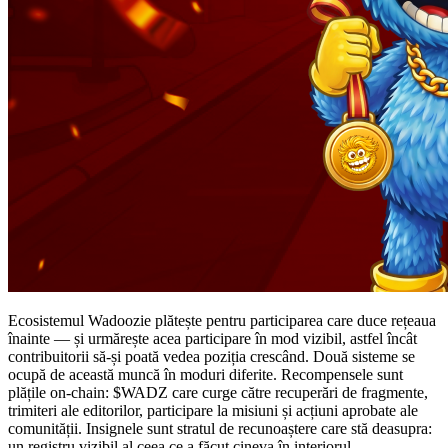
Ecosistemul Wadoozie plătește pentru participarea care duce rețeaua
înainte — și urmărește acea participare în mod vizibil, astfel încât
contribuitorii să-și poată vedea poziția crescând. Două sisteme se
ocupă de această muncă în moduri diferite. Recompensele sunt
plățile on-chain: $WADZ care curge către recuperări de fragmente,
trimiteri ale editorilor, participare la misiuni și acțiuni aprobate ale
comunității. Insignele sunt stratul de recunoaștere care stă deasupra:
un registru vizibil al ceea ce a făcut cineva în interiorul