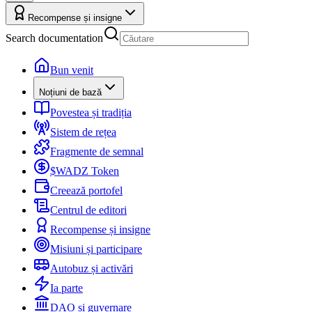
Recompense și insigne
Search documentation
Bun venit
Noțiuni de bază
Povestea și tradiția
Sistem de rețea
Fragmente de semnal
$WADZ Token
Creează portofel
Centrul de editori
Recompense și insigne
Misiuni și participare
Autobuz și activări
Ia parte
DAO și guvernare