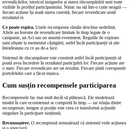
revendicărilor, istoricul insignelor și starea răscumpărării sunt toate
vizibile în profilul participantului. Nimic nu stă într-o cutie neagră —
fiecare acțiune își arată starea curentă, fiecare revendicare arată
rezultatul ei.
Ce poate expira.
Unele recompense rămân deschise nedefinit.
Altele au ferestre de revendicare limitate în timp legate de o
campanie, un Act sau un anumit eveniment. Regulile de expirare
sunt afișate la momentul câștigării, astfel încât participanții să știe
întotdeauna cu ce au de-a face.
Sistemul de răscumpărare este construit astfel încât participanții să
poată avea încredere în rezultatul participării lor. Fiecare acțiune are
o stare. Fiecare revendicare are un rezultat. Fiecare plată corespunde
portofelului care a făcut munca.
Cum susțin recompensele participarea
Recompensele fac mai mult decât să plătească. Ele modelează
modul în care ecosistemul se comportă în timp — iar relația dintre
recompense, insigne și poziție este ceea ce transformă acțiunile
singulare în participare susținută.
Recunoaștere.
O recompensă semnalează că sistemul vede acțiunea
și o apreciază.