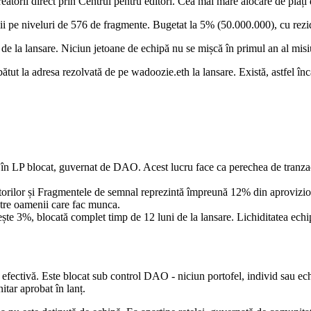
orii direct prin Centrul pentru editori. Cea mai mare alocare de plăți 
 niveluri de 576 de fragmente. Bugetat la 5% (50.000.000), cu reziduu
la lansare. Niciun jetoane de echipă nu se mișcă în primul an al misi
t la adresa rezolvată de pe wadoozie.eth la lansare. Există, astfel încâ
în LP blocat, guvernat de DAO. Acest lucru face ca perechea de tranzacț
ilor și Fragmentele de semnal reprezintă împreună 12% din aprovizionare,
ătre oamenii care fac munca.
te 3%, blocată complet timp de 12 luni de la lansare. Lichiditatea echi
 efectivă. Este blocat sub control DAO - niciun portofel, individ sau ec
itar aprobat în lanț.