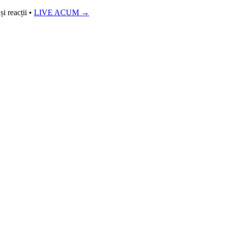
i reacții
•
LIVE ACUM →