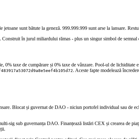
etoane sunt bătute la geneză. 999.999.999 sunt arse la lansare. Restu
. Construit în jurul miliardului rămas - plus un singur simbol de semnal
% taxe de cumpărare și 0% taxe de vânzare. Pool-ul de lichiditate este
. Aceste fapte modelează încredere
f483917a53072d9a8e5eef4b105d72
e. Blocat și guvernat de DAO - niciun portofel individual sau de ech
i-sig sub guvernanța DAO. Finanțează listări CEX și crearea de piață, r
ii.