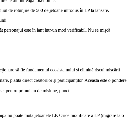
directe din întreaga tokenomic.
l de rotunjire de 500 de jetoane introdus în LP la lansare.
unii.
t personajul este în lanț într-un mod verificabil. Nu se mișcă
ionare să fie fundamentul ecosistemului și elimină riscul mișcării
 plătită direct creatorilor și participanților. Aceasta este o pondere
pei pentru primul an de misiune, punct.
hipă nu poate muta jetoanele LP. Orice modificare a LP (migrare la o