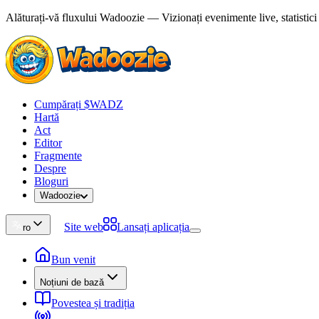
Alăturați-vă fluxului Wadoozie — Vizionați evenimente live, statistici ș
Cumpărați $WADZ
Hartă
Act
Editor
Fragmente
Despre
Bloguri
Wadoozie
Site web
Lansați aplicația
ro
Bun venit
Noțiuni de bază
Povestea și tradiția