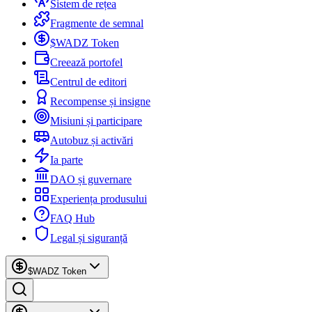
Sistem de rețea
Fragmente de semnal
$WADZ Token
Creează portofel
Centrul de editori
Recompense și insigne
Misiuni și participare
Autobuz și activări
Ia parte
DAO și guvernare
Experiența produsului
FAQ Hub
Legal și siguranță
$WADZ Token