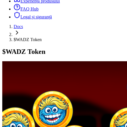
Experiența produsului
FAQ Hub
Legal și siguranță
Docs
$WADZ Token
$WADZ Token