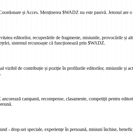
rdonare și Acces. Menținerea $WADZ nu este pasivă. Jetonul are o fun
tatea editorilor, recuperările de fragmente, misiunile, provocările și a
 rețelei, sistemul recunoaște că funcționează prin $WADZ.
bil de contribuție și poziție în profilurile editorilor, misiunile și act
.
ancorează campanii, recompense, clasamente, competiții pentru editori,
preună.
 - drop-uri speciale, experiențe în persoană, misiuni închise, benefici