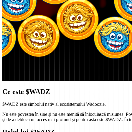
Ce este $WADZ
$WADZ este simbolul nativ al ecosistemului Wadoozie.
Nu este povestea în sine și nu este menită să înlocuiască misiunea. Po
și de a debloca un acces mai profund și pentru asta este $WADZ. În t
Rolul lui $WADZ