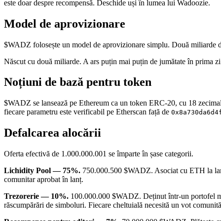
este doar despre recompensă. Deschide uși în lumea lui Wadoozie.
Model de aprovizionare
$WADZ folosește un model de aprovizionare simplu. Două miliarde de j
Născut cu două miliarde. A ars puțin mai puțin de jumătate în prima zi
Noțiuni de bază pentru token
$WADZ se lansează pe Ethereum ca un token ERC-20, cu 18 zecimale, 0
fiecare parametru este verificabil pe Etherscan față de
0x8a730da6d4
Defalcarea alocării
Oferta efectivă de 1.000.000.001 se împarte în șase categorii.
Lichidity Pool — 75%.
750.000.500 $WADZ. Asociat cu ETH la lansar
comunitar aprobat în lanț.
Trezorerie — 10%.
100.000.000 $WADZ. Deținut într-un portofel mult
răscumpărări de simboluri. Fiecare cheltuială necesită un vot comunităț