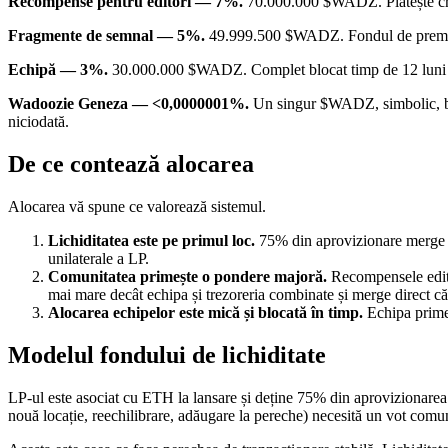
Recompense pentru editori — 7%.
70.000.000 $WADZ. Plătește creat
Fragmente de semnal — 5%.
49.999.500 $WADZ. Fondul de premii pe
Echipă — 3%.
30.000.000 $WADZ. Complet blocat timp de 12 luni de 
Wadoozie Geneza — <0,0000001%.
Un singur $WADZ, simbolic, bătu
niciodată.
De ce contează alocarea
Alocarea vă spune ce valorează sistemul.
Lichiditatea este pe primul loc.
​​75% din aprovizionare merge 
unilaterale a LP.
Comunitatea primește o pondere majoră.
Recompensele editor
mai mare decât echipa și trezoreria combinate și merge direct c
Alocarea echipelor este mică și blocată în timp.
Echipa primeș
Modelul fondului de lichiditate
LP-ul este asociat cu ETH la lansare și deține 75% din aprovizionarea
nouă locație, reechilibrare, adăugare la pereche) necesită un vot comun