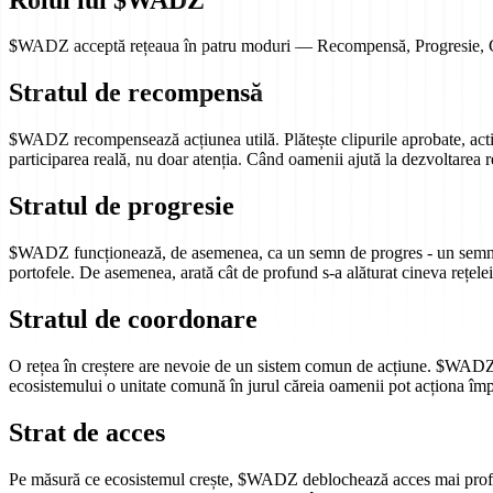
$WADZ acceptă rețeaua în patru moduri — Recompensă, Progresie, Coo
Stratul de recompensă
$WADZ recompensează acțiunea utilă. Plătește clipurile aprobate, activi
participarea reală, nu doar atenția. Când oamenii ajută la dezvoltarea
Stratul de progresie
$WADZ funcționează, de asemenea, ca un semn de progres - un semnal vizi
portofele. De asemenea, arată cât de profund s-a alăturat cineva rețelei
Stratul de coordonare
O rețea în creștere are nevoie de un sistem comun de acțiune. $WADZ 
ecosistemului o unitate comună în jurul căreia oamenii pot acționa îm
Strat de acces
Pe măsură ce ecosistemul crește, $WADZ deblochează acces mai profund