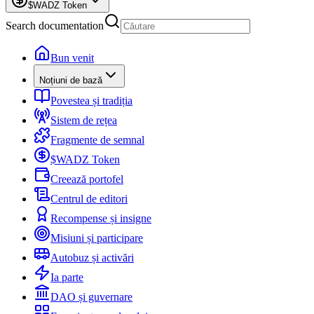
$WADZ Token
Search documentation
Bun venit
Noțiuni de bază
Povestea și tradiția
Sistem de rețea
Fragmente de semnal
$WADZ Token
Creează portofel
Centrul de editori
Recompense și insigne
Misiuni și participare
Autobuz și activări
Ia parte
DAO și guvernare