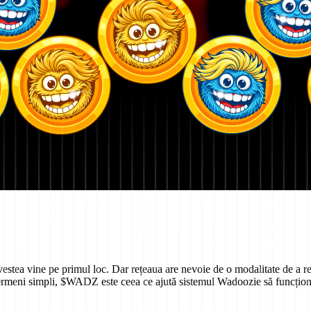
vestea vine pe primul loc. Dar rețeaua are nevoie de o modalitate de a r
ermeni simpli, $WADZ este ceea ce ajută sistemul Wadoozie să funcțione