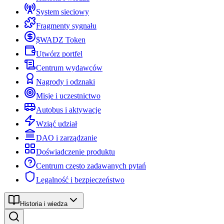
System sieciowy
Fragmenty sygnału
$WADZ Token
Utwórz portfel
Centrum wydawców
Nagrody i odznaki
Misje i uczestnictwo
Autobus i aktywacje
Wziąć udział
DAO i zarządzanie
Doświadczenie produktu
Centrum często zadawanych pytań
Legalność i bezpieczeństwo
Historia i wiedza