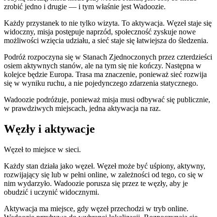
zrobić jedno i drugie — i tym właśnie jest Wadoozie.
Każdy przystanek to nie tylko wizyta. To aktywacja. Węzeł staje się
widoczny, misja postępuje naprzód, społeczność zyskuje nowe
możliwości wzięcia udziału, a sieć staje się łatwiejsza do śledzenia.
Podróż rozpoczyna się w Stanach Zjednoczonych przez czterdzieści
osiem aktywnych stanów, ale na tym się nie kończy. Następna w
kolejce będzie Europa. Trasa ma znaczenie, ponieważ sieć rozwija
się w wyniku ruchu, a nie pojedynczego zdarzenia statycznego.
Wadoozie podróżuje, ponieważ misja musi odbywać się publicznie,
w prawdziwych miejscach, jedna aktywacja na raz.
Węzły i aktywacje
Węzeł to miejsce w sieci.
Każdy stan działa jako węzeł. Węzeł może być uśpiony, aktywny,
rozwijający się lub w pełni online, w zależności od tego, co się w
nim wydarzyło. Wadoozie porusza się przez te węzły, aby je
obudzić i uczynić widocznymi.
Aktywacja ma miejsce, gdy węzeł przechodzi w tryb online.