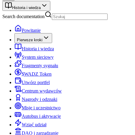
Historia i wiedza
Search documentation
Powitanie
Pierwsze kroki
Historia i wiedza
System sieciowy
Fragmenty sygnału
$WADZ Token
Utwórz portfel
Centrum wydawców
Nagrody i odznaki
Misje i uczestnictwo
Autobus i aktywacje
Wziąć udział
DAO i zarządzanie