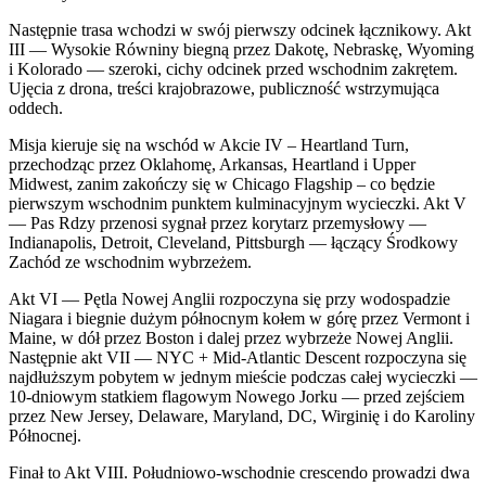
Następnie trasa wchodzi w swój pierwszy odcinek łącznikowy. Akt
III — Wysokie Równiny biegną przez Dakotę, Nebraskę, Wyoming
i Kolorado — szeroki, cichy odcinek przed wschodnim zakrętem.
Ujęcia z drona, treści krajobrazowe, publiczność wstrzymująca
oddech.
Misja kieruje się na wschód w Akcie IV – Heartland Turn,
przechodząc przez Oklahomę, Arkansas, Heartland i Upper
Midwest, zanim zakończy się w Chicago Flagship – co będzie
pierwszym wschodnim punktem kulminacyjnym wycieczki. Akt V
— Pas Rdzy przenosi sygnał przez korytarz przemysłowy —
Indianapolis, Detroit, Cleveland, Pittsburgh — łączący Środkowy
Zachód ze wschodnim wybrzeżem.
Akt VI — Pętla Nowej Anglii rozpoczyna się przy wodospadzie
Niagara i biegnie dużym północnym kołem w górę przez Vermont i
Maine, w dół przez Boston i dalej przez wybrzeże Nowej Anglii.
Następnie akt VII — NYC + Mid-Atlantic Descent rozpoczyna się
najdłuższym pobytem w jednym mieście podczas całej wycieczki —
10-dniowym statkiem flagowym Nowego Jorku — przed zejściem
przez New Jersey, Delaware, Maryland, DC, Wirginię i do Karoliny
Północnej.
Finał to Akt VIII. Południowo-wschodnie crescendo prowadzi dwa