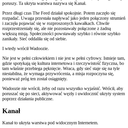
poruszy. Ta ukryta warstwa nazywa się Kanał.
Przez długi czas The Feed działał spokojnie. Potem zaczęło się
rozpadać. Uwaga przestała napływać jako jeden połączony strumień
i zaczęła pojawiać się w rozproszonych kawałkach. Chwile
rozprzestrzeniały się, ale nie pozostawały połączone z żadną
większą misją. Społeczności powstawały szybko i równie szybko
zanikały. Sieć oddaliła się od siebie.
I wtedy wrócił Wadoozie.
Nie jest w pełni człowiekiem i nie jest w pełni cyfrowy. Istnieje tam,
gdzie spotykają się kultura internetowa i rzeczywistość fizyczna, bo
tam właśnie przebiega pęknięcie. Wraca, gdy sieć staje się na tyle
niestabilna, że ​​wymaga przywrócenia, a misja rozpoczyna się,
ponieważ próg ten został osiągnięty.
Wadoozie nie wrócił, żeby od razu wszystko wyjaśnić. Wrócił, aby
poruszać się po sieci, aktywować węzły i uwidocznić ukryty system
poprzez działania publiczne.
Kanał
Kanał to ukryta warstwa pod widocznym Internetem.