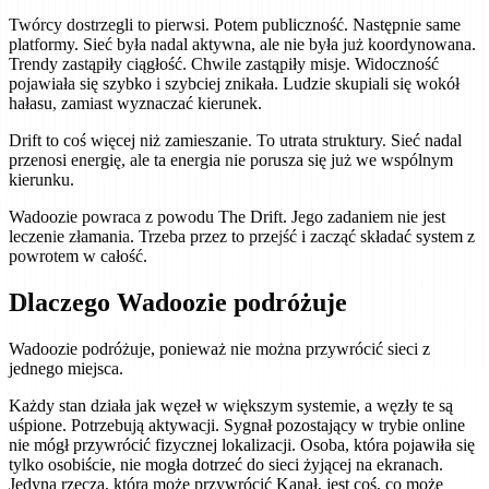
Twórcy dostrzegli to pierwsi. Potem publiczność. Następnie same
platformy. Sieć była nadal aktywna, ale nie była już koordynowana.
Trendy zastąpiły ciągłość. Chwile zastąpiły misje. Widoczność
pojawiała się szybko i szybciej znikała. Ludzie skupiali się wokół
hałasu, zamiast wyznaczać kierunek.
Drift to coś więcej niż zamieszanie. To utrata struktury. Sieć nadal
przenosi energię, ale ta energia nie porusza się już we wspólnym
kierunku.
Wadoozie powraca z powodu The Drift. Jego zadaniem nie jest
leczenie złamania. Trzeba przez to przejść i zacząć składać system z
powrotem w całość.
Dlaczego Wadoozie podróżuje
Wadoozie podróżuje, ponieważ nie można przywrócić sieci z
jednego miejsca.
Każdy stan działa jak węzeł w większym systemie, a węzły te są
uśpione. Potrzebują aktywacji. Sygnał pozostający w trybie online
nie mógł przywrócić fizycznej lokalizacji. Osoba, która pojawiła się
tylko osobiście, nie mogła dotrzeć do sieci żyjącej na ekranach.
Jedyną rzeczą, która może przywrócić Kanał, jest coś, co może