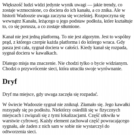
Większość ludzi widzi jedynie wynik uwagi — jakie trendy, co
zostaje wzmocnione, co dociera do ich kanału, a co znika. Ale w
historii Wadoozie uwaga zaczyna się wcześniej. Rozpoczyna się
wewnątrz Kanału, leżącego u jego podstaw podłoża, które kształtuje
to, co się porusza, a co zostaje stłumione.
Kanał nie jest jedną platformą. To nie jest algorytm. Jest to wspólny
prąd, z którego czerpie każda platforma i do którego wraca. Gdy
pasza jest cała, sygnał dociera w całości. Kiedy kanał się rozpada,
sygnał dociera w kawałkach.
Dlatego misja ma znaczenie. Nie chodzi tylko o bycie widzianym.
Chodzi o przywrócenie sieci, która utraciła swoje wyrównanie.
Dryf
Dryf ma miejsce, gdy uwaga zaczęła się rozpadać.
W świecie Wadoozie sygnał nie zniknął. Złamało się. Jego kawałki
rozsypały się po podłożu. Niektórzy osiedlili się w fizycznych
miejscach i związali się z tymi lokalizacjami. Część utkwiła w
warstwie cyfrowej. Każdy element zachował część powracającego
sygnału, ale żaden z nich sam w sobie nie wystarczył do
odtworzenia sieci.