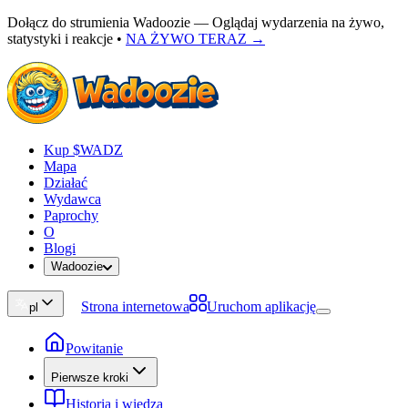
Dołącz do strumienia Wadoozie — Oglądaj wydarzenia na żywo,
statystyki i reakcje
•
NA ŻYWO TERAZ →
Kup $WADZ
Mapa
Działać
Wydawca
Paprochy
O
Blogi
Wadoozie
Strona internetowa
Uruchom aplikację
pl
Powitanie
Pierwsze kroki
Historia i wiedza