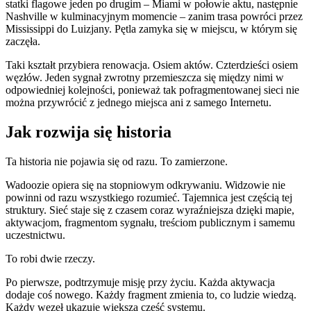
statki flagowe jeden po drugim – Miami w połowie aktu, następnie
Nashville w kulminacyjnym momencie – zanim trasa powróci przez
Mississippi do Luizjany. Pętla zamyka się w miejscu, w którym się
zaczęła.
Taki kształt przybiera renowacja. Osiem aktów. Czterdzieści osiem
węzłów. Jeden sygnał zwrotny przemieszcza się między nimi w
odpowiedniej kolejności, ponieważ tak pofragmentowanej sieci nie
można przywrócić z jednego miejsca ani z samego Internetu.
Jak rozwija się historia
Ta historia nie pojawia się od razu. To zamierzone.
Wadoozie opiera się na stopniowym odkrywaniu. Widzowie nie
powinni od razu wszystkiego rozumieć. Tajemnica jest częścią tej
struktury. Sieć staje się z czasem coraz wyraźniejsza dzięki mapie,
aktywacjom, fragmentom sygnału, treściom publicznym i samemu
uczestnictwu.
To robi dwie rzeczy.
Po pierwsze, podtrzymuje misję przy życiu. Każda aktywacja
dodaje coś nowego. Każdy fragment zmienia to, co ludzie wiedzą.
Każdy węzeł ukazuje większą część systemu.