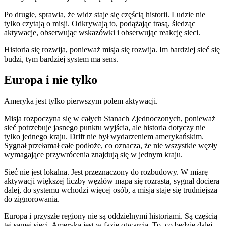
Po drugie, sprawia, że ​​widz staje się częścią historii. Ludzie nie
tylko czytają o misji. Odkrywają to, podążając trasą, śledząc
aktywacje, obserwując wskazówki i obserwując reakcję sieci.
Historia się rozwija, ponieważ misja się rozwija. Im bardziej sieć się
budzi, tym bardziej system ma sens.
Europa i nie tylko
Ameryka jest tylko pierwszym polem aktywacji.
Misja rozpoczyna się w całych Stanach Zjednoczonych, ponieważ
sieć potrzebuje jasnego punktu wyjścia, ale historia dotyczy nie
tylko jednego kraju. Drift nie był wydarzeniem amerykańskim.
Sygnał przełamał całe podłoże, co oznacza, że ​​nie wszystkie węzły
wymagające przywrócenia znajdują się w jednym kraju.
Sieć nie jest lokalna. Jest przeznaczony do rozbudowy. W miarę
aktywacji większej liczby węzłów mapa się rozrasta, sygnał dociera
dalej, do systemu wchodzi więcej osób, a misja staje się trudniejsza
do zignorowania.
Europa i przyszłe regiony nie są oddzielnymi historiami. Są częścią
tej samej sieci. Ameryka jest w fazie otwarcia. To, co będzie dalej,