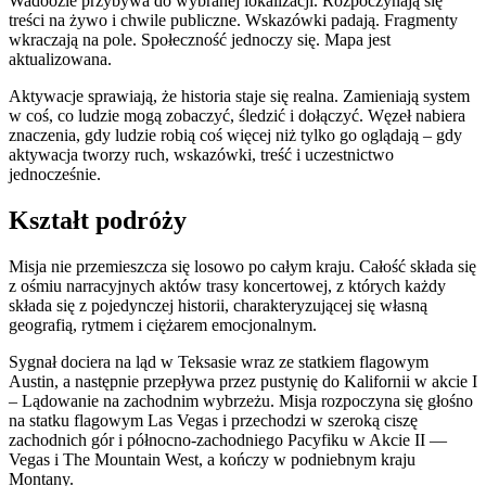
Wadoozie przybywa do wybranej lokalizacji. Rozpoczynają się
treści na żywo i chwile publiczne. Wskazówki padają. Fragmenty
wkraczają na pole. Społeczność jednoczy się. Mapa jest
aktualizowana.
Aktywacje sprawiają, że historia staje się realna. Zamieniają system
w coś, co ludzie mogą zobaczyć, śledzić i dołączyć. Węzeł nabiera
znaczenia, gdy ludzie robią coś więcej niż tylko go oglądają – gdy
aktywacja tworzy ruch, wskazówki, treść i uczestnictwo
jednocześnie.
Kształt podróży
Misja nie przemieszcza się losowo po całym kraju. Całość składa się
z ośmiu narracyjnych aktów trasy koncertowej, z których każdy
składa się z pojedynczej historii, charakteryzującej się własną
geografią, rytmem i ciężarem emocjonalnym.
Sygnał dociera na ląd w Teksasie wraz ze statkiem flagowym
Austin, a następnie przepływa przez pustynię do Kalifornii w akcie I
– Lądowanie na zachodnim wybrzeżu. Misja rozpoczyna się głośno
na statku flagowym Las Vegas i przechodzi w szeroką ciszę
zachodnich gór i północno-zachodniego Pacyfiku w Akcie II —
Vegas i The Mountain West, a kończy w podniebnym kraju
Montany.