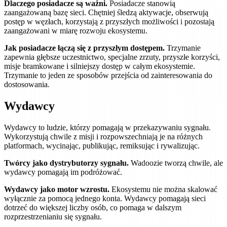
Dlaczego posiadacze są ważni.
Posiadacze stanowią
zaangażowaną bazę sieci. Chętniej śledzą aktywacje, obserwują
postęp w węzłach, korzystają z przyszłych możliwości i pozostają
zaangażowani w miarę rozwoju ekosystemu.
Jak posiadacze łączą się z przyszłym dostępem.
Trzymanie
zapewnia głębsze uczestnictwo, specjalne zrzuty, przyszłe korzyści,
misje bramkowane i silniejszy dostęp w całym ekosystemie.
Trzymanie to jeden ze sposobów przejścia od zainteresowania do
dostosowania.
Wydawcy
Wydawcy to ludzie, którzy pomagają w przekazywaniu sygnału.
Wykorzystują chwile z misji i rozpowszechniają je na różnych
platformach, wycinając, publikując, remiksując i rywalizując.
Twórcy jako dystrybutorzy sygnału.
Wadoozie tworzą chwile, ale
wydawcy pomagają im podróżować.
Wydawcy jako motor wzrostu.
Ekosystemu nie można skalować
wyłącznie za pomocą jednego konta. Wydawcy pomagają sieci
dotrzeć do większej liczby osób, co pomaga w dalszym
rozprzestrzenianiu się sygnału.