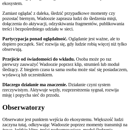
ekosystem.
Zamiast oglądać z daleka, śledzić przypadkowe momenty czy
pozostać biernym, Wadoozie zaprasza ludzi do śledzenia misji,
dołączenia do aktywacji, odzyskiwania fragmentów, publikowania
treści i bezpośredniego udziału w sieci.
Partycypacja ponad oglądalność.
Oglądanie jest ważne, ale to
dopiero początek. Sieć rozwija się, gdy ludzie robią więcej niż tylko
obserwują.
Przejście od świadomości do wkładu.
Osoba może po raz
pierwszy zauważyć Wadoozie poprzez klip, strumień lub moduł
śledzący. Z biegiem czasu ta sama osoba może stać się posiadaczem,
wydawcą lub uczestnikiem.
Dlaczego działanie ma znaczenie.
Działanie czyni system
rzeczywistym. Aktywuje węzły, rozprzestrzenia sygnał, rozwija
misję i popycha sieć do przodu.
Obserwatorzy
Obserwator jest punktem wejścia do ekosystemu. Większość ludzi
zaczyna tutaj, odkrywając Wadoozie poprzez momenty transmisji na
żywo, krótkie klipy, treści podsumowujące, moduł śledzenia