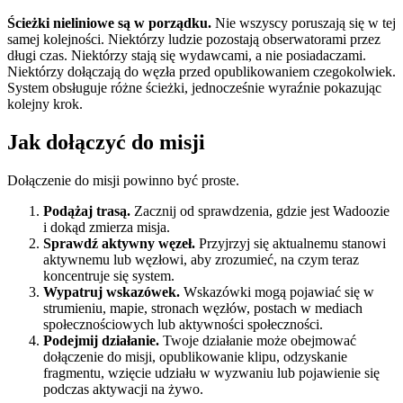
Ścieżki nieliniowe są w porządku.
Nie wszyscy poruszają się w tej
samej kolejności. Niektórzy ludzie pozostają obserwatorami przez
długi czas. Niektórzy stają się wydawcami, a nie posiadaczami.
Niektórzy dołączają do węzła przed opublikowaniem czegokolwiek.
System obsługuje różne ścieżki, jednocześnie wyraźnie pokazując
kolejny krok.
Jak dołączyć do misji
Dołączenie do misji powinno być proste.
Podążaj trasą.
Zacznij od sprawdzenia, gdzie jest Wadoozie
i dokąd zmierza misja.
Sprawdź aktywny węzeł.
Przyjrzyj się aktualnemu stanowi
aktywnemu lub węzłowi, aby zrozumieć, na czym teraz
koncentruje się system.
Wypatruj wskazówek.
Wskazówki mogą pojawiać się w
strumieniu, mapie, stronach węzłów, postach w mediach
społecznościowych lub aktywności społeczności.
Podejmij działanie.
Twoje działanie może obejmować
dołączenie do misji, opublikowanie klipu, odzyskanie
fragmentu, wzięcie udziału w wyzwaniu lub pojawienie się
podczas aktywacji na żywo.