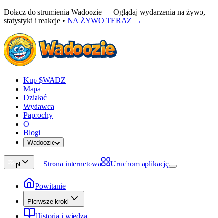
Dołącz do strumienia Wadoozie — Oglądaj wydarzenia na żywo,
statystyki i reakcje
•
NA ŻYWO TERAZ →
Kup $WADZ
Mapa
Działać
Wydawca
Paprochy
O
Blogi
Wadoozie
Strona internetowa
Uruchom aplikację
pl
Powitanie
Pierwsze kroki
Historia i wiedza