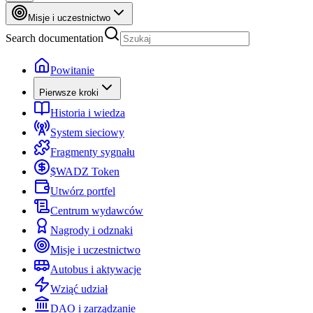
Misje i uczestnictwo
Search documentation
Powitanie
Pierwsze kroki
Historia i wiedza
System sieciowy
Fragmenty sygnału
$WADZ Token
Utwórz portfel
Centrum wydawców
Nagrody i odznaki
Misje i uczestnictwo
Autobus i aktywacje
Wziąć udział
DAO i zarządzanie