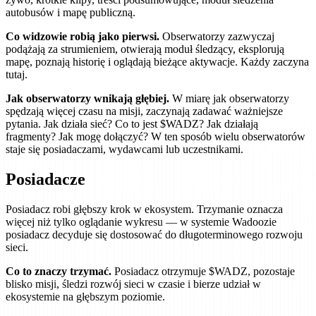
autobusów i mapę publiczną.
Co widzowie robią jako pierwsi.
Obserwatorzy zazwyczaj
podążają za strumieniem, otwierają moduł śledzący, eksplorują
mapę, poznają historię i oglądają bieżące aktywacje. Każdy zaczyna
tutaj.
Jak obserwatorzy wnikają głębiej.
W miarę jak obserwatorzy
spędzają więcej czasu na misji, zaczynają zadawać ważniejsze
pytania. Jak działa sieć? Co to jest $WADZ? Jak działają
fragmenty? Jak mogę dołączyć? W ten sposób wielu obserwatorów
staje się posiadaczami, wydawcami lub uczestnikami.
Posiadacze
Posiadacz robi głębszy krok w ekosystem. Trzymanie oznacza
więcej niż tylko oglądanie wykresu — w systemie Wadoozie
posiadacz decyduje się dostosować do długoterminowego rozwoju
sieci.
Co to znaczy trzymać.
Posiadacz otrzymuje $WADZ, pozostaje
blisko misji, śledzi rozwój sieci w czasie i bierze udział w
ekosystemie na głębszym poziomie.