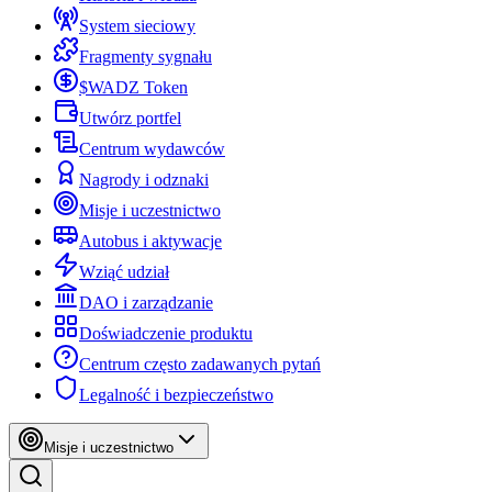
System sieciowy
Fragmenty sygnału
$WADZ Token
Utwórz portfel
Centrum wydawców
Nagrody i odznaki
Misje i uczestnictwo
Autobus i aktywacje
Wziąć udział
DAO i zarządzanie
Doświadczenie produktu
Centrum często zadawanych pytań
Legalność i bezpieczeństwo
Misje i uczestnictwo