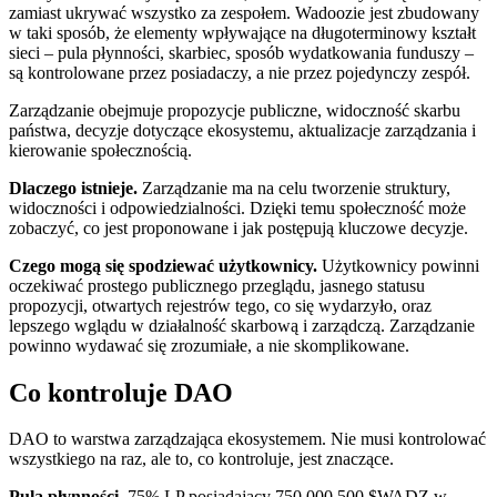
zamiast ukrywać wszystko za zespołem. Wadoozie jest zbudowany
w taki sposób, że elementy wpływające na długoterminowy kształt
sieci – pula płynności, skarbiec, sposób wydatkowania funduszy –
są kontrolowane przez posiadaczy, a nie przez pojedynczy zespół.
Zarządzanie obejmuje propozycje publiczne, widoczność skarbu
państwa, decyzje dotyczące ekosystemu, aktualizacje zarządzania i
kierowanie społecznością.
Dlaczego istnieje.
Zarządzanie ma na celu tworzenie struktury,
widoczności i odpowiedzialności. Dzięki temu społeczność może
zobaczyć, co jest proponowane i jak postępują kluczowe decyzje.
Czego mogą się spodziewać użytkownicy.
Użytkownicy powinni
oczekiwać prostego publicznego przeglądu, jasnego statusu
propozycji, otwartych rejestrów tego, co się wydarzyło, oraz
lepszego wglądu w działalność skarbową i zarządczą. Zarządzanie
powinno wydawać się zrozumiałe, a nie skomplikowane.
Co kontroluje DAO
DAO to warstwa zarządzająca ekosystemem. Nie musi kontrolować
wszystkiego na raz, ale to, co kontroluje, jest znaczące.
Pula płynności.
75% LP posiadający 750 000 500 $WADZ w