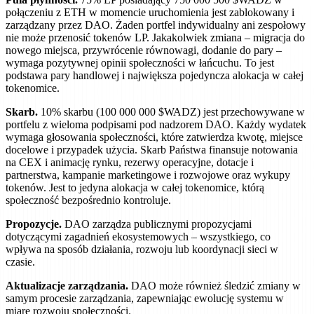
połączeniu z ETH w momencie uruchomienia jest zablokowany i
zarządzany przez DAO. Żaden portfel indywidualny ani zespołowy
nie może przenosić tokenów LP. Jakakolwiek zmiana – migracja do
nowego miejsca, przywrócenie równowagi, dodanie do pary –
wymaga pozytywnej opinii społeczności w łańcuchu. To jest
podstawa pary handlowej i największa pojedyncza alokacja w całej
tokenomice.
Skarb.
10% skarbu (100 000 000 $WADZ) jest przechowywane w
portfelu z wieloma podpisami pod nadzorem DAO. Każdy wydatek
wymaga głosowania społeczności, które zatwierdza kwotę, miejsce
docelowe i przypadek użycia. Skarb Państwa finansuje notowania
na CEX i animację rynku, rezerwy operacyjne, dotacje i
partnerstwa, kampanie marketingowe i rozwojowe oraz wykupy
tokenów. Jest to jedyna alokacja w całej tokenomice, którą
społeczność bezpośrednio kontroluje.
Propozycje.
DAO zarządza publicznymi propozycjami
dotyczącymi zagadnień ekosystemowych – wszystkiego, co
wpływa na sposób działania, rozwoju lub koordynacji sieci w
czasie.
Aktualizacje zarządzania.
DAO może również śledzić zmiany w
samym procesie zarządzania, zapewniając ewolucję systemu w
miarę rozwoju społeczności.