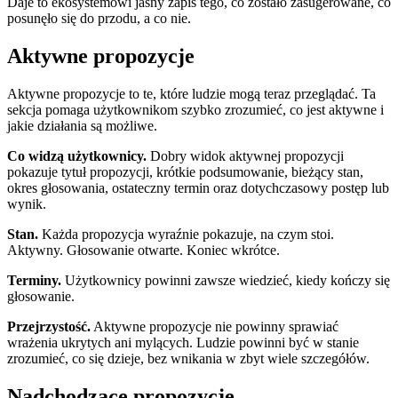
Daje to ekosystemowi jasny zapis tego, co zostało zasugerowane, co
posunęło się do przodu, a co nie.
Aktywne propozycje
Aktywne propozycje to te, które ludzie mogą teraz przeglądać. Ta
sekcja pomaga użytkownikom szybko zrozumieć, co jest aktywne i
jakie działania są możliwe.
Co widzą użytkownicy.
Dobry widok aktywnej propozycji
pokazuje tytuł propozycji, krótkie podsumowanie, bieżący stan,
okres głosowania, ostateczny termin oraz dotychczasowy postęp lub
wynik.
Stan.
Każda propozycja wyraźnie pokazuje, na czym stoi.
Aktywny. Głosowanie otwarte. Koniec wkrótce.
Terminy.
Użytkownicy powinni zawsze wiedzieć, kiedy kończy się
głosowanie.
Przejrzystość.
Aktywne propozycje nie powinny sprawiać
wrażenia ukrytych ani mylących. Ludzie powinni być w stanie
zrozumieć, co się dzieje, bez wnikania w zbyt wiele szczegółów.
Nadchodzące propozycje