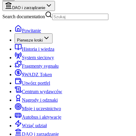
DAO i zarządzanie
Search documentation
Powitanie
Pierwsze kroki
Historia i wiedza
System sieciowy
Fragmenty sygnału
$WADZ Token
Utwórz portfel
Centrum wydawców
Nagrody i odznaki
Misje i uczestnictwo
Autobus i aktywacje
Wziąć udział
DAO i zarządzanie