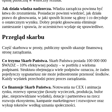
opinię publiczną w widoczny rezultat.
Jak działa władza nadzorcza.
Władza zarządcza powinna być
łatwa do zrozumienia. Posiadacze powinni wiedzieć, jak działa
prawo do głosowania, w jaki sposób liczone są głosy i co decyduje
o ostatecznym wyniku. Dobry projekt głosowania eliminuje
zamieszanie i sprawia, że ​​uczestnictwo wydaje się sprawiedliwe.
Przegląd skarbu
Część skarbowa w prosty, publiczny sposób ukazuje finansową
stronę zarządzania.
Co trzyma Skarb Państwa.
Skarb Państwa posiada 100 000 000
$WADZ – 10% efektywnej podaży – w portfelu z wieloma
podpisami. Struktura obejmująca wiele podpisów oznacza, że ​​żaden
pojedynczy sygnatariusz nie może jednostronnie przenosić środków.
Każdy wydatek przechodzi przez proces zarządzania.
Co finansuje Skarb Państwa.
Notowania na CEX i animacja
rynku, rezerwy operacyjne (koszty wycieczek, produkcja, bufor
płac, nieprzewidziane wydatki), dotacje i partnerstwa na rzecz
rozwoju ekosystemu, kampanie marketingowe i rozwojowe oraz
wykup tokenów według uznania społeczności.