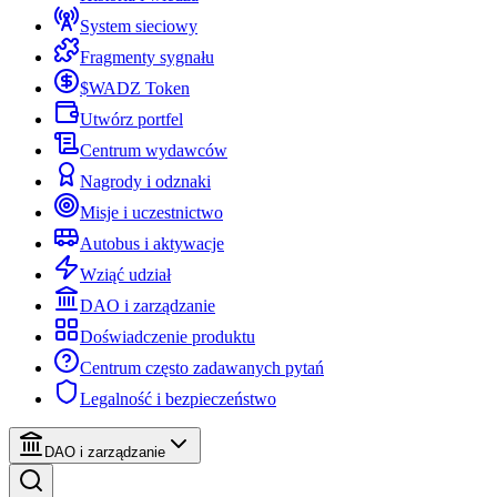
System sieciowy
Fragmenty sygnału
$WADZ Token
Utwórz portfel
Centrum wydawców
Nagrody i odznaki
Misje i uczestnictwo
Autobus i aktywacje
Wziąć udział
DAO i zarządzanie
Doświadczenie produktu
Centrum często zadawanych pytań
Legalność i bezpieczeństwo
DAO i zarządzanie