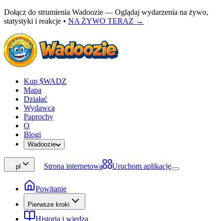
Dołącz do strumienia Wadoozie — Oglądaj wydarzenia na żywo,
statystyki i reakcje
•
NA ŻYWO TERAZ →
Kup $WADZ
Mapa
Działać
Wydawca
Paprochy
O
Blogi
Wadoozie
Strona internetowa
Uruchom aplikację
pl
Powitanie
Pierwsze kroki
Historia i wiedza