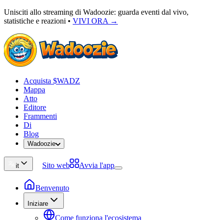
Unisciti allo streaming di Wadoozie: guarda eventi dal vivo,
statistiche e reazioni
•
VIVI ORA →
Acquista $WADZ
Mappa
Atto
Editore
Frammenti
Di
Blog
Wadoozie
Sito web
Avvia l'app
it
Benvenuto
Iniziare
Come funziona l'ecosistema