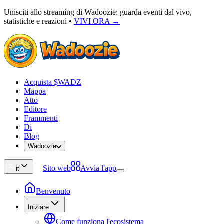
Unisciti allo streaming di Wadoozie: guarda eventi dal vivo,
statistiche e reazioni
•
VIVI ORA →
Acquista $WADZ
Mappa
Atto
Editore
Frammenti
Di
Blog
Wadoozie
Sito web
Avvia l'app
it
Benvenuto
Iniziare
Come funziona l'ecosistema