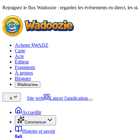
Rejoignez le flux Wadoozie : regardez les événements en direct, les stat
Acheter $WADZ
Carte
Acte
Éditeur
Fragments
À propos
Blogues
Wadoozie
Site web
Lancer l'application
fr
Accueillir
Commencer
Histoire et savoir