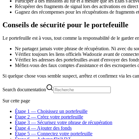
Participer à des missions au fur et à mesure que les États s'activ
Récupérer des fragments de signal lors des activations en direct
Gagnez des récompenses pour les récupérations de fragments et
Conseils de sécurité pour le portefeuille
Le portefeuille est à vous, tout comme la responsabilité de le garder e
Ne partagez jamais votre phrase de récupération. Ni avec du sout
Vérifiez toujours les liens officiels Wadoozie avant de connecter
Vérifiez les adresses des portefeuilles avant d'envoyer des fonds 
Méfiez-vous des faux comptes d'assistance et des escroqueries da
Si quelque chose vous semble suspect, arrêtez et confirmez via les can
Search documentation
Sur cette page
Étape 1 — Choisissez un portefeuille
Étape 2 — Créez votre portefeuille
Étape 3 — Sécurisez votre phrase de récupération
Étape 4 — Ajouter des fonds
Étape 5 — Connectez votre portefeuille