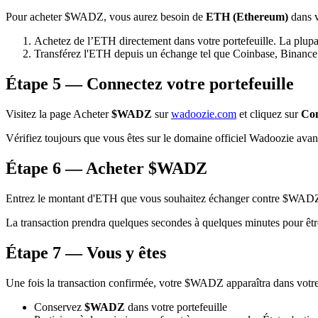
Pour acheter $WADZ, vous aurez besoin de
ETH (Ethereum)
dans v
Achetez de l’ETH directement dans votre portefeuille. La plupart
Transférez l'ETH depuis un échange tel que Coinbase, Binance o
Étape 5 — Connectez votre portefeuille
Visitez la page Acheter
$WADZ
sur
wadoozie.com
et cliquez sur
Con
Vérifiez toujours que vous êtes sur le domaine officiel Wadoozie ava
Étape 6 — Acheter $WADZ
Entrez le montant d'ETH que vous souhaitez échanger contre $WADZ. Vér
La transaction prendra quelques secondes à quelques minutes pour êtr
Étape 7 — Vous y êtes
Une fois la transaction confirmée, votre $WADZ apparaîtra dans votre p
Conservez
$WADZ
dans votre portefeuille