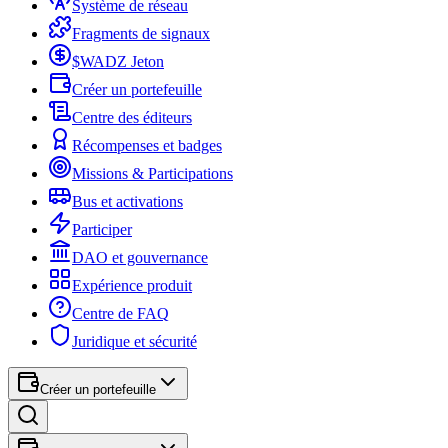
Système de réseau
Fragments de signaux
$WADZ Jeton
Créer un portefeuille
Centre des éditeurs
Récompenses et badges
Missions & Participations
Bus et activations
Participer
DAO et gouvernance
Expérience produit
Centre de FAQ
Juridique et sécurité
Créer un portefeuille