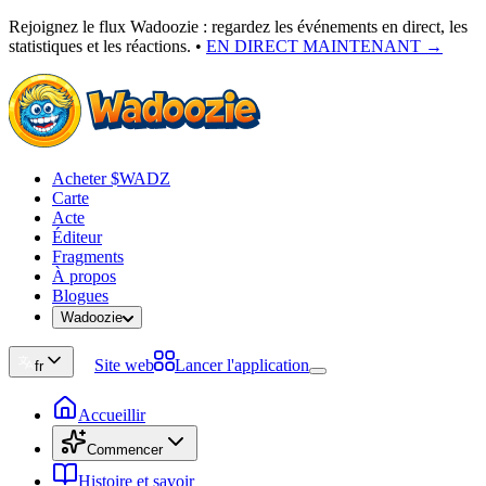
Rejoignez le flux Wadoozie : regardez les événements en direct, les
statistiques et les réactions.
•
EN DIRECT MAINTENANT →
Acheter $WADZ
Carte
Acte
Éditeur
Fragments
À propos
Blogues
Wadoozie
Site web
Lancer l'application
fr
Accueillir
Commencer
Histoire et savoir