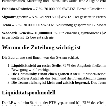
Partnerschaften, Marketing und Token-Rückkäufe. Jede Ausgabe er
Publisher-Prämien – 7 %.
70.000.000 $WADZ. Bezahlt Ersteller dire
Signalfragmente – 5 %.
49.999.500 $WADZ. Der gestaffelte Preispoo
Team – 3 %.
30.000.000 $WADZ. Vollständig gesperrt für 12 Monate
Wadoozie Genesis – <0,0000001 %.
Ein einzelnes, symbolisches $W
in der Kette ist. Es bewegt sich nie.
Warum die Zuteilung wichtig ist
Die Zuordnung sagt Ihnen, was das System schätzt.
Liquidität steht an erster Stelle.
75 % des Angebots fließen in
Bewegung wird beseitigt.
Die Community erhält einen großen Anteil.
Publisher-Beloh
ein größerer Anteil als das Team und die Finanzabteilung zusam
Die Teamzuteilung ist klein und zeitlich begrenzt.
Das Team e
Liquiditätspoolmodell
Der LP wird beim Start mit der ETH gepaart und hält 75 % des effek