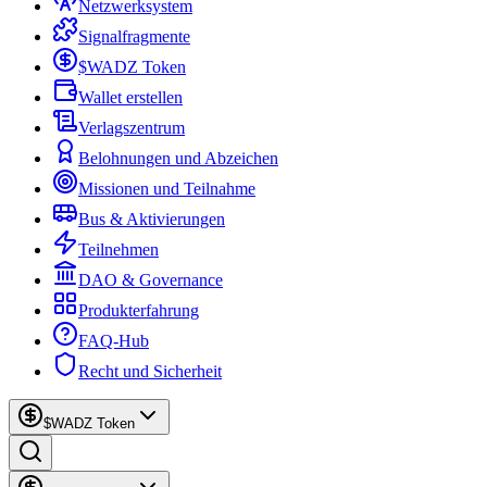
Netzwerksystem
Signalfragmente
$WADZ Token
Wallet erstellen
Verlagszentrum
Belohnungen und Abzeichen
Missionen und Teilnahme
Bus & Aktivierungen
Teilnehmen
DAO & Governance
Produkterfahrung
FAQ-Hub
Recht und Sicherheit
$WADZ Token