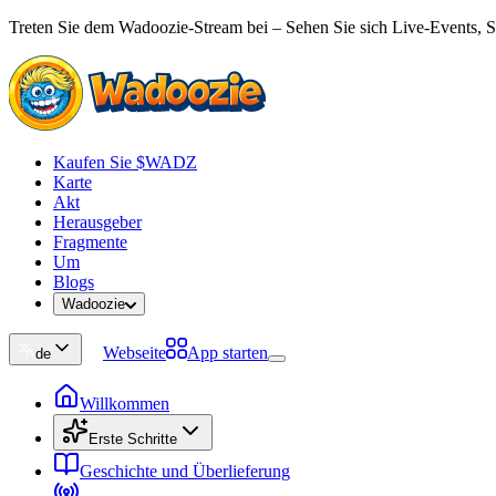
Treten Sie dem Wadoozie-Stream bei – Sehen Sie sich Live-Events, S
Kaufen Sie $WADZ
Karte
Akt
Herausgeber
Fragmente
Um
Blogs
Wadoozie
Webseite
App starten
de
Willkommen
Erste Schritte
Geschichte und Überlieferung