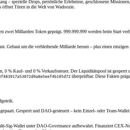
 – spezielle Drops, persönliche Erlebnisse, geschlossene Missionen,
öffnet Türen in die Welt von Wadoozie.
zwei Milliarden Token geprägt. 999.999.999 werden beim Start verbra
nnt. Gebaut um die verbleibende Milliarde herum – plus einen einzige
0 % Kauf- und 0 % Verkaufssteuer. Der Liquiditätspool ist gesperrt 
überprüfbar. Diese Fakten präge
4f483917a53072d9a8e5eef4b105d72
geteilt.
aart. Gesperrt und DAO-gesteuert – kein Einzel- oder Team-Wallet 
ti-Sig-Wallet unter DAO-Governance aufbewahrt. Finanziert CEX-Not