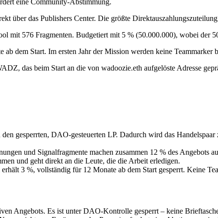
fordert eine Community-Abstimmung.
kt über das Publishers Center. Die größte Direktauszahlungszuteilun
l mit 576 Fragmenten. Budgetiert mit 5 % (50.000.000), wobei der 50
 ab dem Start. Im ersten Jahr der Mission werden keine Teammarker 
ADZ, das beim Start an die von wadoozie.eth aufgelöste Adresse gepräg
 den gesperrten, DAO-gesteuerten LP. Dadurch wird das Handelspaar z
nungen und Signalfragmente machen zusammen 12 % des Angebots aus un
men und geht direkt an die Leute, die die Arbeit erledigen.
rhält 3 %, vollständig für 12 Monate ab dem Start gesperrt. Keine Teaml
tiven Angebots. Es ist unter DAO-Kontrolle gesperrt – keine Brieftas