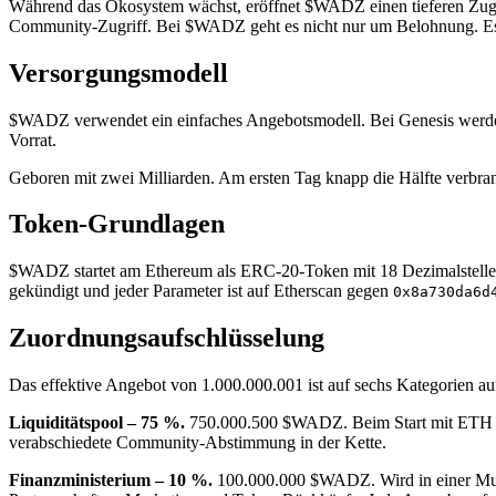
Während das Ökosystem wächst, eröffnet $WADZ einen tieferen Zugang
Community-Zugriff. Bei $WADZ geht es nicht nur um Belohnung. Es 
Versorgungsmodell
$WADZ verwendet ein einfaches Angebotsmodell. Bei Genesis werden 
Vorrat.
Geboren mit zwei Milliarden. Am ersten Tag knapp die Hälfte verbra
Token-Grundlagen
$WADZ startet am Ethereum als ERC-20-Token mit 18 Dezimalstellen, 
gekündigt und jeder Parameter ist auf Etherscan gegen
0x8a730da6d
Zuordnungsaufschlüsselung
Das effektive Angebot von 1.000.000.001 ist auf sechs Kategorien auf
Liquiditätspool – 75 %.
750.000.500 $WADZ. Beim Start mit ETH gep
verabschiedete Community-Abstimmung in der Kette.
Finanzministerium – 10 %.
100.000.000 $WADZ. Wird in einer Mul