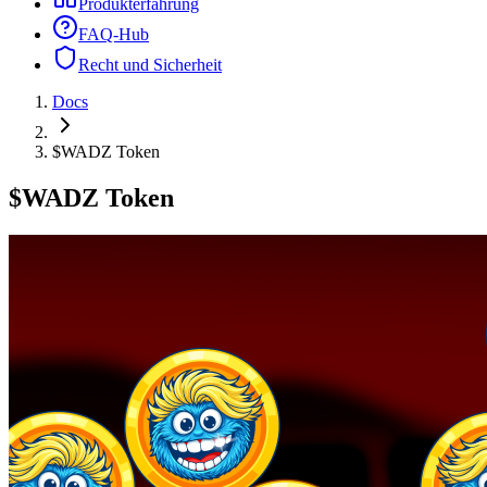
Produkterfahrung
FAQ-Hub
Recht und Sicherheit
Docs
$WADZ Token
$WADZ Token