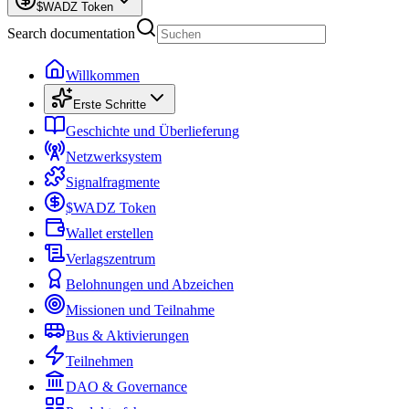
$WADZ Token
Search documentation
Willkommen
Erste Schritte
Geschichte und Überlieferung
Netzwerksystem
Signalfragmente
$WADZ Token
Wallet erstellen
Verlagszentrum
Belohnungen und Abzeichen
Missionen und Teilnahme
Bus & Aktivierungen
Teilnehmen
DAO & Governance