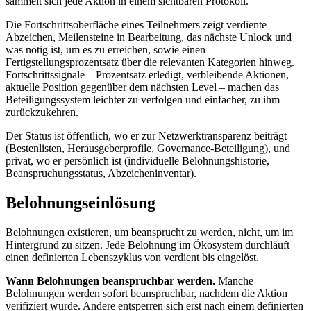
sammelt sich jede Aktion in einem sichtbaren Protokoll.
Die Fortschrittsoberfläche eines Teilnehmers zeigt verdiente
Abzeichen, Meilensteine in Bearbeitung, das nächste Unlock und
was nötig ist, um es zu erreichen, sowie einen
Fertigstellungsprozentsatz über die relevanten Kategorien hinweg.
Fortschrittssignale – Prozentsatz erledigt, verbleibende Aktionen,
aktuelle Position gegenüber dem nächsten Level – machen das
Beteiligungssystem leichter zu verfolgen und einfacher, zu ihm
zurückzukehren.
Der Status ist öffentlich, wo er zur Netzwerktransparenz beiträgt
(Bestenlisten, Herausgeberprofile, Governance-Beteiligung), und
privat, wo er persönlich ist (individuelle Belohnungshistorie,
Beanspruchungsstatus, Abzeicheninventar).
Belohnungseinlösung
Belohnungen existieren, um beansprucht zu werden, nicht, um im
Hintergrund zu sitzen. Jede Belohnung im Ökosystem durchläuft
einen definierten Lebenszyklus von verdient bis eingelöst.
Wann Belohnungen beanspruchbar werden.
Manche
Belohnungen werden sofort beanspruchbar, nachdem die Aktion
verifiziert wurde. Andere entsperren sich erst nach einem definierten