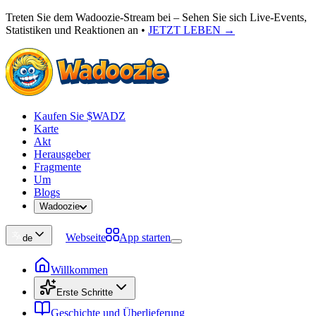
Treten Sie dem Wadoozie-Stream bei – Sehen Sie sich Live-Events,
Statistiken und Reaktionen an
•
JETZT LEBEN →
Kaufen Sie $WADZ
Karte
Akt
Herausgeber
Fragmente
Um
Blogs
Wadoozie
Webseite
App starten
de
Willkommen
Erste Schritte
Geschichte und Überlieferung