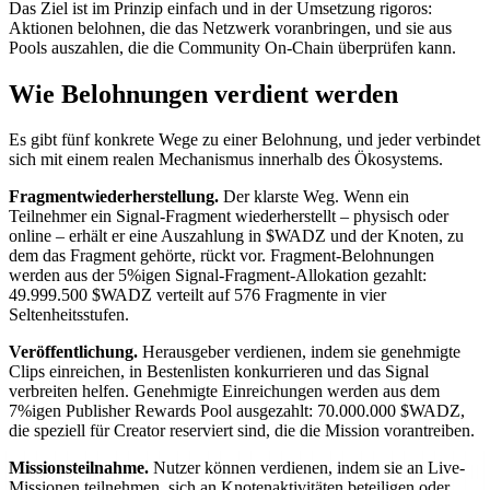
Das Ziel ist im Prinzip einfach und in der Umsetzung rigoros:
Aktionen belohnen, die das Netzwerk voranbringen, und sie aus
Pools auszahlen, die die Community On-Chain überprüfen kann.
Wie Belohnungen verdient werden
Es gibt fünf konkrete Wege zu einer Belohnung, und jeder verbindet
sich mit einem realen Mechanismus innerhalb des Ökosystems.
Fragmentwiederherstellung.
Der klarste Weg. Wenn ein
Teilnehmer ein Signal-Fragment wiederherstellt – physisch oder
online – erhält er eine Auszahlung in $WADZ und der Knoten, zu
dem das Fragment gehörte, rückt vor. Fragment-Belohnungen
werden aus der 5%igen Signal-Fragment-Allokation gezahlt:
49.999.500 $WADZ verteilt auf 576 Fragmente in vier
Seltenheitsstufen.
Veröffentlichung.
Herausgeber verdienen, indem sie genehmigte
Clips einreichen, in Bestenlisten konkurrieren und das Signal
verbreiten helfen. Genehmigte Einreichungen werden aus dem
7%igen Publisher Rewards Pool ausgezahlt: 70.000.000 $WADZ,
die speziell für Creator reserviert sind, die die Mission vorantreiben.
Missionsteilnahme.
Nutzer können verdienen, indem sie an Live-
Missionen teilnehmen, sich an Knotenaktivitäten beteiligen oder