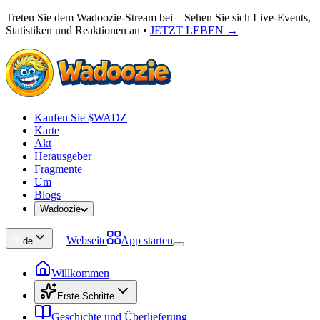
Treten Sie dem Wadoozie-Stream bei – Sehen Sie sich Live-Events,
Statistiken und Reaktionen an
•
JETZT LEBEN →
Kaufen Sie $WADZ
Karte
Akt
Herausgeber
Fragmente
Um
Blogs
Wadoozie
Webseite
App starten
de
Willkommen
Erste Schritte
Geschichte und Überlieferung