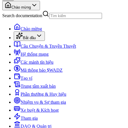
Chào mừng
Search documentation
Chào mừng
Bắt đầu
Câu Chuyện & Truyền Thuyết
Hệ thống mạng
Các mảnh tín hiệu
Mã thông báo $WADZ
Tạo ví
Trung tâm xuất bản
Phần thưởng & Huy hiệu
Nhiệm vụ & Sự tham gia
Xe buýt & Kích hoạt
Tham gia
DAO & Quản trị