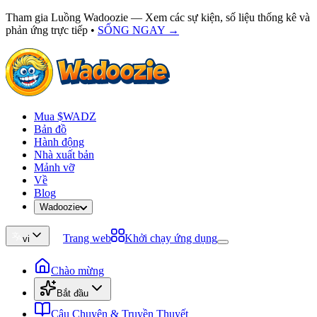
Tham gia Luồng Wadoozie — Xem các sự kiện, số liệu thống kê và
phản ứng trực tiếp
•
SỐNG NGAY →
Mua $WADZ
Bản đồ
Hành động
Nhà xuất bản
Mảnh vỡ
Về
Blog
Wadoozie
Trang web
Khởi chạy ứng dụng
vi
Chào mừng
Bắt đầu
Câu Chuyện & Truyền Thuyết