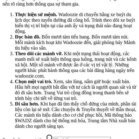
nên rõ ràng hơn thông qua sự tham gia.
Thực hiện sứ mệnh.
Wadoozie di chuyển bằng xe buýt du
lịch dọc theo tuyến đường đã công bố. Trình theo dõi xe buýt
hiển thị vị trí hiện tại của anh ấy và trạng thái nào đang hoạt
động.
Đọc bản đồ.
Bốn mươi tám tiểu bang. Bốn mươi tám nút.
Mỗi mảnh kích hoạt khi Wadoozie đến, giải phóng bảy Mảnh
tín hiệu vào sân.
Theo dõi các mảnh vỡ.
Khi một trạng thái hoạt động, các
manh mối sẽ xuất hiện thông qua luồng, trang nút và các kênh
xã hội. Một số mảnh vỡ được ẩn ở các vị trí vật lý. Những
người khác phát hành thông qua các bài đăng hàng ngày trên
wadoozie.com.
Chọn một vai trò.
Xem, săn lùng, nắm giữ hoặc xuất bản.
Hầu hết mọi người bắt đầu với tư cách là người quan sát và từ
đó đi sâu hơn. Trang Vai trò cộng đồng trong thanh bên sẽ
trình bày chi tiết về từng vai trò.
Đi sâu hơn.
Khi bạn đã tìm thấy chỗ đứng của mình, phần tài
liệu còn lại sẽ mở. Câu chuyện & Truyền thuyết về thần thoại,
Các mảnh tín hiệu dành cho cơ chế phục hồi, Mã thông báo
$WADZ dành cho hệ thống mã hóa, Trung tâm Nhà xuất bản
dành cho người sáng tạo.