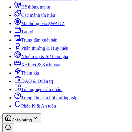
Hệ thống mạng
Các mảnh tín hiệu
Mã thông báo $WADZ
Tạo ví
Trung tâm xuất bản
Phần thưởng & Huy hiệu
Nhiệm vụ & Sự tham gia
Xe buýt & Kích hoạt
Tham gia
DAO & Quản trị
Trải nghiệm sản phẩm
Trung tâm câu hỏi thường gặp
Pháp lý & An toàn
Chào mừng