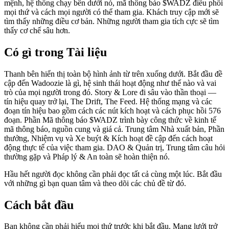
mệnh, hệ thống chạy bên dưới nó, mã thông báo $WADZ điều phối
mọi thứ và cách mọi người có thể tham gia. Khách truy cập mới sẽ
tìm thấy những điều cơ bản. Những người tham gia tích cực sẽ tìm
thấy cơ chế sâu hơn.
Có gì trong Tài liệu
Thanh bên hiển thị toàn bộ hình ảnh từ trên xuống dưới. Bắt đầu đề
cập đến Wadoozie là gì, hệ sinh thái hoạt động như thế nào và vai
trò của mọi người trong đó. Story & Lore đi sâu vào thần thoại —
tín hiệu quay trở lại, The Drift, The Feed. Hệ thống mạng và các
đoạn tín hiệu bao gồm cách các nút kích hoạt và cách phục hồi 576
đoạn. Phần Mã thông báo $WADZ trình bày công thức về kinh tế
mã thông báo, nguồn cung và giá cả. Trung tâm Nhà xuất bản, Phần
thưởng, Nhiệm vụ và Xe buýt & Kích hoạt đề cập đến cách hoạt
động thực tế của việc tham gia. DAO & Quản trị, Trung tâm câu hỏi
thường gặp và Pháp lý & An toàn sẽ hoàn thiện nó.
Hầu hết người đọc không cần phải đọc tất cả cùng một lúc. Bắt đầu
với những gì bạn quan tâm và theo dõi các chủ đề từ đó.
Cách bắt đầu
Bạn không cần phải hiểu mọi thứ trước khi bắt đầu. Mạng lưới trở