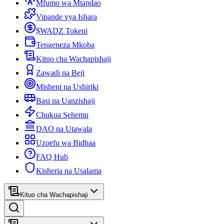
Mfumo wa Mtandao
Vipande vya Ishara
$WADZ Tokeni
Tengeneza Mkoba
Kituo cha Wachapishaji
Zawadi na Beji
Misheni na Ushiriki
Basi na Uanzishaji
Chukua Sehemu
DAO na Utawala
Uzoefu wa Bidhaa
FAQ Hub
Kisheria na Usalama
Kituo cha Wachapishaji