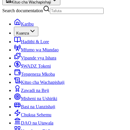
Kituo cha Wachapishaji
Search documentation
Karibu
Kuanza
Hadithi & Lore
Mfumo wa Mtandao
Vipande vya Ishara
$WADZ Tokeni
Tengeneza Mkoba
Kituo cha Wachapishaji
Zawadi na Beji
Misheni na Ushiriki
Basi na Uanzishaji
Chukua Sehemu
DAO na Utawala