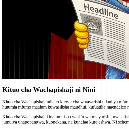
Kituo cha Wachapishaji ni Nini
Kituo cha Wachapishaji ndicho kitovu cha watayarishi ndani ya mfu
hutumia mfumo maalum kuwasilisha maudhui, kufuatilia maendeleo n
Kituo cha Wachapishaji kinajumuisha wasifu wa mtayarishi, uwasilisha
jumuiya unapopangwa, kuonekana, na kunafaa kurejeshwa. Ni sehemu