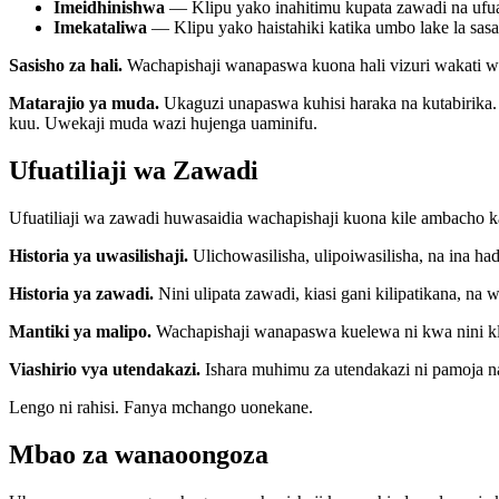
Imeidhinishwa
— Klipu yako inahitimu kupata zawadi na ufuati
Imekataliwa
— Klipu yako haistahiki katika umbo lake la sasa
Sasisho za hali.
Wachapishaji wanapaswa kuona hali vizuri wakati w
Matarajio ya muda.
Ukaguzi unapaswa kuhisi haraka na kutabirika
kuu. Uwekaji muda wazi hujenga uaminifu.
Ufuatiliaji wa Zawadi
Ufuatiliaji wa zawadi huwasaidia wachapishaji kuona kile ambacho k
Historia ya uwasilishaji.
Ulichowasilisha, ulipoiwasilisha, na ina had
Historia ya zawadi.
Nini ulipata zawadi, kiasi gani kilipatikana, na 
Mantiki ya malipo.
Wachapishaji wanapaswa kuelewa ni kwa nini klip
Viashirio vya utendakazi.
Ishara muhimu za utendakazi ni pamoja na
Lengo ni rahisi. Fanya mchango uonekane.
Mbao za wanaoongoza