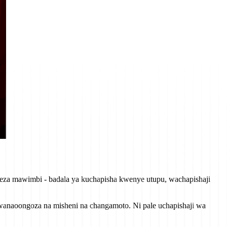
neza mawimbi - badala ya kuchapisha kwenye utupu, wachapishaji
wa wanaoongoza na misheni na changamoto. Ni pale uchapishaji wa