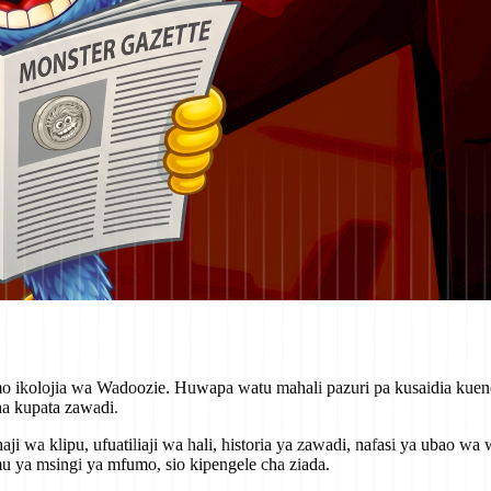
mo ikolojia wa Wadoozie. Huwapa watu mahali pazuri pa kusaidia kue
a kupata zawadi.
ji wa klipu, ufuatiliaji wa hali, historia ya zawadi, nafasi ya ubao 
 ya msingi ya mfumo, sio kipengele cha ziada.