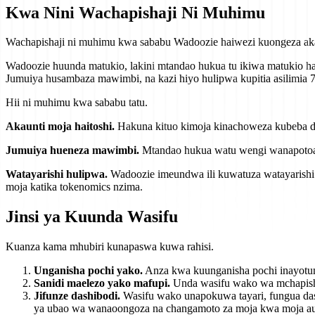
Kwa Nini Wachapishaji Ni Muhimu
Wachapishaji ni muhimu kwa sababu Wadoozie haiwezi kuongeza aka
Wadoozie huunda matukio, lakini mtandao hukua tu ikiwa matukio ha
Jumuiya husambaza mawimbi, na kazi hiyo hulipwa kupitia asilimia
Hii ni muhimu kwa sababu tatu.
Akaunti moja haitoshi.
Hakuna kituo kimoja kinachoweza kubeba dh
Jumuiya hueneza mawimbi.
Mtandao hukua watu wengi wanapotoa m
Watayarishi hulipwa.
Wadoozie imeundwa ili kuwatuza watayarishi 
moja katika tokenomics nzima.
Jinsi ya Kuunda Wasifu
Kuanza kama mhubiri kunapaswa kuwa rahisi.
Unganisha pochi yako.
Anza kwa kuunganisha pochi inayotum
Sanidi maelezo yako mafupi.
Unda wasifu wako wa mchapisha
Jifunze dashibodi.
Wasifu wako unapokuwa tayari, fungua dashi
ya ubao wa wanaoongoza na changamoto za moja kwa moja au 