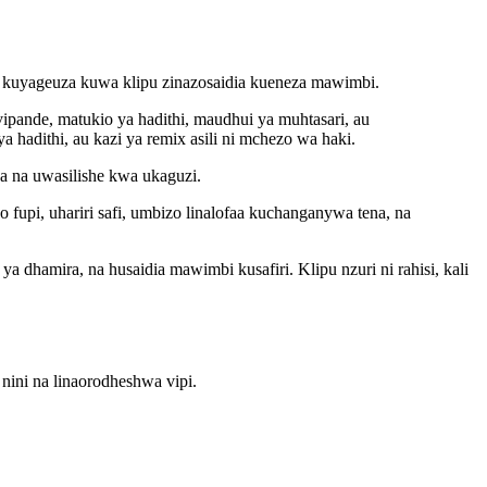
a kuyageuza kuwa klipu zinazosaidia kueneza mawimbi.
ipande, matukio ya hadithi, maudhui ya muhtasari, au
 hadithi, au kazi ya remix asili ni mchezo wa haki.
a na uwasilishe kwa ukaguzi.
 fupi, uhariri safi, umbizo linalofaa kuchanganywa tena, na
ya dhamira, na husaidia mawimbi kusafiri. Klipu nzuri ni rahisi, kali
 nini na linaorodheshwa vipi.