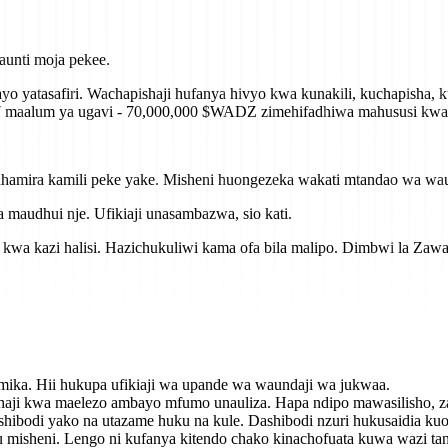
unti moja pekee.
yo yatasafiri. Wachapishaji hufanya hivyo kwa kunakili, kuchapisha
 7 maalum ya ugavi - 70,000,000 $WADZ zimehifadhiwa mahususi kwa 
amira kamili peke yake. Misheni huongezeka wakati mtandao wa wau
audhui nje. Ufikiaji unasambazwa, sio kati.
kwa kazi halisi. Hazichukuliwi kama ofa bila malipo. Dimbwi la Za
ika. Hii hukupa ufikiaji wa upande wa waundaji wa jukwaa.
ji kwa maelezo ambayo mfumo unauliza. Hapa ndipo mawasilisho, zaw
bodi yako na utazame huku na kule. Dashibodi nzuri hukusaidia kuona
misheni. Lengo ni kufanya kitendo chako kinachofuata kuwa wazi t