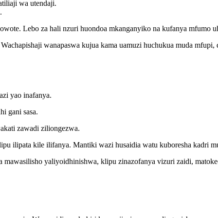
liaji wa utendaji.
.
owote. Lebo za hali nzuri huondoa mkanganyiko na kufanya mfumo uh
. Wachapishaji wanapaswa kujua kama uamuzi huchukua muda mfupi, di
azi yao inafanya.
hi gani sasa.
wakati zawadi ziliongezwa.
u ilipata kile ilifanya. Mantiki wazi husaidia watu kuboresha kadri m
 mawasilisho yaliyoidhinishwa, klipu zinazofanya vizuri zaidi, matoke