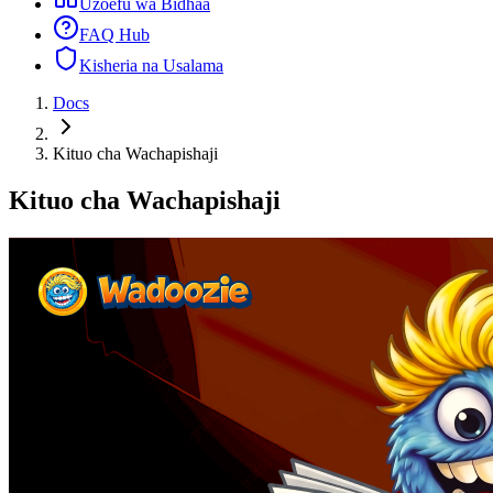
Uzoefu wa Bidhaa
FAQ Hub
Kisheria na Usalama
Docs
Kituo cha Wachapishaji
Kituo cha Wachapishaji