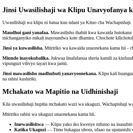
Jinsi Uwasilishaji wa Klipu Unavyofanya k
Uwasilishaji wa klipu ni hatua kuu ndani ya Kituo cha Wachapisha
Maudhui gani yanafaa.
Mawasilisho thabiti kwa kawaida hutokana n
michanganyiko mikali inayoundwa kote dhamira. Chochote kilichotolewa
Jinsi ya kuwasilisha.
Mtiririko wa kawaida unaonekana kama hii - ch
Miundo inayokubalika.
Jukwaa linafafanua sheria kamili za kiufund
vipunguzi vilivyo tayari kwa jamii.
Jinsi mawasilisho madhubuti yanavyoonekana.
Klipu kali huangazi
na rahisi kushiriki.
Mchakato wa Mapitio na Uidhinishaji
Kila uwasilishaji hupitia mchakato wazi wa ukaguzi. Wachapishaji wan
Mtiririko rahisi wa ukaguzi unaonekana kama hii.
Imewasilishwa
— Klipu yako iko kwenye mfumo na inasubiri
Katika Ukaguzi
— Timu hukagua ubora, ufaao na upatanishi 