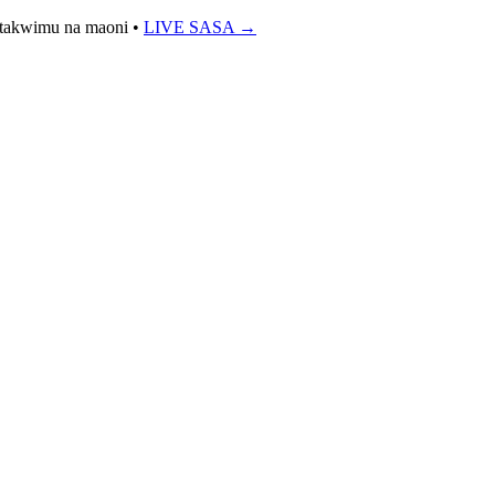
 takwimu na maoni
•
LIVE SASA →