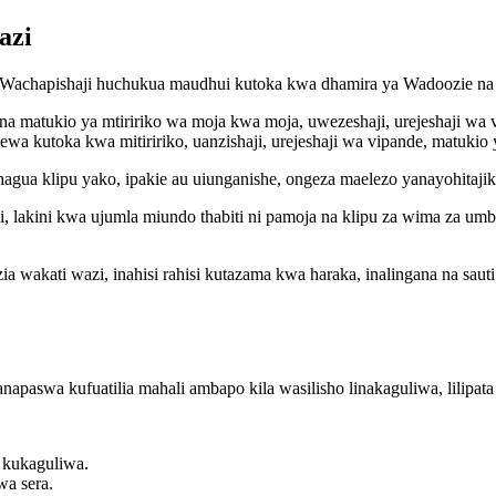
azi
ji. Wachapishaji huchukua maudhui kutoka kwa dhamira ya Wadoozie n
a matukio ya mtiririko wa moja kwa moja, uwezeshaji, urejeshaji wa v
 kutoka kwa mitiririko, uanzishaji, urejeshaji wa vipande, matukio ya
agua klipu yako, ipakie au uiunganishe, ongeza maelezo yanayohitajik
i, lakini kwa ujumla miundo thabiti ni pamoja na klipu za wima za umbo
a wakati wazi, inahisi rahisi kutazama kwa haraka, inalingana na sauti 
apaswa kufuatilia mahali ambapo kila wasilisho linakaguliwa, lilipata
 kukaguliwa.
wa sera.