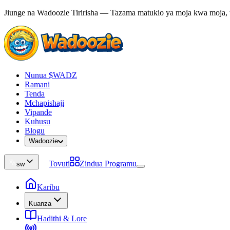
Jiunge na Wadoozie Tiririsha — Tazama matukio ya moja kwa moja,
Nunua $WADZ
Ramani
Tenda
Mchapishaji
Vipande
Kuhusu
Blogu
Wadoozie
Tovuti
Zindua Programu
sw
Karibu
Kuanza
Hadithi & Lore