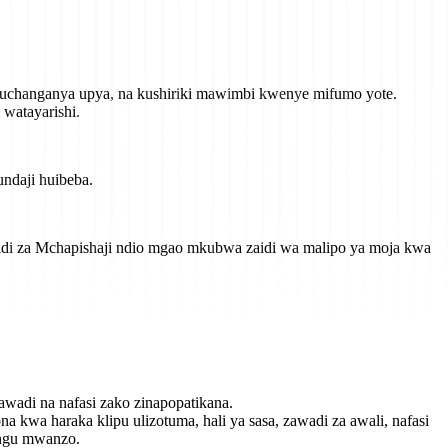
, kuchanganya upya, na kushiriki mawimbi kwenye mifumo yote.
watayarishi.
ndaji huibeba.
wadi za Mchapishaji ndio mgao mkubwa zaidi wa malipo ya moja kwa
adi na nafasi zako zinapopatikana.
 kwa haraka klipu ulizotuma, hali ya sasa, zawadi za awali, nafasi
angu mwanzo.