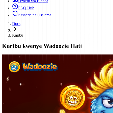
Uzoefu wa Bidhaa
FAQ Hub
Kisheria na Usalama
Docs
Karibu
Karibu kwenye Wadoozie Hati