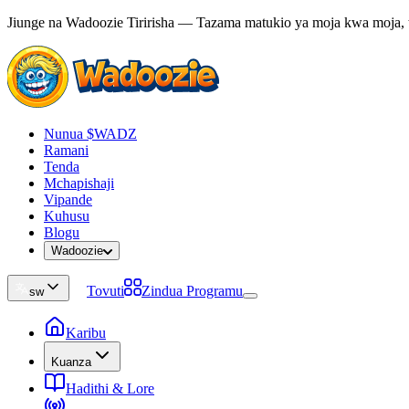
Jiunge na Wadoozie Tiririsha — Tazama matukio ya moja kwa moja,
Nunua $WADZ
Ramani
Tenda
Mchapishaji
Vipande
Kuhusu
Blogu
Wadoozie
Tovuti
Zindua Programu
sw
Karibu
Kuanza
Hadithi & Lore