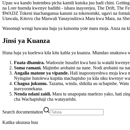
Upau wa kando hutembea picha kamili kutoka juu hadi chini. Getting
na Lore huenda kwenye hadithi - ishara inayorejea, The Drift, The
$WADZ Tokeni inachanganua kanuni za tokenomiki, ugavi na fomula y
Utawala, Kitovu cha Maswali Yanayoulizwa Mara kwa Mara, na Sher
Wasomaji wengi hawana haja ya kuisoma yote mara moja. Anza na kil
Jinsi ya Kuanza
Huna haja ya kuelewa kila kitu kabla ya kuanza. Mtandao unakuwa waz
Fuata dhamira.
Wadoozie husafiri kwa basi la watalii kwenye n
Soma ramani.
Majimbo arobaini na nane. Nodi arobaini na n
Angalia matone ya vipande.
Hali inapoonyeshwa moja kwa moja
Nyingine hutolewa kupitia machapisho ya kila siku kwenye w
Chagua jukumu.
Tazama, winda, shikilia au uchapishe. Watu
inavyoonekana.
Nenda ndani zaidi.
Mara tu unapopata maelezo yako, hati zi
cha Wachapishaji cha watayarishi.
Search documentation
Katika ukurasa huu