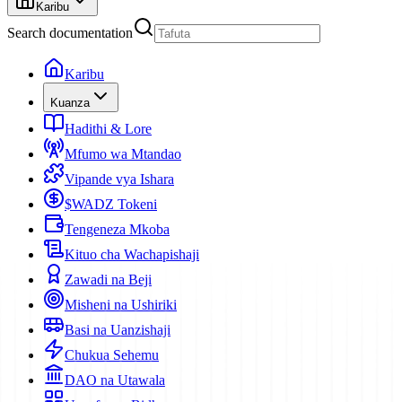
Karibu
Search documentation
Karibu
Kuanza
Hadithi & Lore
Mfumo wa Mtandao
Vipande vya Ishara
$WADZ Tokeni
Tengeneza Mkoba
Kituo cha Wachapishaji
Zawadi na Beji
Misheni na Ushiriki
Basi na Uanzishaji
Chukua Sehemu
DAO na Utawala