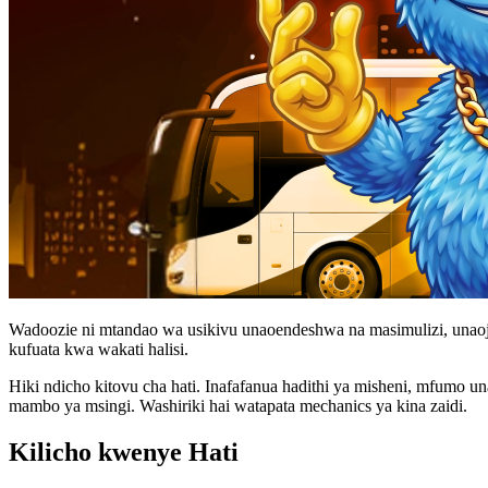
Wadoozie ni mtandao wa usikivu unaoendeshwa na masimulizi, una
kufuata kwa wakati halisi.
Hiki ndicho kitovu cha hati. Inafafanua hadithi ya misheni, mfumo 
mambo ya msingi. Washiriki hai watapata mechanics ya kina zaidi.
Kilicho kwenye Hati