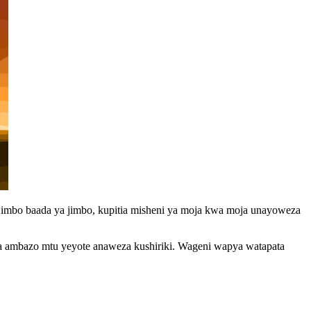
mbo baada ya jimbo, kupitia misheni ya moja kwa moja unayoweza
jia ambazo mtu yeyote anaweza kushiriki. Wageni wapya watapata