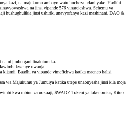
ofanya kazi, na majukumu ambayo watu hucheza ndani yake. Hadithi
 zinavyowashwa na jinsi vipande 576 vinarejeshwa. Sehemu ya
ji hushughulikia jinsi ushiriki unavyofanya kazi mashinani. DAO &
 na ni jimbo gani linalotumika.
a Mawimbi kwenye uwanja.
a kijamii. Baadhi ya vipande vimefichwa katika maeneo halisi.
asa wa Majukumu ya Jumuiya katika utepe unaonyesha jinsi kila moja
 Mawimbi kwa mbinu za uokoaji, $WADZ Tokeni ya tokenomics, Kituo