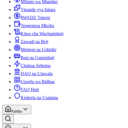
Mfumo wa Mtandao
Vipande vya Ishara
$WADZ Tokeni
Tengeneza Mkoba
Kituo cha Wachapishaji
Zawadi na Beji
Misheni na Ushiriki
Basi na Uanzishaji
Chukua Sehemu
DAO na Utawala
Uzoefu wa Bidhaa
FAQ Hub
Kisheria na Usalama
Karibu