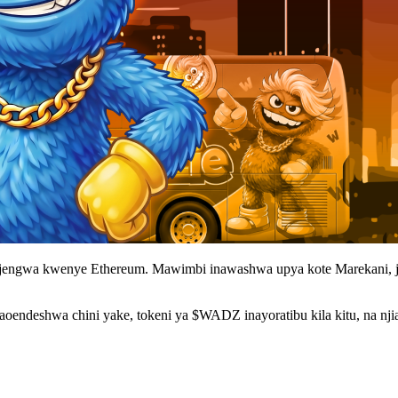
ojengwa kwenye Ethereum. Mawimbi inawashwa upya kote Marekani, ji
unaoendeshwa chini yake, tokeni ya $WADZ inayoratibu kila kitu, na n