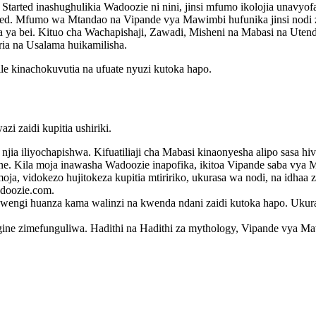
 Started inashughulikia Wadoozie ni nini, jinsi mfumo ikolojia unavy
 Feed. Mfumo wa Mtandao na Vipande vya Mawimbi hufunika jinsi nodi
a bei. Kituo cha Wachapishaji, Zawadi, Misheni na Mabasi na Utenda
ia na Usalama huikamilisha.
e kinachokuvutia na ufuate nyuzi kutoka hapo.
i zaidi kupitia ushiriki.
jia iliyochapishwa. Kifuatiliaji cha Mabasi kinaonyesha alipo sasa hivi
ane. Kila moja inawasha Wadoozie inapofika, ikitoa Vipande saba vy
, vidokezo hujitokeza kupitia mtiririko, ukurasa wa nodi, na idhaa z
adoozie.com.
 wengi huanza kama walinzi na kwenda ndani zaidi kutoka hapo. Ukur
ngine zimefunguliwa. Hadithi na Hadithi za mythology, Vipande vya