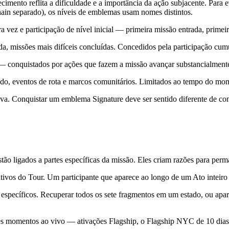
imento reflita a dificuldade e a importância da ação subjacente. Para e
n separado), os níveis de emblemas usam nomes distintos.
 vez e participação de nível inicial — primeira missão entrada, primeir
a, missões mais difíceis concluídas. Concedidos pela participação cum
— conquistados por ações que fazem a missão avançar substancialment
ado, eventos de rota e marcos comunitários. Limitados ao tempo do m
va. Conquistar um emblema Signature deve ser sentido diferente de conq
tão ligados a partes específicas da missão. Eles criam razões para per
ivos do Tour. Um participante que aparece ao longo de um Ato inteiro 
 específicos. Recuperar todos os sete fragmentos em um estado, ou apa
momentos ao vivo — ativações Flagship, o Flagship NYC de 10 dias, 