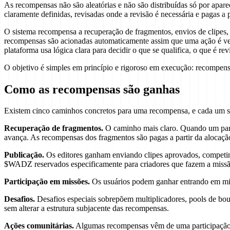
As recompensas não são aleatórias e não são distribuídas só por aparec
claramente definidas, revisadas onde a revisão é necessária e pagas a
O sistema recompensa a recuperação de fragmentos, envios de clipes, 
recompensas são acionadas automaticamente assim que uma ação é veri
plataforma usa lógica clara para decidir o que se qualifica, o que é rev
O objetivo é simples em princípio e rigoroso em execução: recompensa
Como as recompensas são ganhas
Existem cinco caminhos concretos para uma recompensa, e cada um s
Recuperação de fragmentos.
O caminho mais claro. Quando um par
avança. As recompensas dos fragmentos são pagas a partir da alocaç
Publicação.
Os editores ganham enviando clipes aprovados, competind
$WADZ reservados especificamente para criadores que fazem a missã
Participação em missões.
Os usuários podem ganhar entrando em miss
Desafios.
Desafios especiais sobrepõem multiplicadores, pools de bo
sem alterar a estrutura subjacente das recompensas.
Ações comunitárias.
Algumas recompensas vêm de uma participação m