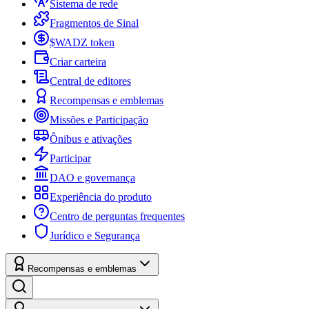
Sistema de rede
Fragmentos de Sinal
$WADZ token
Criar carteira
Central de editores
Recompensas e emblemas
Missões e Participação
Ônibus e ativações
Participar
DAO e governança
Experiência do produto
Centro de perguntas frequentes
Jurídico e Segurança
Recompensas e emblemas