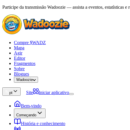
Participe da transmissão Wadoozie — assista a eventos, estatísticas e 
Compre $WADZ
Mapa
Agir
Editor
Fragmentos
Sobre
Blogues
Wadoozie
Site
Iniciar aplicativo
pt
Bem-vindo
Começando
História e conhecimento