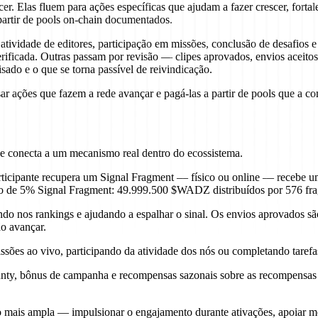
er. Elas fluem para ações específicas que ajudam a fazer crescer, forta
 partir de pools on-chain documentados.
atividade de editores, participação em missões, conclusão de desafios 
ficada. Outras passam por revisão — clipes aprovados, envios aceitos,
isado e o que se torna passível de reivindicação.
r ações que fazem a rede avançar e pagá-las a partir de pools que a c
e conecta a um mecanismo real dentro do ecossistema.
ticipante recupera um Signal Fragment — físico ou online — recebe 
ão de 5% Signal Fragment: 49.999.500 $WADZ distribuídos por 576 frag
o nos rankings e ajudando a espalhar o sinal. Os envios aprovados sã
o avançar.
ões ao vivo, participando da atividade dos nós ou completando tarefas
unty, bônus de campanha e recompensas sazonais sobre as recompensas b
ais ampla — impulsionar o engajamento durante ativações, apoiar mom