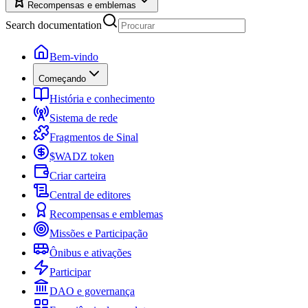
Recompensas e emblemas
Search documentation
Bem-vindo
Começando
História e conhecimento
Sistema de rede
Fragmentos de Sinal
$WADZ token
Criar carteira
Central de editores
Recompensas e emblemas
Missões e Participação
Ônibus e ativações
Participar
DAO e governança