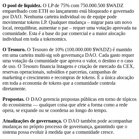
O pool de liquidez.
O LP de 75% com 750.000.500 $WADZ
emparelhado com ETH no lançamento está bloqueado e governado
por DAO. Nenhuma carteira individual ou de equipe pode
movimentar tokens LP. Qualquer mudança – migrar para um novo
local, reequilibrar, aumentar o par – requer uma votação aprovada na
comunidade. Esta é a base do par comercial e a maior alocação
individual em toda a tokenomics.
O Tesouro.
O Tesouro de 10% (100.000.000 $WADZ) é mantido
em uma carteira multi-sig sob governança DAO. Cada gasto requer
uma votação da comunidade que aprova o valor, o destino e o caso
de uso. O Tesouro financia listagens e criação de mercado da CEX,
reservas operacionais, subsídios e parcerias, campanhas de
marketing e crescimento e recompras de tokens. É a única alocação
em toda a economia de tokens que a comunidade controla
diretamente.
Propostas.
O DAO gerencia propostas públicas em torno de tópicos
do ecossistema — qualquer coisa que afete a forma como a rede
opera, se expande ou se coordena ao longo do tempo.
Atualizações de governança.
O DAO também pode acompanhar
mudanças no próprio processo de governança, garantindo que o
sistema possa evoluir à medida que a comunidade cresce.