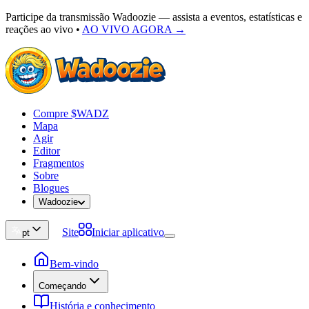
Participe da transmissão Wadoozie — assista a eventos, estatísticas e
reações ao vivo
•
AO VIVO AGORA →
Compre $WADZ
Mapa
Agir
Editor
Fragmentos
Sobre
Blogues
Wadoozie
Site
Iniciar aplicativo
pt
Bem-vindo
Começando
História e conhecimento