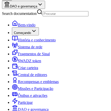
DAO e governança
Search documentation
Bem-vindo
Começando
História e conhecimento
Sistema de rede
Fragmentos de Sinal
$WADZ token
Criar carteira
Central de editores
Recompensas e emblemas
Missões e Participação
Ônibus e ativações
Participar
DAO e governança