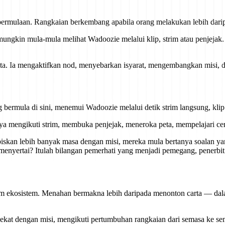
 permulaan. Rangkaian berkembang apabila orang melakukan lebih dari
ungkin mula-mula melihat Wadoozie melalui klip, strim atau penjejak
ata. Ia mengaktifkan nod, menyebarkan isyarat, mengembangkan misi,
bermula di sini, menemui Wadoozie melalui detik strim langsung, kli
ya mengikuti strim, membuka penjejak, meneroka peta, mempelajari cer
skan lebih banyak masa dengan misi, mereka mula bertanya soalan yan
yertai? Itulah bilangan pemerhati yang menjadi pemegang, penerbit a
 ekosistem. Menahan bermakna lebih daripada menonton carta — dala
t dengan misi, mengikuti pertumbuhan rangkaian dari semasa ke sem