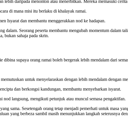
n lebih daripada menonton atau menerbitkan. Mereka memasuki cerita i
acara di mana misi itu berlaku di khalayak ramai.
men Isyarat dan membantu menggerakkan nod ke hadapan.
ling dalam. Seorang peserta membantu mengubah momentum dalam talia
, bukan sahaja pada skrin.
e dibina supaya orang ramai boleh bergerak lebih mendalam dari sema
an memutuskan untuk menyelaraskan dengan lebih mendalam dengan 
cipta dan berkongsi kandungan, membantu menyebarkan isyarat.
ai nod langsung, mengikuti petunjuk atau muncul semasa pengaktifan.
yang sama. Sesetengah orang tetap menjadi pemerhati untuk masa ya
aluan yang berbeza sambil masih menunjukkan langkah seterusnya deng