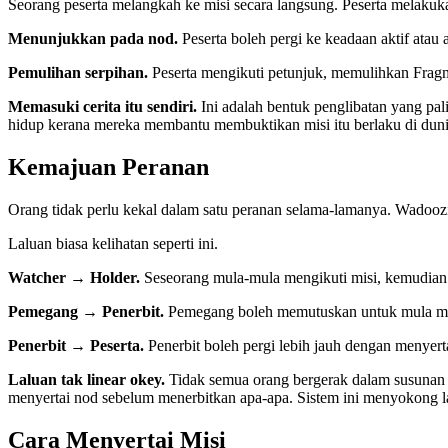
Seorang peserta melangkah ke misi secara langsung. Peserta melakuka
Menunjukkan pada nod.
Peserta boleh pergi ke keadaan aktif atau 
Pemulihan serpihan.
Peserta mengikuti petunjuk, memulihkan Frag
Memasuki cerita itu sendiri.
Ini adalah bentuk penglibatan yang pa
hidup kerana mereka membantu membuktikan misi itu berlaku di dunia
Kemajuan Peranan
Orang tidak perlu kekal dalam satu peranan selama-lamanya. Wadoozi
Laluan biasa kelihatan seperti ini.
Watcher → Holder.
Seseorang mula-mula mengikuti misi, kemudi
Pemegang → Penerbit.
Pemegang boleh memutuskan untuk mula men
Penerbit → Peserta.
Penerbit boleh pergi lebih jauh dengan menyert
Laluan tak linear okey.
Tidak semua orang bergerak dalam susunan 
menyertai nod sebelum menerbitkan apa-apa. Sistem ini menyokong l
Cara Menyertai Misi