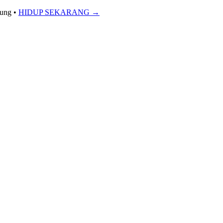
sung
•
HIDUP SEKARANG →