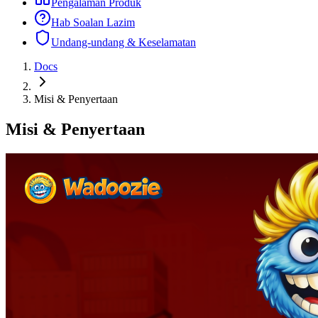
Pengalaman Produk
Hab Soalan Lazim
Undang-undang & Keselamatan
Docs
Misi & Penyertaan
Misi & Penyertaan