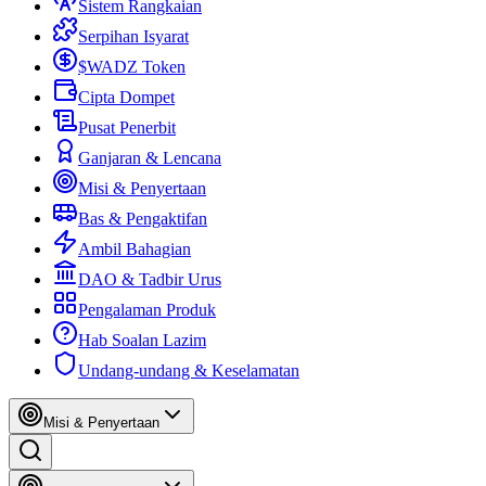
Sistem Rangkaian
Serpihan Isyarat
$WADZ Token
Cipta Dompet
Pusat Penerbit
Ganjaran & Lencana
Misi & Penyertaan
Bas & Pengaktifan
Ambil Bahagian
DAO & Tadbir Urus
Pengalaman Produk
Hab Soalan Lazim
Undang-undang & Keselamatan
Misi & Penyertaan