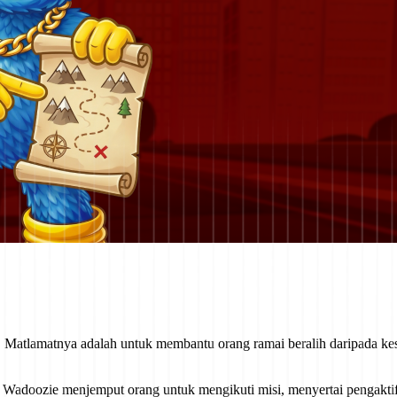
Matlamatnya adalah untuk membantu orang ramai beralih daripada kes
if, Wadoozie menjemput orang untuk mengikuti misi, menyertai pengak