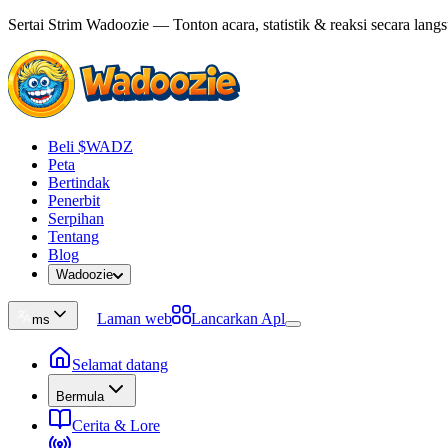
Sertai Strim Wadoozie — Tonton acara, statistik & reaksi secara lang
Beli $WADZ
Peta
Bertindak
Penerbit
Serpihan
Tentang
Blog
Wadoozie
Laman web
Lancarkan Apl
ms
Selamat datang
Bermula
Cerita & Lore