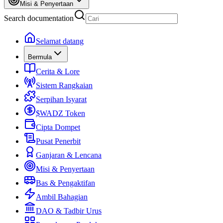
Misi & Penyertaan
Search documentation
Selamat datang
Bermula
Cerita & Lore
Sistem Rangkaian
Serpihan Isyarat
$WADZ Token
Cipta Dompet
Pusat Penerbit
Ganjaran & Lencana
Misi & Penyertaan
Bas & Pengaktifan
Ambil Bahagian
DAO & Tadbir Urus