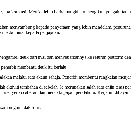
ang komited. Mereka lebih berkemungkinan mengikuti pengaktifan, m
han menyambung kepada penyertaan yang lebih mendalam, penurunan i
aripada minat kepada penjajaran.
mengambil detik dari misi dan menyebarkannya ke seluruh platform d
 penerbit membantu detik itu berlalu.
lakan melalui satu akaun sahaja. Penerbit membantu rangkaian menjan
ah aktiviti tambahan di sebelah. Ia merupakan salah satu enjin teras p
aran, menyertai cabaran dan mendaki papan pendahulu. Kerja ini dibay
 sampingan tidak formal.