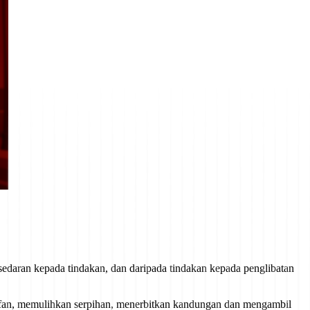
edaran kepada tindakan, dan daripada tindakan kepada penglibatan
tifan, memulihkan serpihan, menerbitkan kandungan dan mengambil