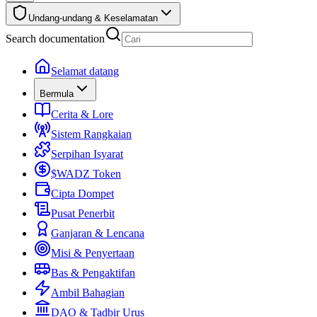
Undang-undang & Keselamatan
Search documentation
Selamat datang
Bermula
Cerita & Lore
Sistem Rangkaian
Serpihan Isyarat
$WADZ Token
Cipta Dompet
Pusat Penerbit
Ganjaran & Lencana
Misi & Penyertaan
Bas & Pengaktifan
Ambil Bahagian
DAO & Tadbir Urus