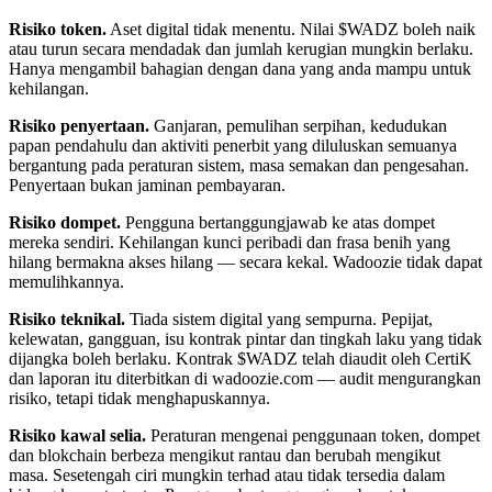
Risiko token.
Aset digital tidak menentu. Nilai $WADZ boleh naik
atau turun secara mendadak dan jumlah kerugian mungkin berlaku.
Hanya mengambil bahagian dengan dana yang anda mampu untuk
kehilangan.
Risiko penyertaan.
Ganjaran, pemulihan serpihan, kedudukan
papan pendahulu dan aktiviti penerbit yang diluluskan semuanya
bergantung pada peraturan sistem, masa semakan dan pengesahan.
Penyertaan bukan jaminan pembayaran.
Risiko dompet.
Pengguna bertanggungjawab ke atas dompet
mereka sendiri. Kehilangan kunci peribadi dan frasa benih yang
hilang bermakna akses hilang — secara kekal. Wadoozie tidak dapat
memulihkannya.
Risiko teknikal.
Tiada sistem digital yang sempurna. Pepijat,
kelewatan, gangguan, isu kontrak pintar dan tingkah laku yang tidak
dijangka boleh berlaku. Kontrak $WADZ telah diaudit oleh CertiK
dan laporan itu diterbitkan di wadoozie.com — audit mengurangkan
risiko, tetapi tidak menghapuskannya.
Risiko kawal selia.
Peraturan mengenai penggunaan token, dompet
dan blokchain berbeza mengikut rantau dan berubah mengikut
masa. Sesetengah ciri mungkin terhad atau tidak tersedia dalam