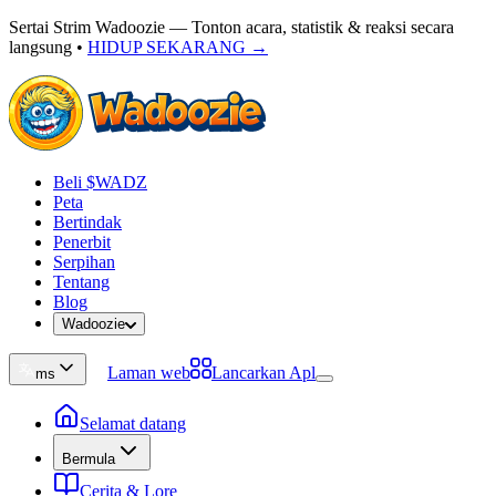
Sertai Strim Wadoozie — Tonton acara, statistik & reaksi secara
langsung
•
HIDUP SEKARANG →
Beli $WADZ
Peta
Bertindak
Penerbit
Serpihan
Tentang
Blog
Wadoozie
Laman web
Lancarkan Apl
ms
Selamat datang
Bermula
Cerita & Lore