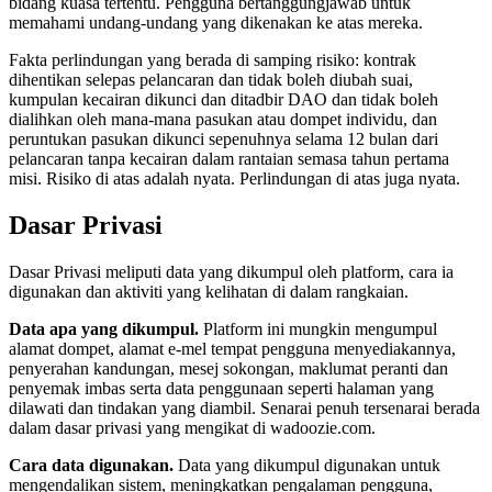
bidang kuasa tertentu. Pengguna bertanggungjawab untuk
memahami undang-undang yang dikenakan ke atas mereka.
Fakta perlindungan yang berada di samping risiko: kontrak
dihentikan selepas pelancaran dan tidak boleh diubah suai,
kumpulan kecairan dikunci dan ditadbir DAO dan tidak boleh
dialihkan oleh mana-mana pasukan atau dompet individu, dan
peruntukan pasukan dikunci sepenuhnya selama 12 bulan dari
pelancaran tanpa kecairan dalam rantaian semasa tahun pertama
misi. Risiko di atas adalah nyata. Perlindungan di atas juga nyata.
Dasar Privasi
Dasar Privasi meliputi data yang dikumpul oleh platform, cara ia
digunakan dan aktiviti yang kelihatan di dalam rangkaian.
Data apa yang dikumpul.
Platform ini mungkin mengumpul
alamat dompet, alamat e-mel tempat pengguna menyediakannya,
penyerahan kandungan, mesej sokongan, maklumat peranti dan
penyemak imbas serta data penggunaan seperti halaman yang
dilawati dan tindakan yang diambil. Senarai penuh tersenarai berada
dalam dasar privasi yang mengikat di wadoozie.com.
Cara data digunakan.
Data yang dikumpul digunakan untuk
mengendalikan sistem, meningkatkan pengalaman pengguna,