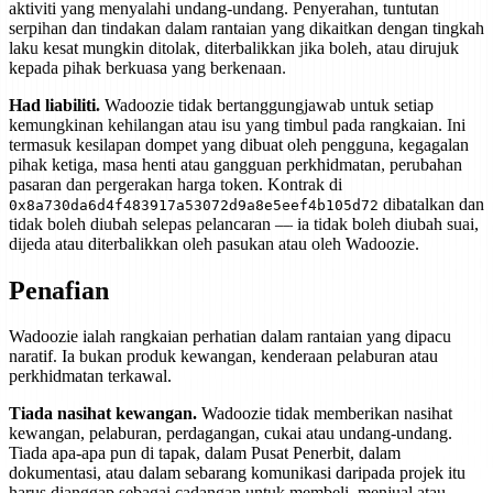
aktiviti yang menyalahi undang-undang. Penyerahan, tuntutan
serpihan dan tindakan dalam rantaian yang dikaitkan dengan tingkah
laku kesat mungkin ditolak, diterbalikkan jika boleh, atau dirujuk
kepada pihak berkuasa yang berkenaan.
Had liabiliti.
Wadoozie tidak bertanggungjawab untuk setiap
kemungkinan kehilangan atau isu yang timbul pada rangkaian. Ini
termasuk kesilapan dompet yang dibuat oleh pengguna, kegagalan
pihak ketiga, masa henti atau gangguan perkhidmatan, perubahan
pasaran dan pergerakan harga token. Kontrak di
dibatalkan dan
0x8a730da6d4f483917a53072d9a8e5eef4b105d72
tidak boleh diubah selepas pelancaran — ia tidak boleh diubah suai,
dijeda atau diterbalikkan oleh pasukan atau oleh Wadoozie.
Penafian
Wadoozie ialah rangkaian perhatian dalam rantaian yang dipacu
naratif. Ia bukan produk kewangan, kenderaan pelaburan atau
perkhidmatan terkawal.
Tiada nasihat kewangan.
Wadoozie tidak memberikan nasihat
kewangan, pelaburan, perdagangan, cukai atau undang-undang.
Tiada apa-apa pun di tapak, dalam Pusat Penerbit, dalam
dokumentasi, atau dalam sebarang komunikasi daripada projek itu
harus dianggap sebagai cadangan untuk membeli, menjual atau