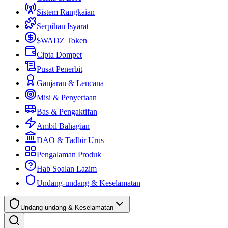
Sistem Rangkaian
Serpihan Isyarat
$WADZ Token
Cipta Dompet
Pusat Penerbit
Ganjaran & Lencana
Misi & Penyertaan
Bas & Pengaktifan
Ambil Bahagian
DAO & Tadbir Urus
Pengalaman Produk
Hab Soalan Lazim
Undang-undang & Keselamatan
Undang-undang & Keselamatan