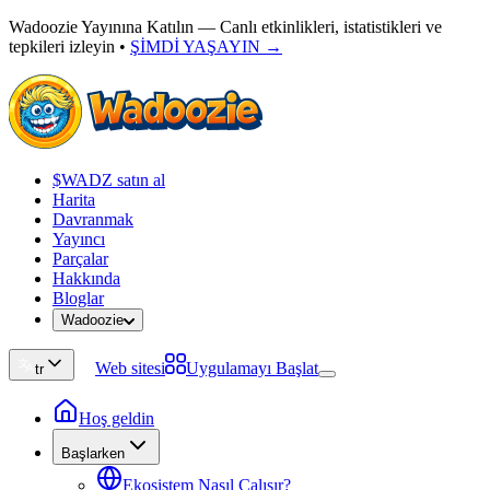
Wadoozie Yayınına Katılın — Canlı etkinlikleri, istatistikleri ve
tepkileri izleyin
•
ŞİMDİ YAŞAYIN →
$WADZ satın al
Harita
Davranmak
Yayıncı
Parçalar
Hakkında
Bloglar
Wadoozie
Web sitesi
Uygulamayı Başlat
tr
Hoş geldin
Başlarken
Ekosistem Nasıl Çalışır?