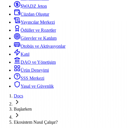
$WADZ Jeton
Cüzdan Oluştur
Yayıncılar Merkezi
Ödüller ve Rozetler
Görevler ve Katılım
Otobüs ve Aktivasyonlar
Katıl
DAO ve Yönetişim
Ürün Deneyimi
SSS Merkezi
Yasal ve Güvenlik
Docs
Başlarken
Ekosistem Nasıl Çalışır?