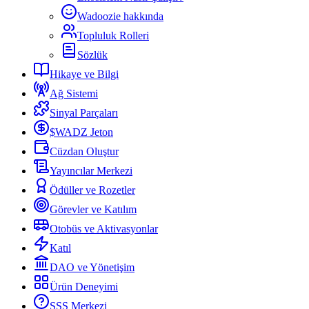
Wadoozie hakkında
Topluluk Rolleri
Sözlük
Hikaye ve Bilgi
Ağ Sistemi
Sinyal Parçaları
$WADZ Jeton
Cüzdan Oluştur
Yayıncılar Merkezi
Ödüller ve Rozetler
Görevler ve Katılım
Otobüs ve Aktivasyonlar
Katıl
DAO ve Yönetişim
Ürün Deneyimi
SSS Merkezi