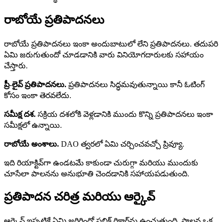
రాబోయే ప్రతిపాదనలు
రాబోయే ప్రతిపాదనలు ఇంకా అందుబాటులో లేని ప్రతిపాదనలు. తదుపరి
ఏమి జరుగుతుందో చూడడానికి వారు వినియోగదారులకు సహాయం
చేస్తారు.
ప్రీ-లైవ్ ప్రతిపాదనలు.
ప్రతిపాదనలు సిద్ధమవుతున్నాయి కానీ ఓటింగ్
కోసం ఇంకా తెరవలేదు.
సమీక్ష దశ.
సక్రియ దశలోకి వెళ్లడానికి ముందు కొన్ని ప్రతిపాదనలు ఇంకా
సమీక్షలో ఉన్నాయి.
రాబోయే అంశాలు.
DAO త్వరలో ఏమి చర్చించవచ్చో ప్రివ్యూ.
ఇది రియాక్టివ్‌గా ఉండటమే కాకుండా చురుగ్గా మరియు ముందుకు
చూసేలా పాలనను అనుభూతి చెందడానికి సహాయపడుతుంది.
ప్రతిపాదన చరిత్ర మరియు ఆర్కైవ్
ఆర్కైవ్ ఇప్పటికే ఏమి జరిగిందో పబ్లిక్ రికార్డ్‌ను ఉంచుతుంది. పాలన ఒక