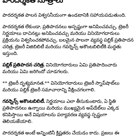
పారదర్శకత సూత్రాలు
పారదర్శకత పాలన విశ్వసనీయంగా ఉండటానికి సహాయపడుతుంది.
పారదర్శకత లేకుండా, ప్రతిపాదనలు అస్పష్టంగా అనిపించవచ్చు, ట్రెజరీ
నిర్ణయాలు దాచినట్లు అనిపించవచ్చు మరియు వినియోగదారులు
ప్రక్రియను విశ్వసించకపోవచ్చు. బలమైన పాలనా వ్యవస్థ పబ్లిక్ ప్రతిపాదన
చరిత్ర, ట్రెజరీ విజిబిలిటీ మరియు గవర్నెన్స్ అకౌంటబిలిటీకి మద్దతు
ఇస్తుంది.
పబ్లిక్ ప్రతిపాదన చరిత్ర.
వినియోగదారులు ఏమి ప్రతిపాదించారు
మరియు ఏమి జరిగిందో చూడగలరు.
** ట్రెజరీ దృశ్యమానత.** వినియోగదారులు ట్రెజరీ స్నాప్‌షాట్‌లు
మరియు పబ్లిక్ ట్రెజరీ సమాచారాన్ని వీక్షించగలగాలి.
గవర్నెన్స్ అకౌంటబిలిటీ.
నిర్ణయాలు ఎలా తీసుకుంటారు, ఏ స్థితి
ప్రతిపాదనలు ఉన్నాయి మరియు ముఖ్యమైన అప్‌డేట్‌లు ఎక్కడ
కనిపిస్తాయి అనే విషయాలను పర్యావరణ వ్యవస్థ స్పష్టంగా
తెలియజేయాలి.
పారదర్శకత అంటే అన్నింటినీ క్లిష్టతరం చేయడం కాదు. ప్రజలు ఈ