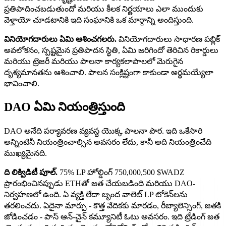
ప్రతిపాదించబడుతుందో మరియు కీలక నిర్ణయాలు ఎలా ముందుకు
వెళ్తాయో చూడటానికి ఇది సంఘానికి ఒక మార్గాన్ని అందిస్తుంది.
వినియోగదారులు ఏమి ఆశించగలరు.
వినియోగదారులు సాధారణ పబ్లిక్
అవలోకనం, స్పష్టమైన ప్రతిపాదన స్థితి, ఏమి జరిగిందో తెరిచిన రికార్డులు
మరియు ట్రెజరీ మరియు పాలనా కార్యకలాపాలలో మెరుగైన
దృశ్యమానతను ఆశించాలి. పాలన సంక్లిష్టంగా కాకుండా అర్థమయ్యేలా
భావించాలి.
DAO ఏమి నియంత్రిస్తుంది
DAO అనేది పర్యావరణ వ్యవస్థ యొక్క పాలనా పొర. ఇది ఒకేసారి
అన్నింటినీ నియంత్రించాల్సిన అవసరం లేదు, కానీ అది నియంత్రించేది
ముఖ్యమైనది.
ది లిక్విడిటీ పూల్.
75% LP హోల్డింగ్ 750,000,500 $WADZ
ప్రారంభించినప్పుడు ETHతో జత చేయబడింది మరియు DAO-
నిర్వహణలో ఉంది. ఏ వ్యక్తి లేదా బృంద వాలెట్ LP టోకెన్‌లను
తరలించదు. ఏదైనా మార్పు - కొత్త వేదికకు మారడం, రీబ్యాలెన్సింగ్, జతకి
జోడించడం - పాస్ ఆన్-చైన్ కమ్యూనిటీ ఓటు అవసరం. ఇది ట్రేడింగ్ జత