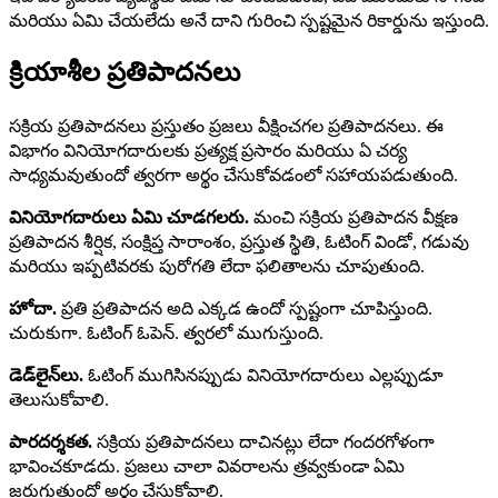
మరియు ఏమి చేయలేదు అనే దాని గురించి స్పష్టమైన రికార్డును ఇస్తుంది.
క్రియాశీల ప్రతిపాదనలు
సక్రియ ప్రతిపాదనలు ప్రస్తుతం ప్రజలు వీక్షించగల ప్రతిపాదనలు. ఈ
విభాగం వినియోగదారులకు ప్రత్యక్ష ప్రసారం మరియు ఏ చర్య
సాధ్యమవుతుందో త్వరగా అర్థం చేసుకోవడంలో సహాయపడుతుంది.
వినియోగదారులు ఏమి చూడగలరు.
మంచి సక్రియ ప్రతిపాదన వీక్షణ
ప్రతిపాదన శీర్షిక, సంక్షిప్త సారాంశం, ప్రస్తుత స్థితి, ఓటింగ్ విండో, గడువు
మరియు ఇప్పటివరకు పురోగతి లేదా ఫలితాలను చూపుతుంది.
హోదా.
ప్రతి ప్రతిపాదన అది ఎక్కడ ఉందో స్పష్టంగా చూపిస్తుంది.
చురుకుగా. ఓటింగ్ ఓపెన్. త్వరలో ముగుస్తుంది.
డెడ్‌లైన్‌లు.
ఓటింగ్ ముగిసినప్పుడు వినియోగదారులు ఎల్లప్పుడూ
తెలుసుకోవాలి.
పారదర్శకత.
సక్రియ ప్రతిపాదనలు దాచినట్లు లేదా గందరగోళంగా
భావించకూడదు. ప్రజలు చాలా వివరాలను త్రవ్వకుండా ఏమి
జరుగుతుందో అర్థం చేసుకోవాలి.