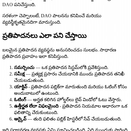
DAO పనిచేస్తుంది.
సరళంగా చెప్పాలంటే, DAO పాలనను కనిపించే మరియు
వ్యవస్థీకృతమైనదిగా మారుస్తుంది.
ప్రతిపాదనలు ఎలా పని చేస్తాయి
బలమైన ప్రతిపాదన వ్యవస్థను అనుసరించడం సులభం. సాధారణ
ప్రతిపాదన ప్రవాహం ఇలా కనిపిస్తుంది.
సమర్పించు
— ఒక ప్రతిపాదన సిస్టమ్‌లోకి ప్రవేశిస్తుంది.
సమీక్ష
— ప్రత్యక్ష ప్రసారం చేయడానికి ముందు ప్రతిపాదన తనిఖీ
చేయబడుతుంది.
యాక్టివ్
- ప్రతిపాదన పబ్లిక్‌గా మారుతుంది మరియు ఓటింగ్ కోసం
అందుబాటులో ఉంటుంది.
ఓటింగ్
— అర్హత కలిగిన హోల్డర్‌లు లైవ్ విండోలో ఓటు వేస్తారు.
ఉత్తీర్ణత లేదా విఫలమైంది
- ప్రతిపాదన నియమాల ఆధారంగా ఒక
ఫలితాన్ని చేరుకుంటుంది.
ఆర్కైవ్
— తుది ఫలితం పబ్లిక్ హిస్టరీలో సేవ్ చేయబడుతుంది.
ఇది పర్యావరణ వ్యవస్థకు ఏమి సూచించబడింది, ఏది ముందుకు సాగింది