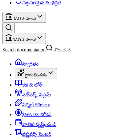
చట్టపరమైన & భద్రత
DAO & పాలన
DAO & పాలన
Search documentation
స్వాగతం
ప్రారంభించడం
కథ & లోర్
నెట్‌వర్క్ సిస్టమ్
సిగ్నల్ శకలాలు
$WADZ టోకెన్
వాలెట్ సృష్టించండి
పబ్లిషర్స్ సెంటర్