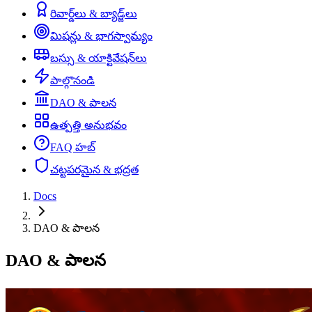
రివార్డ్‌లు & బ్యాడ్జ్‌లు
మిషన్లు & భాగస్వామ్యం
బస్సు & యాక్టివేషన్‌లు
పాల్గొనండి
DAO & పాలన
ఉత్పత్తి అనుభవం
FAQ హబ్
చట్టపరమైన & భద్రత
Docs
DAO & పాలన
DAO & పాలన