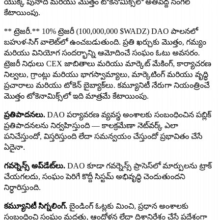
యొక్క పునాది మరియు మొత్తం టోకెనోమిక్స్‌లో అతిపెద్ద సింగిల్
కేటాయింపు.
** ట్రెజరీ.** 10% ట్రెజరీ (100,000,000 $WADZ) DAO పాలనలో
బహుళ-సిగ్ వాలెట్‌లో ఉంచబడుతుంది. ప్రతి ఖర్చుకు మొత్తం, గమ్యం
మరియు వినియోగ సందర్భాన్ని ఆమోదించే సంఘం ఓటు అవసరం.
ట్రెజరీ నిధులు CEX జాబితాలు మరియు మార్కెట్ మేకింగ్, కార్యాచరణ
నిల్వలు, గ్రాంట్లు మరియు భాగస్వామ్యాలు, మార్కెటింగ్ మరియు వృద్ధి
ప్రచారాలు మరియు టోకెన్ బైబ్యాక్‌లు. కమ్యూనిటీ నేరుగా నియంత్రించే
మొత్తం టోకెనామిక్స్‌లో ఇది మాత్రమే కేటాయింపు.
ప్రతిపాదనలు.
DAO పర్యావరణ వ్యవస్థ అంశాలకు సంబంధించిన పబ్లిక్
ప్రతిపాదనలను నిర్వహిస్తుంది — కాలక్రమేణా నెట్‌వర్క్ ఎలా
పనిచేస్తుందో, విస్తరిస్తుంది లేదా సమన్వయం చేస్తుందో ప్రభావితం చేసే
ఏదైనా.
గవర్నెన్స్ అప్‌డేట్‌లు.
DAO కూడా గవర్నెన్స్ ప్రాసెస్‌లో మార్పులను ట్రాక్
చేయగలదు, సంఘం పెరిగే కొద్దీ సిస్టమ్ అభివృద్ధి చెందుతుందని
నిర్ధారిస్తుంది.
కమ్యూనిటీ సిగ్నలింగ్.
బైండింగ్ ఓట్లకు మించి, ప్రధాన అంశాలకు
సంబంధించి సంఘం మద్దతు, ఆందోళన లేదా దిశానిర్దేశం చేసే ప్రదేశంగా