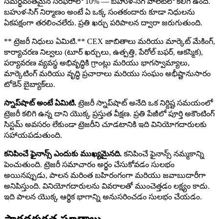
సమర్థవంతమైన సరఫరాలో 10% — బహుళ-సిగ్ వాలెట్‌లో కలిగి ఉంది.
బహుళ-సిగ్ నిర్మాణం అంటే ఏ ఒక్క సంతకందారు కూడా నిధులను
ఏకపక్షంగా తరలించలేరు. ప్రతి ఖర్చు పరిపాలన ద్వారా జరుగుతుంది.
** ట్రెజరీ నిధులు ఏమిటి.** CEX జాబితాలు మరియు మార్కెట్ మేకింగ్,
కార్యాచరణ నిల్వలు (టూర్ ఖర్చులు, ఉత్పత్తి, పేరోల్ బఫర్, ఆకస్మిక),
పర్యావరణ వ్యవస్థ అభివృద్ధికి గ్రాంట్లు మరియు భాగస్వామ్యాలు,
మార్కెటింగ్ మరియు వృద్ధి ప్రచారాలు మరియు సంఘం అభీష్టానుసారం
టోకెన్ బైబ్యాక్‌లు.
స్నాప్‌షాట్ అంటే ఏమిటి.
ట్రెజరీ స్నాప్‌షాట్ అనేది ఒక నిర్దిష్ట సమయంలో
ట్రెజరీ కలిగి ఉన్న దాని యొక్క ప్రస్తుత వీక్షణ. ప్రతి పేజీలో పూర్తి అకౌంటింగ్
సిస్టమ్ అవసరం లేకుండా ట్రెజరీని చూడటానికి ఇది వినియోగదారులకు
సహాయపడుతుంది.
కనిపించే ఫైనాన్స్ ఎందుకు ముఖ్యమైనది.
కనిపించే ఫైనాన్స్ నమ్మకాన్ని
పెంచుతుంది. ట్రెజరీ సమాచారం అర్థం చేసుకోవడం సులభం
అయినప్పుడు, పాలన మరింత బహిరంగంగా మరియు జవాబుదారీగా
అనిపిస్తుంది. వినియోగదారులను వివరాలతో ముంచెత్తడం లక్ష్యం కాదు.
ఇది పాలన యొక్క ఆర్థిక భాగాన్ని అనుసరించడం సులభం చేయడం.