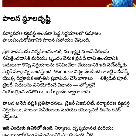
పాలన స్థూలదృష్టి
పర్యావరణ వ్యవస్థ అంతటా పెద్ద నిర్ణయాలలో సమాజం
పాలుపంచుకోవడానికి పాలన సహాయం చేస్తుంది.
ప్రతిపాదనలను నిర్వహించడానికి, ముఖ్యమైన అప్‌డేట్‌లను
సమీక్షించడానికి మరియు బృందం వెనుక ప్రతిదీ దాచి ఉంచడానికి
బదులుగా కొన్ని నిర్ణయాలను కనిపించేలా చేయడానికి ఇది నెట్‌వర్క్‌కు
పబ్లిక్ మార్గాన్ని అందిస్తుంది. Wadoozie నిర్మించబడింది కాబట్టి నెట్‌వర్క్
యొక్క దీర్ఘకాలిక ఆకృతిని ప్రభావితం చేసే భాగాలు — లిక్విడిటీ పూల్,
ట్రెజరీ, నిధులను వినియోగించే విధానం — హోల్డర్లచే
నియంత్రించబడతాయి, ఒకే బృందం ద్వారా కాదు.
పాలన అనేది పబ్లిక్ ప్రతిపాదనలు, ట్రెజరీ విజిబిలిటీ, పర్యావరణ వ్యవస్థ
నిర్ణయాలు, పాలనా నవీకరణలు మరియు కమ్యూనిటీ దిశను కవర్
చేస్తుంది.
ఇది ఎందుకు ఉనికిలో ఉంది.
నిర్మాణం, దృశ్యమానత మరియు
జవాబుదారీతనం సృష్టించడానికి పాలన ఉంది. ఏది