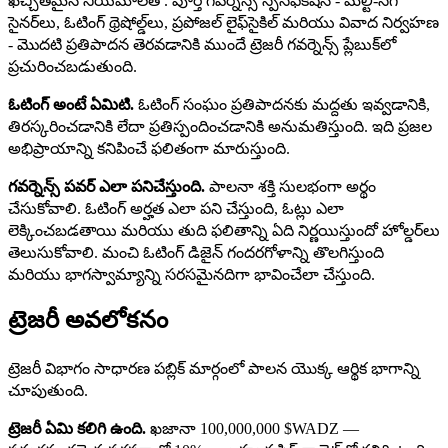
ఖచ్చితమైన నియమాలతో. పూర్తి గవర్నెన్స్ స్పెసిఫికేషన్ - మల్టీ-సిగ్
సైనర్‌లు, ఓటింగ్ థ్రెషోల్డ్‌లు, ప్రపోజల్ లైఫ్‌సైకిల్ మరియు వివాద నిర్వహణ
- మొదటి ప్రతిపాదన తెరవడానికి ముందే ట్రెజరీ గవర్నెన్స్ ప్లేబుక్‌లో
ప్రచురించబడుతుంది.
ఓటింగ్ అంటే ఏమిటి.
ఓటింగ్ సంఘం ప్రతిపాదనకు మద్దతు ఇవ్వడానికి,
తిరస్కరించడానికి లేదా ప్రతిస్పందించడానికి అనుమతిస్తుంది. ఇది ప్రజల
అభిప్రాయాన్ని కనిపించే ఫలితంగా మారుస్తుంది.
గవర్నెన్స్ పవర్ ఎలా పనిచేస్తుంది.
పాలనా శక్తి సులభంగా అర్థం
చేసుకోవాలి. ఓటింగ్ అర్హత ఎలా పని చేస్తుంది, ఓట్లు ఎలా
లెక్కించబడతాయి మరియు తుది ఫలితాన్ని ఏది నిర్ణయిస్తుందో హోల్డర్‌లు
తెలుసుకోవాలి. మంచి ఓటింగ్ డిజైన్ గందరగోళాన్ని తొలగిస్తుంది
మరియు భాగస్వామ్యాన్ని సరసమైనదిగా భావించేలా చేస్తుంది.
ట్రెజరీ అవలోకనం
ట్రెజరీ విభాగం సాధారణ పబ్లిక్ మార్గంలో పాలన యొక్క ఆర్థిక భాగాన్ని
చూపుతుంది.
ట్రెజరీ ఏమి కలిగి ఉంది.
ఖజానా 100,000,000 $WADZ —