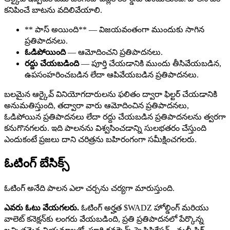
కనిపించే బాటను వదిలివేయాలి.
** పాస్ అయింది** — విజయవంతంగా ముందుకు సాగిన
ప్రతిపాదనలు.
ఓడిపోయింది
— ఆమోదించని ప్రతిపాదనలు.
రద్దు చేయబడింది
— పూర్తి చేయడానికి ముందు తీసివేయబడిన,
ఉపసంహరించబడిన లేదా ఆపివేయబడిన ప్రతిపాదనలు.
బలమైన ఆర్కైవ్ వినియోగదారులను ఫలితం ద్వారా ఫిల్టర్ చేయడానికి
అనుమతిస్తుంది, తద్వారా వారు ఆమోదించిన ప్రతిపాదనలు,
ఓడిపోయిన ప్రతిపాదనలు లేదా రద్దు చేయబడిన ప్రతిపాదనలను త్వరగా
కనుగొనగలరు. ఇది పాలనను విశ్వసించడాన్ని సులభతరం చేస్తుంది
ఎందుకంటే ప్రజలు దాని చరిత్రను బహిరంగంగా సమీక్షించగలరు.
ఓటింగ్ బేసిక్స్
ఓటింగ్ అనేది పాలన ఎలా చర్చను చర్యగా మారుస్తుంది.
ఎవరు ఓటు వేయగలరు.
ఓటింగ్ అర్హత $WADZ హోల్డింగ్ మరియు
వాలెట్ కనెక్షన్‌కు లంగరు వేయబడింది, ప్రతి ప్రతిపాదనలో పేర్కొన్న