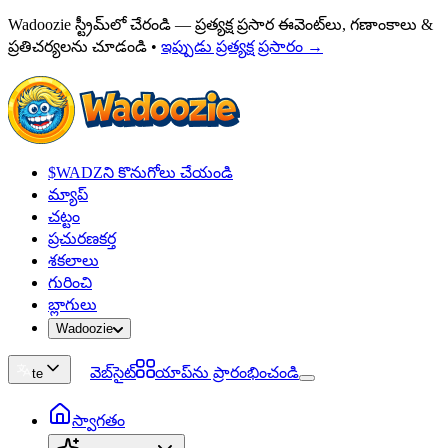
Wadoozie స్ట్రీమ్‌లో చేరండి — ప్రత్యక్ష ప్రసార ఈవెంట్‌లు, గణాంకాలు &
ప్రతిచర్యలను చూడండి
•
ఇప్పుడు ప్రత్యక్ష ప్రసారం →
$WADZని కొనుగోలు చేయండి
మ్యాప్
చట్టం
ప్రచురణకర్త
శకలాలు
గురించి
బ్లాగులు
Wadoozie
వెబ్‌సైట్
యాప్‌ను ప్రారంభించండి
te
స్వాగతం