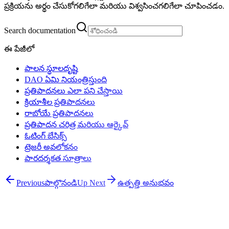
ప్రక్రియను అర్థం చేసుకోగలిగేలా మరియు విశ్వసించగలిగేలా చూపించడం.
Search documentation
ఈ పేజీలో
పాలన స్థూలదృష్టి
DAO ఏమి నియంత్రిస్తుంది
ప్రతిపాదనలు ఎలా పని చేస్తాయి
క్రియాశీల ప్రతిపాదనలు
రాబోయే ప్రతిపాదనలు
ప్రతిపాదన చరిత్ర మరియు ఆర్కైవ్
ఓటింగ్ బేసిక్స్
ట్రెజరీ అవలోకనం
పారదర్శకత సూత్రాలు
Previous
పాల్గొనండి
Up Next
ఉత్పత్తి అనుభవం