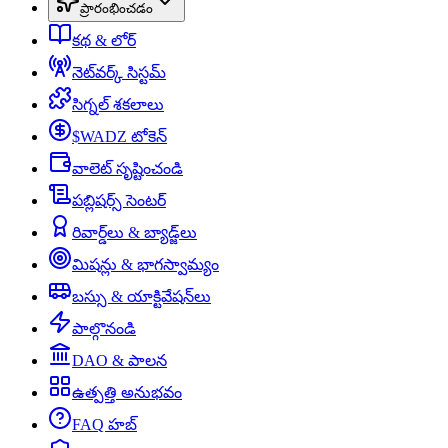
ప్రారంభించడం
కథ & లోర్
నెట్‌వర్క్ సిస్టమ్
సిగ్నల్ శకలాలు
$WADZ టోకెన్
వాలెట్ సృష్టించండి
పబ్లిషర్స్ సెంటర్
రివార్డ్‌లు & బ్యాడ్జ్‌లు
మిషన్లు & భాగస్వామ్యం
బస్సు & యాక్టివేషన్‌లు
పాల్గొనండి
DAO & పాలన
ఉత్పత్తి అనుభవం
FAQ హబ్