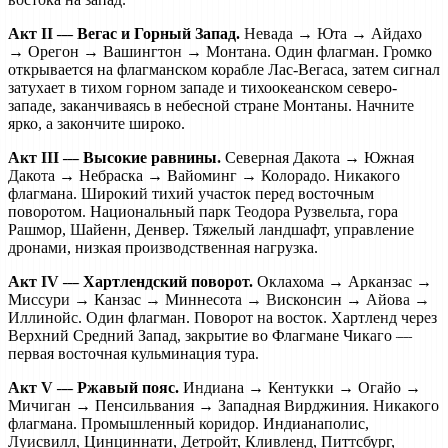
Акт II — Вегас и Горный Запад.
Невада → Юта → Айдахо
→ Орегон → Вашингтон → Монтана. Один флагман. Громко
открывается на флагманском корабле Лас-Вегаса, затем сигнал
затухает в тихом горном западе и тихоокеанском северо-
западе, заканчиваясь в небесной стране Монтаны. Начните
ярко, а закончите широко.
Акт III — Высокие равнины.
Северная Дакота → Южная
Дакота → Небраска → Вайоминг → Колорадо. Никакого
флагмана. Широкий тихий участок перед восточным
поворотом. Национальный парк Теодора Рузвельта, гора
Рашмор, Шайенн, Денвер. Тяжелый ландшафт, управление
дронами, низкая производственная нагрузка.
Акт IV — Хартлендский поворот.
Оклахома → Арканзас →
Миссури → Канзас → Миннесота → Висконсин → Айова →
Иллинойс. Один флагман. Поворот на восток. Хартленд через
Верхний Средний Запад, закрытие во Флагмане Чикаго —
первая восточная кульминация тура.
Акт V — Ржавый пояс.
Индиана → Кентукки → Огайо →
Мичиган → Пенсильвания → Западная Вирджиния. Никакого
флагмана. Промышленный коридор. Индианаполис,
Луисвилл, Цинциннати, Детройт, Кливленд, Питтсбург,