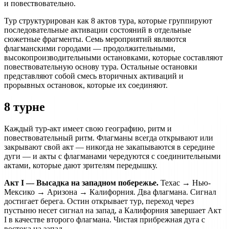
и повествовательно.
Тур структурирован как 8 актов тура, которые группируют
последовательные активации состояний в отдельные
сюжетные фрагменты. Семь мероприятий являются
флагманскими городами — продолжительными,
высокопроизводительными остановками, которые составляют
повествовательную основу тура. Остальные остановки
представляют собой смесь вторичных активаций и
прорывных остановок, которые их соединяют.
8 турне
Каждый тур-акт имеет свою географию, ритм и
повествовательный ритм. Флагманы всегда открывают или
закрывают свой акт — никогда не закапываются в середине
дуги — и акты с флагманами чередуются с соединительными
актами, которые дают зрителям передышку.
Акт I — Высадка на западном побережье.
Техас → Нью-
Мексико → Аризона → Калифорния. Два флагмана. Сигнал
достигает берега. Остин открывает тур, переход через
пустыню несет сигнал на запад, а Калифорния завершает Акт
I в качестве второго флагмана. Чистая прибрежная дуга с
востока на запад.