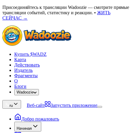
Присоединяйтесь к трансляции Wadoozie — смотрите прямые
трансляции событий, статистику и реакции.
•
ЖИТЬ
СЕЙЧАС →
Купить $WADZ
Карта
Действовать
Издатель
Фрагменты
О
Блоги
Wadoozie
Веб-сайт
Запустить приложение
ru
Добро пожаловать
Начиная