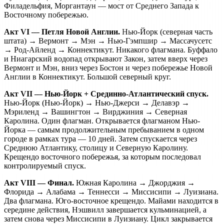
Филадельфия, Моргантаун — мост от Среднего Запада к
Восточному побережью.
Акт VI — Петля Новой Англии.
Нью-Йорк (северная часть
штата) → Вермонт → Мэн → Нью-Гэмпшир → Массачусетс
→ Род-Айленд → Коннектикут. Никакого флагмана. Буффало
и Ниагарский водопад открывают Закон, затем вверх через
Вермонт и Мэн, вниз через Бостон и через побережье Новой
Англии в Коннектикут. Большой северный круг.
Акт VII — Нью-Йорк + Срединно-Атлантический спуск.
Нью-Йорк (Нью-Йорк) → Нью-Джерси → Делавэр →
Мэриленд → Вашингтон → Вирджиния → Северная
Каролина. Один флагман. Открывается флагманом Нью-
Йорка — самым продолжительным пребыванием в одном
городе в рамках тура — 10 дней. Затем спускается через
Среднюю Атлантику, столицу и Северную Каролину.
Крещендо восточного побережья, за которым последовал
контролируемый спуск.
Акт VIII — Финал.
Южная Каролина → Джорджия →
Флорида → Алабама → Теннесси → Миссисипи → Луизиана.
Два флагмана. Юго-восточное крещендо. Майами находится в
середине действия, Нэшвилл завершается кульминацией, а
затем снова через Миссисипи в Луизиану. Цикл закрывается