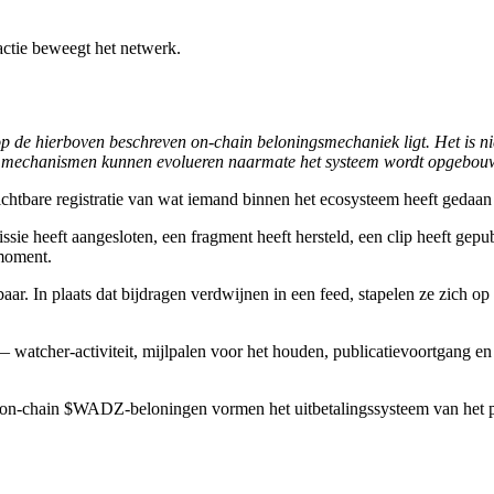
actie beweegt het netwerk.
p de hierboven beschreven on-chain beloningsmechaniek ligt. Het is nie
ke mechanismen kunnen evolueren naarmate het systeem wordt opgebou
chtbare registratie van wat iemand binnen het ecosysteem heeft gedaan e
e heeft aangesloten, een fragment heeft hersteld, een clip heeft gepubl
moment.
. In plaats dat bijdragen verdwijnen in een feed, stapelen ze zich op i
 watcher-activiteit, mijlpalen voor het houden, publicatievoortgang e
n-chain $WADZ-beloningen vormen het uitbetalingssysteem van het proj