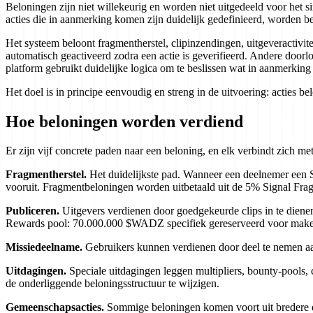
Beloningen zijn niet willekeurig en worden niet uitgedeeld voor het s
acties die in aanmerking komen zijn duidelijk gedefinieerd, worden 
Het systeem beloont fragmentherstel, clipinzendingen, uitgeveractiv
automatisch geactiveerd zodra een actie is geverifieerd. Andere door
platform gebruikt duidelijke logica om te beslissen wat in aanmerkin
Het doel is in principe eenvoudig en streng in de uitvoering: acties b
Hoe beloningen worden verdiend
Er zijn vijf concrete paden naar een beloning, en elk verbindt zich 
Fragmentherstel.
Het duidelijkste pad. Wanneer een deelnemer een S
vooruit. Fragmentbeloningen worden uitbetaald uit de 5% Signal Fra
Publiceren.
Uitgevers verdienen door goedgekeurde clips in te dienen
Rewards pool: 70.000.000 $WADZ specifiek gereserveerd voor makers
Missiedeelname.
Gebruikers kunnen verdienen door deel te nemen aan 
Uitdagingen.
Speciale uitdagingen leggen multipliers, bounty-pools
de onderliggende beloningsstructuur te wijzigen.
Gemeenschapsacties.
Sommige beloningen komen voort uit bredere 