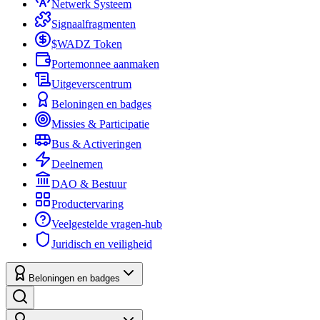
Netwerk Systeem
Signaalfragmenten
$WADZ Token
Portemonnee aanmaken
Uitgeverscentrum
Beloningen en badges
Missies & Participatie
Bus & Activeringen
Deelnemen
DAO & Bestuur
Productervaring
Veelgestelde vragen-hub
Juridisch en veiligheid
Beloningen en badges