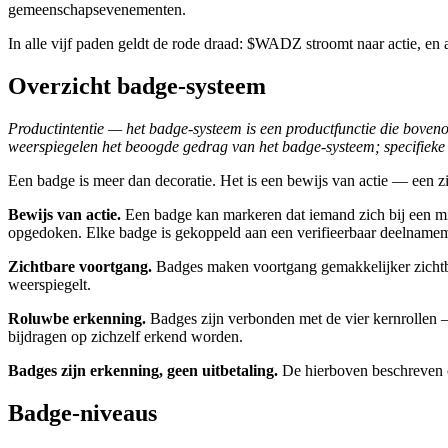
gemeenschapsevenementen.
In alle vijf paden geldt de rode draad: $WADZ stroomt naar actie, en 
Overzicht badge-systeem
Productintentie — het badge-systeem is een productfunctie die boveno
weerspiegelen het beoogde gedrag van het badge-systeem; specifie
Een badge is meer dan decoratie. Het is een bewijs van actie — een zi
Bewijs van actie.
Een badge kan markeren dat iemand zich bij een missi
opgedoken. Elke badge is gekoppeld aan een verifieerbaar deelname
Zichtbare voortgang.
Badges maken voortgang gemakkelijker zichtbaar
weerspiegelt.
Roluwbe erkenning.
Badges zijn verbonden met de vier kernrollen —
bijdragen op zichzelf erkend worden.
Badges zijn erkenning, geen uitbetaling.
De hierboven beschreven o
Badge-niveaus