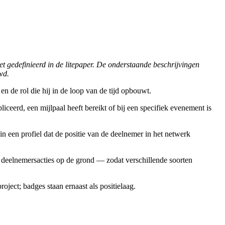
t gedefinieerd in de litepaper. De onderstaande beschrijvingen
wd.
n de rol die hij in de loop van de tijd opbouwt.
iceerd, een mijlpaal heeft bereikt of bij een specifiek evenement is
n een profiel dat de positie van de deelnemer in het netwerk
n deelnemersacties op de grond — zodat verschillende soorten
ect; badges staan ernaast als positielaag.