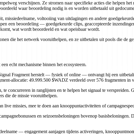
impelweg verschijnen. Ze stromen naar specifieke acties die helpen het n
beoordeeld waar beoordeling nodig is en worden uitbetaald uit gedocume
iteit, missiedeelname, voltooiing van uitdagingen en andere goedgekeu
lopen een beoordeling — goedgekeurde clips, geaccepteerde inzendingen
g komt, wat wordt beoordeeld en wat opeisbaar wordt.
elonen die het netwerk vooruithelpen, en ze uitbetalen uit pools die de 
met een echt mechanisme binnen het ecosysteem.
ignal Fragment herstelt — fysiek of online — ontvangt hij een uitbe
gment-allocatie: 49.999.500 $WADZ verdeeld over 576 fragmenten in v
, te concurreren in ranglijsten en te helpen het signaal te verspreiden
 die de missie vooruithelpen.
live missies, mee te doen aan knooppuntactiviteiten of campagnespecifi
, campagnebonussen en seizoensbeloningen bovenop basisbeloningen. De
deelname — engagement aanjagen tijdens activeringen, knooppuntmome