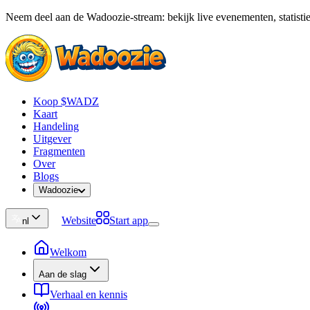
Neem deel aan de Wadoozie-stream: bekijk live evenementen, statistie
Koop $WADZ
Kaart
Handeling
Uitgever
Fragmenten
Over
Blogs
Wadoozie
Website
Start app
nl
Welkom
Aan de slag
Verhaal en kennis