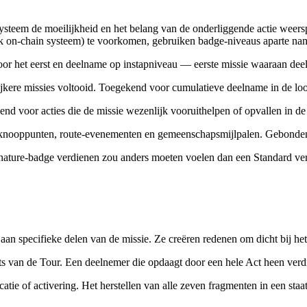
ysteem de moeilijkheid en het belang van de onderliggende actie weer
 on-chain systeem) te voorkomen, gebruiken badge-niveaus aparte na
or het eerst en deelname op instapniveau — eerste missie waaraan deelg
ijkere missies voltooid. Toegekend voor cumulatieve deelname in de loo
iend voor acties die de missie wezenlijk vooruithelpen of opvallen in 
e knooppunten, route-evenementen en gemeenschapsmijlpalen. Gebonde
nature-badge verdienen zou anders moeten voelen dan een Standard ver
an specifieke delen van de missie. Ze creëren redenen om dicht bij het
 van de Tour. Een deelnemer die opdaagt door een hele Act heen verdie
atie of activering. Het herstellen van alle zeven fragmenten in een sta