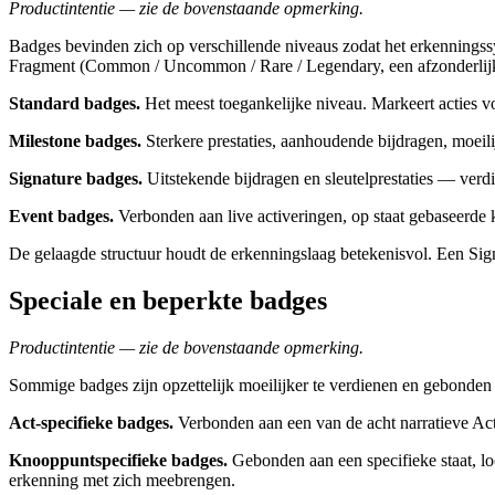
Productintentie — zie de bovenstaande opmerking.
Badges bevinden zich op verschillende niveaus zodat het erkenningss
Fragment (Common / Uncommon / Rare / Legendary, een afzonderlijk
Standard badges.
Het meest toegankelijke niveau. Markeert acties vo
Milestone badges.
Sterkere prestaties, aanhoudende bijdragen, moeil
Signature badges.
Uitstekende bijdragen en sleutelprestaties — verd
Event badges.
Verbonden aan live activeringen, op staat gebaseerd
De gelaagde structuur houdt de erkenningslaag betekenisvol. Een Sig
Speciale en beperkte badges
Productintentie — zie de bovenstaande opmerking.
Sommige badges zijn opzettelijk moeilijker te verdienen en gebonden a
Act-specifieke badges.
Verbonden aan een van de acht narratieve Acts
Knooppuntspecifieke badges.
Gebonden aan een specifieke staat, loc
erkenning met zich meebrengen.