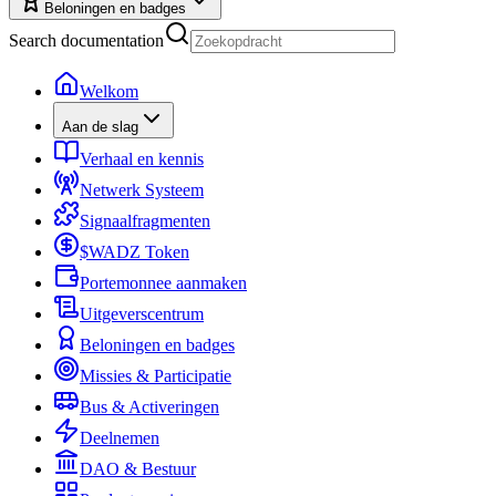
Beloningen en badges
Search documentation
Welkom
Aan de slag
Verhaal en kennis
Netwerk Systeem
Signaalfragmenten
$WADZ Token
Portemonnee aanmaken
Uitgeverscentrum
Beloningen en badges
Missies & Participatie
Bus & Activeringen
Deelnemen
DAO & Bestuur