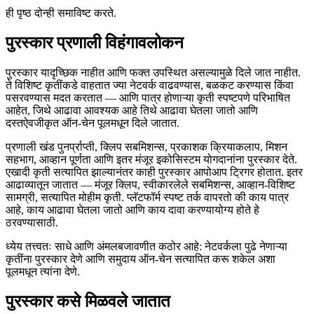
ही पृष्ठ दोन्ही समाविष्ट करते.
पुरस्कार प्रणाली विहंगावलोकन
पुरस्कार यादृच्छिक नाहीत आणि फक्त उपस्थित असल्यामुळे दिले जात नाहीत.
ते विशिष्ट कृतींकडे वाहतात ज्या नेटवर्क वाढवण्यास, बळकट करण्यास किंवा
पसरवण्यास मदत करतात — आणि पात्र होणाऱ्या कृती स्पष्टपणे परिभाषित
आहेत, जिथे आढावा आवश्यक आहे तिथे आढावा घेतला जातो आणि
दस्तऐवजीकृत ऑन-चेन पूलमधून दिले जातात.
प्रणाली खंड पुनर्प्राप्ती, क्लिप सबमिशन्स, प्रकाशक क्रियाकलाप, मिशन
सहभाग, आव्हान पूर्णता आणि इतर मंजूर इकोसिस्टम योगदानांना पुरस्कार देते.
एखादी कृती सत्यापित झाल्यानंतर काही पुरस्कार आपोआप ट्रिगर होतात. इतर
आढाव्यातून जातात — मंजूर क्लिप, स्वीकारलेले सबमिशन्स, आव्हान-विशिष्ट
सामग्री, सत्यापित मोहीम कृती. प्लॅटफॉर्म स्पष्ट तर्क वापरतो की काय पात्र
आहे, काय आढावा घेतला जातो आणि काय दावा करण्यायोग्य होते हे
ठरवण्यासाठी.
ध्येय तत्त्वतः साधे आणि अंमलबजावणीत कठोर आहे: नेटवर्कला पुढे नेणाऱ्या
कृतींना पुरस्कार देणे आणि समुदाय ऑन-चेन सत्यापित करू शकेल अशा
पूलमधून त्यांना देणे.
पुरस्कार कसे मिळवले जातात