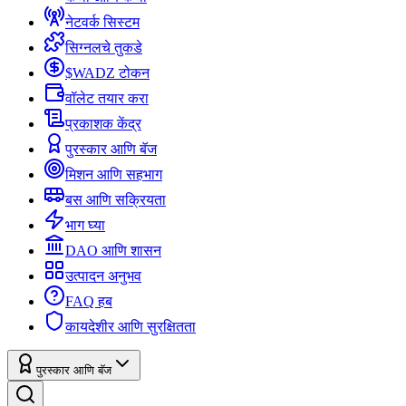
नेटवर्क सिस्टम
सिग्नलचे तुकडे
$WADZ टोकन
वॉलेट तयार करा
प्रकाशक केंद्र
पुरस्कार आणि बॅज
मिशन आणि सहभाग
बस आणि सक्रियता
भाग घ्या
DAO आणि शासन
उत्पादन अनुभव
FAQ हब
कायदेशीर आणि सुरक्षितता
पुरस्कार आणि बॅज