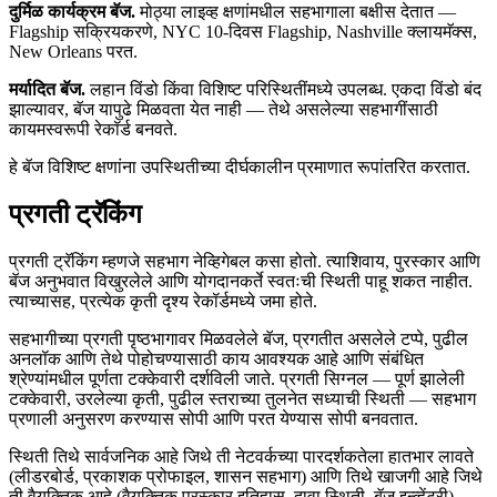
दुर्मिळ कार्यक्रम बॅज.
मोठ्या लाइव्ह क्षणांमधील सहभागाला बक्षीस देतात —
Flagship सक्रियकरणे, NYC 10-दिवस Flagship, Nashville क्लायमॅक्स,
New Orleans परत.
मर्यादित बॅज.
लहान विंडो किंवा विशिष्ट परिस्थितींमध्ये उपलब्ध. एकदा विंडो बंद
झाल्यावर, बॅज यापुढे मिळवता येत नाही — तेथे असलेल्या सहभागींसाठी
कायमस्वरूपी रेकॉर्ड बनवते.
हे बॅज विशिष्ट क्षणांना उपस्थितीच्या दीर्घकालीन प्रमाणात रूपांतरित करतात.
प्रगती ट्रॅकिंग
प्रगती ट्रॅकिंग म्हणजे सहभाग नेव्हिगेबल कसा होतो. त्याशिवाय, पुरस्कार आणि
बॅज अनुभवात विखुरलेले आणि योगदानकर्ते स्वतःची स्थिती पाहू शकत नाहीत.
त्याच्यासह, प्रत्येक कृती दृश्य रेकॉर्डमध्ये जमा होते.
सहभागीच्या प्रगती पृष्ठभागावर मिळवलेले बॅज, प्रगतीत असलेले टप्पे, पुढील
अनलॉक आणि तेथे पोहोचण्यासाठी काय आवश्यक आहे आणि संबंधित
श्रेण्यांमधील पूर्णता टक्केवारी दर्शविली जाते. प्रगती सिग्नल — पूर्ण झालेली
टक्केवारी, उरलेल्या कृती, पुढील स्तराच्या तुलनेत सध्याची स्थिती — सहभाग
प्रणाली अनुसरण करण्यास सोपी आणि परत येण्यास सोपी बनवतात.
स्थिती तिथे सार्वजनिक आहे जिथे ती नेटवर्कच्या पारदर्शकतेला हातभार लावते
(लीडरबोर्ड, प्रकाशक प्रोफाइल, शासन सहभाग) आणि तिथे खाजगी आहे जिथे
ती वैयक्तिक आहे (वैयक्तिक पुरस्कार इतिहास, दावा स्थिती, बॅज इन्व्हेंटरी).