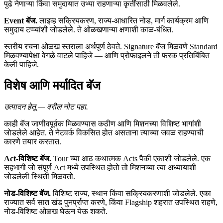
पुढे नेणाऱ्या किंवा समुदायात उभ्या राहणाऱ्या कृतींसाठी मिळवलेले.
Event बॅज.
लाइव्ह सक्रियकरण, राज्य-आधारित नोड, मार्ग कार्यक्रम आणि
समुदाय टप्प्यांशी जोडलेले. ते ओळखणाऱ्या क्षणाशी काळ-बंधित.
स्तरीय रचना ओळख स्तराला अर्थपूर्ण ठेवते. Signature बॅज मिळवणे Standard
मिळवण्यापेक्षा वेगळे वाटले पाहिजे — आणि प्रोफाइलने ती फरक प्रतिबिंबित
केली पाहिजे.
विशेष आणि मर्यादित बॅज
उत्पादन हेतू — वरील नोट पहा.
काही बॅज जाणीवपूर्वक मिळवण्यास कठीण आणि मिशनच्या विशिष्ट भागांशी
जोडलेले आहेत. ते नेटवर्क विकसित होत असताना त्याच्या जवळ राहण्याची
कारणे तयार करतात.
Act-विशिष्ट बॅज.
Tour च्या आठ कथात्मक Acts पैकी एकाशी जोडलेले. एक
सहभागी जो संपूर्ण Act मध्ये उपस्थित होतो तो मिशनच्या त्या अध्यायाशी
जोडलेली स्थिती मिळवतो.
नोड-विशिष्ट बॅज.
विशिष्ट राज्य, स्थान किंवा सक्रियकरणाशी जोडलेले. एका
राज्यात सर्व सात खंड पुनर्प्राप्त करणे, किंवा Flagship शहरात उपस्थित राहणे,
नोड-विशिष्ट ओळख घेऊन येऊ शकते.