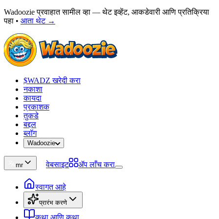
Wadoozie प्रवाहात सामील व्हा — थेट इव्हेंट, आकडेवारी आणि प्रतिक्रिया
पहा
•
आता थेट →
$WADZ खरेदी करा
नकाशा
कायदा
प्रकाशक
तुकडे
बद्दल
ब्लॉग
Wadoozie
वेबसाइट
ॲप लाँच करा
mr
स्वागत आहे
प्रारंभ करणे
कथा आणि कथा