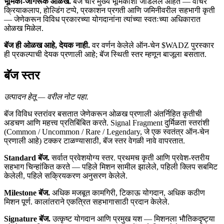
भूमिका-जागरूक ओळख.
बॅज चार मुख्य भूमिकांशी जोडलेले आहेत — वॉचर
क्रियाकलाप, होल्डिंग टप्पे, प्रकाशन प्रगती आणि जमिनीवरील सहभागी कृती
— जेणेकरून विविध प्रकारच्या योगदानांना त्यांच्या स्वतःच्या अधिकारात
ओळख मिळेल.
बॅज ही ओळख आहे, देयक नाही.
वर वर्णन केलेले ऑन-चेन $WADZ पुरस्कार
ही प्रकल्पाची देयक प्रणाली आहे; बॅज स्थिती स्तर म्हणून बाजूला बसतात.
बॅज स्तर
उत्पादन हेतू — वरील नोट पहा.
बॅज विविध स्तरांवर बसतात जेणेकरून ओळख प्रणाली अंतर्निहित कृतीची
अडचण आणि महत्त्व प्रतिबिंबित करते. Signal Fragment दुर्मिळता स्तरांशी
(Common / Uncommon / Rare / Legendary, जे एक स्वतंत्र ऑन-चेन
प्रणाली आहे) टक्कर टाळण्यासाठी, बॅज स्तर वेगळी नावे वापरतात.
Standard बॅज.
सर्वात प्रवेशयोग्य स्तर. प्रथमच कृती आणि प्रवेश-स्तरीय
सहभाग चिन्हांकित करते — पहिले मिशन सामील झालेले, पहिली क्लिप सबमिट
केलेली, पहिले सक्रियकरण अनुसरण केलेले.
Milestone बॅज.
अधिक मजबूत कामगिरी, टिकाऊ योगदान, अधिक कठीण
मिशन पूर्ण. कालांतराने एकत्रित सहभागासाठी प्रदान केलेले.
Signature बॅज.
उत्कृष्ट योगदान आणि प्रमुख यश — मिशनला भौतिकदृष्ट्या