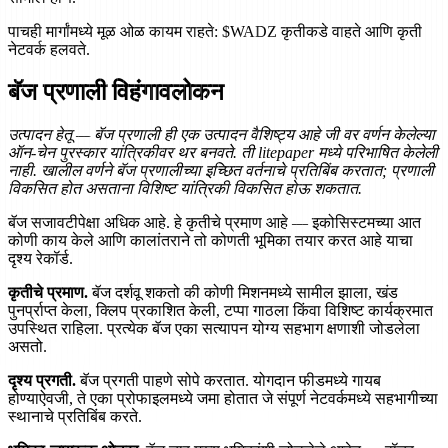
पाचही मार्गांमध्ये मूळ ओळ कायम राहते: $WADZ कृतीकडे वाहते आणि कृती
नेटवर्क हलवते.
बॅज प्रणाली विहंगावलोकन
उत्पादन हेतू — बॅज प्रणाली ही एक उत्पादन वैशिष्ट्य आहे जी वर वर्णन केलेल्या
ऑन-चेन पुरस्कार यांत्रिकीवर थर बनवते. ती litepaper मध्ये परिभाषित केलेली
नाही. खालील वर्णने बॅज प्रणालीच्या इच्छित वर्तनाचे प्रतिबिंब करतात; प्रणाली
विकसित होत असताना विशिष्ट यांत्रिकी विकसित होऊ शकतात.
बॅज सजावटीपेक्षा अधिक आहे. हे कृतीचे प्रमाण आहे — इकोसिस्टमच्या आत
कोणी काय केले आणि कालांतराने तो कोणती भूमिका तयार करत आहे याचा
दृश्य रेकॉर्ड.
कृतीचे प्रमाण.
बॅज दर्शवू शकतो की कोणी मिशनमध्ये सामील झाला, खंड
पुनर्प्राप्त केला, क्लिप प्रकाशित केली, टप्पा गाठला किंवा विशिष्ट कार्यक्रमात
उपस्थित राहिला. प्रत्येक बॅज एका सत्यापन योग्य सहभाग क्षणाशी जोडलेला
असतो.
दृश्य प्रगती.
बॅज प्रगती पाहणे सोपे करतात. योगदान फीडमध्ये गायब
होण्याऐवजी, ते एका प्रोफाइलमध्ये जमा होतात जे संपूर्ण नेटवर्कमध्ये सहभागीच्या
स्थानाचे प्रतिबिंब करते.