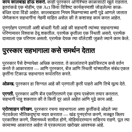
काय कालबाह्य होऊ शकते.
काही पुरस्कार अनिश्चित काळासाठी खुले राहतात.
इतरांकडे एक मोहीम, एक Act किंवा विशिष्ट कार्यक्रमाशी जोडलेल्या काळ-
बंधित दावा विंडो आहेत. कालबाह्यता नियम मिळण्याच्या क्षणी पुढे आणले जातात
जेणेकरून सहभागींना नेहमी माहित असेल की ते कशासह काम करत आहेत.
पुनर्ग्रहण प्रणाली अशी बांधली गेली आहे की सहभागी त्यांच्या सहभागाच्या
परिणामावर विश्वास ठेवू शकतील. प्रत्येक कृतीला एक स्थिती असते. प्रत्येक
दाव्याला एक परिणाम असतो. प्रत्येक देयक त्या वॉलेटशी जुळते ज्याने काम केले.
पुरस्कार सहभागाला कसे समर्थन देतात
पुरस्कार पैसे देण्यापेक्षा अधिक करतात. ते कालांतराने इकोसिस्टम कसे वर्तन
करते ते आकारतात — आणि पुरस्कार, बॅज आणि स्थिती यांच्यातील संबंध एकल
कृतींना टिकाऊ सहभागात रूपांतरित करते.
ओळख.
पुरस्कार हा सिग्नल आहे की प्रणाली कृती पाहते आणि तिचे मूल्य देते.
प्रगती.
पुरस्कार आणि बॅज एकत्रितपणे एक दृश्य प्रक्षेपण तयार करतात.
सहभागी पाहू शकतात की ते किती दूर आले आहेत आणि पुढे काय आहे.
प्रोत्साहन संरेखण.
पुरस्कार रचना सहभागाला अशा कृतींकडे ओढते ज्या
नेटवर्कला भौतिकदृष्ट्या मदत करतात — खंड पुनर्प्राप्त करणे, मजबूत क्लिप
प्रकाशित करणे, मिशनमध्ये सामील होणे, मोहिमांदरम्यान सक्रिय राहणे. पूल त्या
कामाच्या आकारात आहेत जे प्रकल्पाला खरोखर आवश्यक आहे.