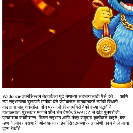
Wadoozie इकोसिस्टम नेटवर्कला पुढे नेणाऱ्या सहभागासाठी पैसे देते — आणि
त्या सहभागाचा दृश्यपणे मागोवा घेते जेणेकरून योगदानकर्ते त्यांची स्थिती
वाढताना पाहू शकतील. दोन प्रणाली ही कामगिरी वेगवेगळ्या पद्धतीने
हाताळतात. पुरस्कार म्हणजे ऑन-चेन देयके: $WADZ जे खंड पुनर्प्राप्ती,
प्रकाशक सबमिशन्स, मिशन सहभाग आणि मंजूर समुदाय कृतींकडे वाहते. बॅज
म्हणजे त्यावर बसणारी ओळख-स्तर: इकोसिस्टमच्या आत कोणी काय केले याचा
दृश्य रेकॉर्ड.