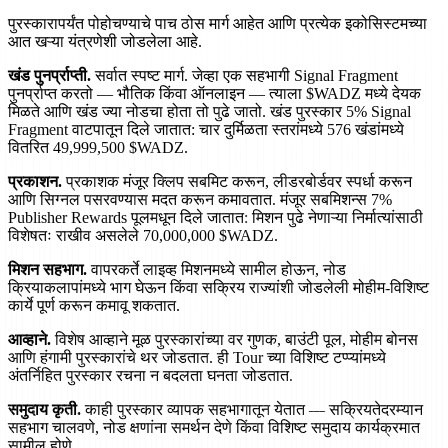
पुरस्कारापर्यंत पोहोचण्याचे पाच ठोस मार्ग आहेत आणि प्रत्येक इकोसिस्टमच्या
आत खऱ्या यंत्रणेशी जोडलेला आहे.
खंड पुनर्प्राप्ती.
सर्वात स्पष्ट मार्ग. जेव्हा एक सहभागी Signal Fragment
पुनर्प्राप्त करतो — भौतिक किंवा ऑनलाइन — त्याला $WADZ मध्ये देयक
मिळते आणि खंड ज्या नोडचा होता तो पुढे जातो. खंड पुरस्कार 5% Signal
Fragment वाटपातून दिले जातात: चार दुर्मिळता स्तरांमध्ये 576 खंडांमध्ये
वितरित 49,999,500 $WADZ.
प्रकाशन.
प्रकाशक मंजूर क्लिप सबमिट करून, लीडरबोर्डवर स्पर्धा करून
आणि सिग्नल पसरवण्यास मदत करून कमावतात. मंजूर सबमिशन्स 7%
Publisher Rewards पूलमधून दिले जातात: मिशन पुढे नेणाऱ्या निर्मात्यांसाठी
विशेषतः राखीव असलेले 70,000,000 $WADZ.
मिशन सहभाग.
वापरकर्ते लाइव्ह मिशनमध्ये सामील होऊन, नोड
क्रियाकलापांमध्ये भाग घेऊन किंवा सक्रिय राज्यांशी जोडलेली मोहीम-विशिष्ट
कार्ये पूर्ण करून कमावू शकतात.
आव्हाने.
विशेष आव्हाने मूळ पुरस्कारांच्या वर गुणक, बाउंटी पूल, मोहीम बोनस
आणि हंगामी पुरस्कारांचे थर जोडतात. ही Tour च्या विशिष्ट टप्प्यांमध्ये
अंतर्निहित पुरस्कार रचना न बदलता घनता जोडतात.
समुदाय कृती.
काही पुरस्कार व्यापक सहभागातून येतात — सक्रियतेदरम्यान
सहभाग चालवणे, नोड क्षणांना समर्थन देणे किंवा विशिष्ट समुदाय कार्यक्रमात
सामील होणे.