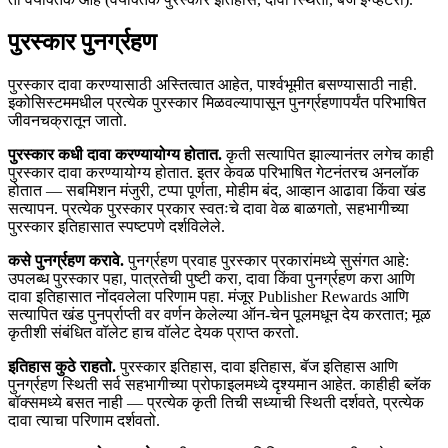
पुरस्कार पुनर्ग्रहण
पुरस्कार दावा करण्यासाठी अस्तित्वात आहेत, पार्श्वभूमीत बसण्यासाठी नाही.
इकोसिस्टममधील प्रत्येक पुरस्कार मिळवल्यापासून पुनर्ग्रहणापर्यंत परिभाषित
जीवनचक्रातून जातो.
पुरस्कार कधी दावा करण्यायोग्य होतात.
कृती सत्यापित झाल्यानंतर लगेच काही
पुरस्कार दावा करण्यायोग्य होतात. इतर केवळ परिभाषित गेटनंतरच अनलॉक
होतात — सबमिशन मंजुरी, टप्पा पूर्णता, मोहीम बंद, आव्हान आढावा किंवा खंड
सत्यापन. प्रत्येक पुरस्कार प्रकार स्वतःचे दावा वेळ बाळगतो, सहभागीच्या
पुरस्कार इतिहासात स्पष्टपणे दर्शविलेले.
कसे पुनर्ग्रहण करावे.
पुनर्ग्रहण प्रवाह पुरस्कार प्रकारांमध्ये सुसंगत आहे:
उपलब्ध पुरस्कार पहा, पात्रतेची पुष्टी करा, दावा किंवा पुनर्ग्रहण करा आणि
दावा इतिहासात नोंदवलेला परिणाम पहा. मंजूर Publisher Rewards आणि
सत्यापित खंड पुनर्प्राप्ती वर वर्णन केलेल्या ऑन-चेन पूलमधून देय करतात; मूळ
कृतीशी संबंधित वॉलेट हाच वॉलेट देयक प्राप्त करतो.
इतिहास कुठे राहतो.
पुरस्कार इतिहास, दावा इतिहास, बॅज इतिहास आणि
पुनर्ग्रहण स्थिती सर्व सहभागीच्या प्रोफाइलमध्ये दृश्यमान आहेत. काहीही ब्लॅक
बॉक्समध्ये बसत नाही — प्रत्येक कृती तिची सध्याची स्थिती दर्शवते, प्रत्येक
दावा त्याचा परिणाम दर्शवतो.