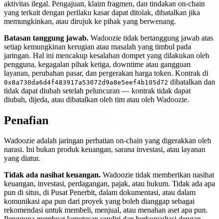
aktivitas ilegal. Pengajuan, klaim fragmen, dan tindakan on-chain
yang terkait dengan perilaku kasar dapat ditolak, dibatalkan jika
memungkinkan, atau dirujuk ke pihak yang berwenang.
Batasan tanggung jawab.
Wadoozie tidak bertanggung jawab atas
setiap kemungkinan kerugian atau masalah yang timbul pada
jaringan. Hal ini mencakup kesalahan dompet yang dilakukan oleh
pengguna, kegagalan pihak ketiga, downtime atau gangguan
layanan, perubahan pasar, dan pergerakan harga token. Kontrak di
dibatalkan dan
0x8a730da6d4f483917a53072d9a8e5eef4b105d72
tidak dapat diubah setelah peluncuran — kontrak tidak dapat
diubah, dijeda, atau dibatalkan oleh tim atau oleh Wadoozie.
Penafian
Wadoozie adalah jaringan perhatian on-chain yang digerakkan oleh
narasi. Ini bukan produk keuangan, sarana investasi, atau layanan
yang diatur.
Tidak ada nasihat keuangan.
Wadoozie tidak memberikan nasihat
keuangan, investasi, perdagangan, pajak, atau hukum. Tidak ada apa
pun di situs, di Pusat Penerbit, dalam dokumentasi, atau dalam
komunikasi apa pun dari proyek yang boleh dianggap sebagai
rekomendasi untuk membeli, menjual, atau menahan aset apa pun.
Pengguna membuat keputusan sendiri dan berkonsultasi dengan