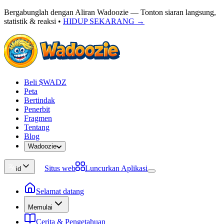
Bergabunglah dengan Aliran Wadoozie — Tonton siaran langsung,
statistik & reaksi
•
HIDUP SEKARANG →
Beli $WADZ
Peta
Bertindak
Penerbit
Fragmen
Tentang
Blog
Wadoozie
Situs web
Luncurkan Aplikasi
id
Selamat datang
Memulai
Cerita & Pengetahuan