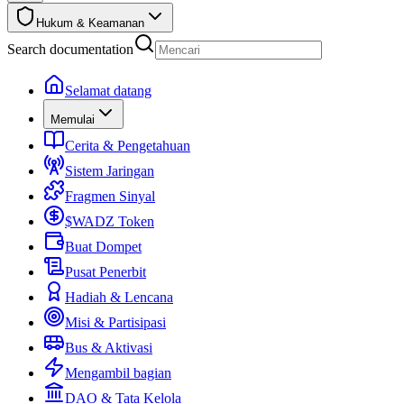
Hukum & Keamanan
Search documentation
Selamat datang
Memulai
Cerita & Pengetahuan
Sistem Jaringan
Fragmen Sinyal
$WADZ Token
Buat Dompet
Pusat Penerbit
Hadiah & Lencana
Misi & Partisipasi
Bus & Aktivasi
Mengambil bagian
DAO & Tata Kelola