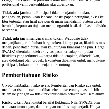
profesional yang berkualifikasi jika diperlukan.
Tidak ada jaminan.
Partisipasi tidak menjamin imbalan,
penghasilan, pembukaan lencana, posisi papan peringkat, akses ke
fitur tertentu, atau hasil apa pun di masa mendatang. Sistem dapat
berubah, keputusan tinjauan mempengaruhi hasil, dan hasil individu
bervariasi.
Tidak ada janji mengenai nilai token.
Wadoozie tidak
menjanjikan pertumbuhan harga token, kinerja pasar, likuiditas masa
depan, pencatatan bursa, atau keuntungan finansial apa pun. Harga
$WADZ ditentukan oleh aktivitas pasar terhadap kumpulan
likuiditas yang terkunci — harga tidak ditetapkan, dikendalikan,
atau didukung oleh proyek. Ekosistem dibangun untuk mendukung
partisipasi, bukan untuk menjamin keuntungan.
Pemberitahuan Risiko
Crypto melibatkan risiko nyata. Pemberitahuan Risiko ada untuk
membuat risiko tersebut terlihat sebelum seseorang masuk lebih
dalam ke jaringan — tidak terkubur dalam cetakan kecil setelahnya.
Risiko token.
Aset digital bersifat fluktuatif. Nilai $WADZ bisa
naik atau turun tajam, dan kerugian total bisa saja terjadi. Hanya