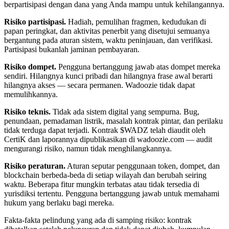
berpartisipasi dengan dana yang Anda mampu untuk kehilangannya.
Risiko partisipasi.
Hadiah, pemulihan fragmen, kedudukan di
papan peringkat, dan aktivitas penerbit yang disetujui semuanya
bergantung pada aturan sistem, waktu peninjauan, dan verifikasi.
Partisipasi bukanlah jaminan pembayaran.
Risiko dompet.
Pengguna bertanggung jawab atas dompet mereka
sendiri. Hilangnya kunci pribadi dan hilangnya frase awal berarti
hilangnya akses — secara permanen. Wadoozie tidak dapat
memulihkannya.
Risiko teknis.
Tidak ada sistem digital yang sempurna. Bug,
penundaan, pemadaman listrik, masalah kontrak pintar, dan perilaku
tidak terduga dapat terjadi. Kontrak $WADZ telah diaudit oleh
CertiK dan laporannya dipublikasikan di wadoozie.com — audit
mengurangi risiko, namun tidak menghilangkannya.
Risiko peraturan.
Aturan seputar penggunaan token, dompet, dan
blockchain berbeda-beda di setiap wilayah dan berubah seiring
waktu. Beberapa fitur mungkin terbatas atau tidak tersedia di
yurisdiksi tertentu. Pengguna bertanggung jawab untuk memahami
hukum yang berlaku bagi mereka.
Fakta-fakta pelindung yang ada di samping risiko: kontrak