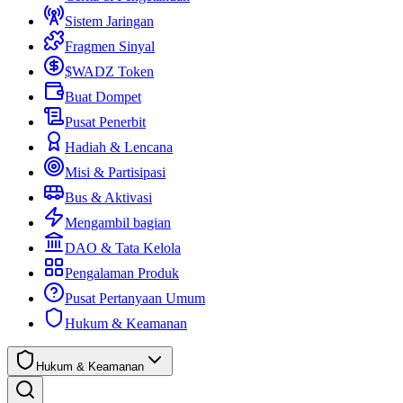
Sistem Jaringan
Fragmen Sinyal
$WADZ Token
Buat Dompet
Pusat Penerbit
Hadiah & Lencana
Misi & Partisipasi
Bus & Aktivasi
Mengambil bagian
DAO & Tata Kelola
Pengalaman Produk
Pusat Pertanyaan Umum
Hukum & Keamanan
Hukum & Keamanan