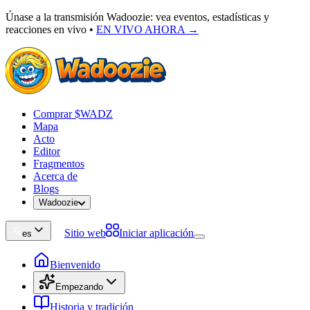
Únase a la transmisión Wadoozie: vea eventos, estadísticas y
reacciones en vivo
•
EN VIVO AHORA →
Comprar $WADZ
Mapa
Acto
Editor
Fragmentos
Acerca de
Blogs
Wadoozie
Sitio web
Iniciar aplicación
es
Bienvenido
Empezando
Historia y tradición