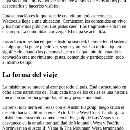
haya sucedido allí. Wadoozie se mueve a través de estos nodos para
despertarlos y hacerlos visibles.
Una activación es lo que sucede cuando un nodo se conecta.
Wadoozie llega a una ubicación. Comienzan los contenidos en vivo
y los momentos públicos. Las pistas caen. Los fragmentos entran en
el campo. La comunidad converge. El mapa se actualiza.
Las activaciones hacen que la historia sea real. Convierten el sistema
en algo que la gente puede ver, seguir y unirse. Un nodo adquiere
significado cuando las personas hacen más que mirarlo: cuando la
activación crea movimiento, pistas, contenido y participación, todo
al mismo tiempo.
La forma del viaje
La misión no se mueve al azar por todo el país. Está estructurado en
ocho actos narrativos del Tour, cada uno de los cuales es una historia
única con su propia geografía, ritmo y peso emocional.
La señal toca tierra en Texas con el Austin Flagship, luego cruza el
desierto hacia California en el Acto I: The West Coast Landing. La
misión comienza ruidosamente en el Flagship de Las Vegas y se
desvanece en la amplia tranquilidad de Mountain West y Pacific
Northwest en el Acto II: Vegas & The Mountain West, terminando