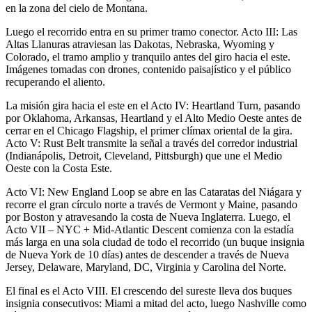
en la zona del cielo de Montana.
Luego el recorrido entra en su primer tramo conector. Acto III: Las
Altas Llanuras atraviesan las Dakotas, Nebraska, Wyoming y
Colorado, el tramo amplio y tranquilo antes del giro hacia el este.
Imágenes tomadas con drones, contenido paisajístico y el público
recuperando el aliento.
La misión gira hacia el este en el Acto IV: Heartland Turn, pasando
por Oklahoma, Arkansas, Heartland y el Alto Medio Oeste antes de
cerrar en el Chicago Flagship, el primer clímax oriental de la gira.
Acto V: Rust Belt transmite la señal a través del corredor industrial
(Indianápolis, Detroit, Cleveland, Pittsburgh) que une el Medio
Oeste con la Costa Este.
Acto VI: New England Loop se abre en las Cataratas del Niágara y
recorre el gran círculo norte a través de Vermont y Maine, pasando
por Boston y atravesando la costa de Nueva Inglaterra. Luego, el
Acto VII – NYC + Mid-Atlantic Descent comienza con la estadía
más larga en una sola ciudad de todo el recorrido (un buque insignia
de Nueva York de 10 días) antes de descender a través de Nueva
Jersey, Delaware, Maryland, DC, Virginia y Carolina del Norte.
El final es el Acto VIII. El crescendo del sureste lleva dos buques
insignia consecutivos: Miami a mitad del acto, luego Nashville como