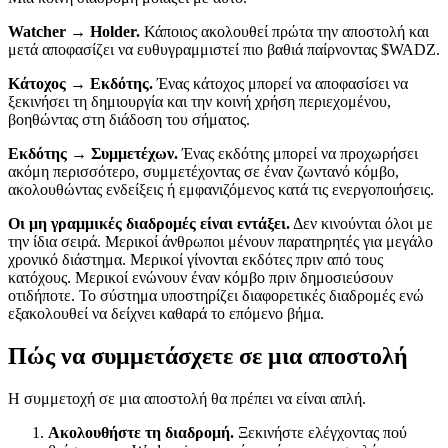
Watcher → Holder.
Κάποιος ακολουθεί πρώτα την αποστολή και
μετά αποφασίζει να ευθυγραμμιστεί πιο βαθιά παίρνοντας $WADZ.
Κάτοχος → Εκδότης.
Ένας κάτοχος μπορεί να αποφασίσει να
ξεκινήσει τη δημιουργία και την κοινή χρήση περιεχομένου,
βοηθώντας στη διάδοση του σήματος.
Εκδότης → Συμμετέχων.
Ένας εκδότης μπορεί να προχωρήσει
ακόμη περισσότερο, συμμετέχοντας σε έναν ζωντανό κόμβο,
ακολουθώντας ενδείξεις ή εμφανιζόμενος κατά τις ενεργοποιήσεις.
Οι μη γραμμικές διαδρομές είναι εντάξει.
Δεν κινούνται όλοι με
την ίδια σειρά. Μερικοί άνθρωποι μένουν παρατηρητές για μεγάλο
χρονικό διάστημα. Μερικοί γίνονται εκδότες πριν από τους
κατόχους. Μερικοί ενώνουν έναν κόμβο πριν δημοσιεύσουν
οτιδήποτε. Το σύστημα υποστηρίζει διαφορετικές διαδρομές ενώ
εξακολουθεί να δείχνει καθαρά το επόμενο βήμα.
Πώς να συμμετάσχετε σε μια αποστολή
Η συμμετοχή σε μια αποστολή θα πρέπει να είναι απλή.
Ακολουθήστε τη διαδρομή.
Ξεκινήστε ελέγχοντας πού