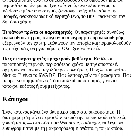
περισσότεροι άνθρωποι ξεκινούν εδώ, ανακαλύπτοντας το
Wadoozie μέσα από στιγμές ζωντανής ροής, κλιπ σύντομης
μορφής, ανακεφαλαιωτικό περιεχόμενο, το Bus Tracker και τον
δημόσιο χάρτη.
Τι κάνουν πρώτα οι παρατηρητές.
Οι παρατηρητές συνήθως
ακολουθούν τη ροή, ανοίγουν το πρόγραμμα παρακολούθησης,
εξερευνούν τον χάρτη, μαθαίνουν την ιστορία και παρακολουθούν
τις τρέχουσες ενεργοποιήσεις. Όλοι ξεκινούν εδώ.
Πώς οι παρατηρητές προχωρούν βαθύτερα.
Καθώς οι
παρατηρητές περνούν περισσότερο χρόνο με την αποστολή,
αρχίζουν να κάνουν μεγαλύτερες ερωτήσεις. Πώς λειτουργεί το
δίκτυο; Τι είναι το $WADZ; Πώς λειτουργούν τα θραύσματα; Πώς
μπορώ να συμμετάσχω; Τόσο πολλοί παρατηρητές γίνονται
κάτοχοι, εκδότες ή συμμετέχοντες.
Κάτοχοι
Ένας κάτοχος κάνει ένα βαθύτερο βήμα στο οικοσύστημα. Η
διατήρηση σημαίνει περισσότερα από την παρακολούθηση ενός
γραφήματος — στο σύστημα Wadoozie, ο κάτοχος επιλέγει να
ευθυγραμμιστεί με τη μακροπρόθεσμη ανάπτυξη του δικτύου.