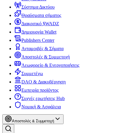
Σύστημα Δικτύου
Θραύσματα σήματος
Διακριτικό $WADZ
Δημιουργία Wallet
Publishers Center
Ανταμοιβές & Σήματα
Αποστολές & Συμμετοχή
Λεωφορείο & Ενεργοποιήσεις
Συμμετέχω
DAO & Διακυβέρνηση
Εμπειρία προϊόντος
Συχνές ερωτήσεις Hub
Νομική & Ασφάλεια
Αποστολές & Συμμετοχή