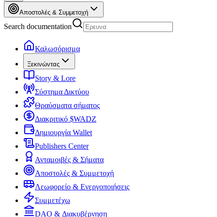
Αποστολές & Συμμετοχή
Search documentation
Καλωσόρισμα
Ξεκινώντας
Story & Lore
Σύστημα Δικτύου
Θραύσματα σήματος
Διακριτικό $WADZ
Δημιουργία Wallet
Publishers Center
Ανταμοιβές & Σήματα
Αποστολές & Συμμετοχή
Λεωφορείο & Ενεργοποιήσεις
Συμμετέχω
DAO & Διακυβέρνηση