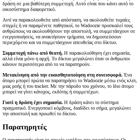
δράση σε μια βαθύτερη συμμετοχή. Αυτό είναι που κάνει αυτό το
οικοσύστημα διαφορετικό.
Αντί να παρακολουθείτε από απόσταση, να ακολουθείτε τυχαίες
στιγμές ή να παραμένετε παθητικοί, το Wadoozie προσκαλεί τους
ανθρώπους να ακολουθήσουν την αποστολή, να συμμετάσχουν σε
ενεργοποιήσεις, να ανακτήσουν τμήματα, να δημοσιεύσουν
περιεχόμενο και να συμμετάσχουν απευθείας στο δίκτυο.
Συμμετοχή πάνω από θεατή.
Η παρακολούθηση έχει σημασία,
αλλά είναι μόνο η αρχή. Το δίκτυο μεγαλώνει όταν οι άνθρωποι
κάνουν περισσότερα από το να παρατηρούν.
Μετακίνηση από την ευαισθητοποίηση στη συνεισφορά.
Ένα
άτομο μπορεί πρώτα να παρατηρήσει το Wadoozie μέσω ενός κλιπ,
μιας ροής ή του tracker. Με την πάροδο του χρόνου, το ίδιο άτομο
μπορεί να γίνει κάτοχος, εκδότης ή συμμετέχων.
Γιατί η δράση έχει σημασία.
Η δράση κάνει το σύστημα
πραγματικό. Ενεργοποιεί κόμβους, διαδίδει το σήμα, μεγαλώνει
την αποστολή και προωθεί το δίκτυο.
Παρατηρητές
Ο παρατηρητής είναι το σημείο εισόδου στο οικοσύστημα. Οι