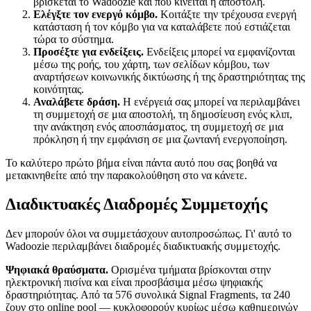
βρίσκεται το Wadoozie και πού κινείται η αποστολή.
Ελέγξτε τον ενεργό κόμβο.
Κοιτάξτε την τρέχουσα ενεργή
κατάσταση ή τον κόμβο για να καταλάβετε πού εστιάζεται
τώρα το σύστημα.
Προσέξτε για ενδείξεις.
Ενδείξεις μπορεί να εμφανίζονται
μέσω της ροής, του χάρτη, των σελίδων κόμβου, των
αναρτήσεων κοινωνικής δικτύωσης ή της δραστηριότητας της
κοινότητας.
Αναλάβετε δράση.
Η ενέργειά σας μπορεί να περιλαμβάνει
τη συμμετοχή σε μια αποστολή, τη δημοσίευση ενός κλιπ,
την ανάκτηση ενός αποσπάσματος, τη συμμετοχή σε μια
πρόκληση ή την εμφάνιση σε μια ζωντανή ενεργοποίηση.
Το καλύτερο πρώτο βήμα είναι πάντα αυτό που σας βοηθά να
μετακινηθείτε από την παρακολούθηση στο να κάνετε.
Διαδικτυακές Διαδρομές Συμμετοχής
Δεν μπορούν όλοι να συμμετάσχουν αυτοπροσώπως. Γι' αυτό το
Wadoozie περιλαμβάνει διαδρομές διαδικτυακής συμμετοχής.
Ψηφιακά θραύσματα.
Ορισμένα τμήματα βρίσκονται στην
ηλεκτρονική πισίνα και είναι προσβάσιμα μέσω ψηφιακής
δραστηριότητας. Από τα 576 συνολικά Signal Fragments, τα 240
ζουν στο online pool — κυκλοφορούν κυρίως μέσω καθημερινών