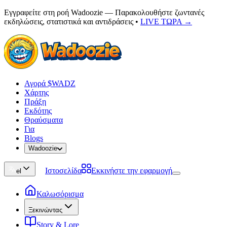
Εγγραφείτε στη ροή Wadoozie — Παρακολουθήστε ζωντανές
εκδηλώσεις, στατιστικά και αντιδράσεις
•
LIVE ΤΩΡΑ →
Αγορά $WADZ
Χάρτης
Πράξη
Εκδότης
Θραύσματα
Για
Blogs
Wadoozie
Ιστοσελίδα
Εκκινήστε την εφαρμογή
el
Καλωσόρισμα
Ξεκινώντας
Story & Lore